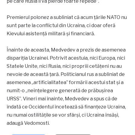
pe care Rusia îl va pierde foarte repede”.
Premierul polonez a subliniat că acum ţările NATO nu
sunt parte la conflictul din Ucraina, ci doar oferă
Kievului asistenţă militară şi financiară.
Înainte de aceasta, Medvedev a prezis de asemenea
dispariţia Ucrainei. Potrivit acestuia, nici Europa, nici
Statele Unite, nici Rusia, nici propriii cetăţeni nu au
nevoie de această ţară. Politicianul rus a subliniat de
asemenea „artificialitatea” formării acestui stat şi a
numit-o „neînţelegere generată de prăbuşirea
URSS”. Vineri mai înainte, Medvedev a spus că de
îndată ce Occidentul încetează să finanţeze Ucraina,
nu numai ostilităţile se vor sfârşi, ci Ucraina însăşi,
adaugă Vedomosti.