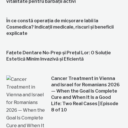
vitalitate pentru bărbații activi
În ce constă operația de micșorare labii la
Cosmedica? Indicații medicale, riscuri și beneficii
explicate
Fațete Dentare No-Prep și Prețul Lor: O Soluție
Estetică Minim Invazivă și Eficientă
Cancer Treatment in Vienna
and Israel for Romanians 2026
— When the Goal Is Complete
Cure and When It Is a Good
Life: Two Real Cases | Episode
8 of 10