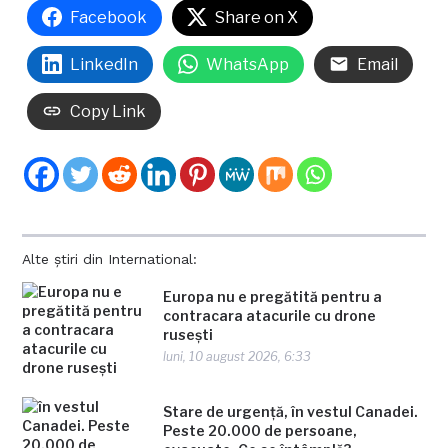
Facebook
Share on X
LinkedIn
WhatsApp
Email
Copy Link
Alte știri din International:
Europa nu e pregătită pentru a
contracara atacurile cu drone
ruseşti
luni, 10 august 2026, 6:33
Stare de urgență, în vestul Canadei.
Peste 20.000 de persoane,