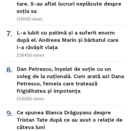
tare. S-au aflat lucruri neplăcute despre
soția sa
114642 views
L-a iubit cu patimă și a suferit enorm
după el. Andreea Marin și bărbatul care
i-a răvășit viața
108456 views
Dan Petrescu, înșelat de soție cu un
coleg de la națională. Cum arată azi Dana
Petrescu, femeia care tratează
frigiditatea și impotența
104686 views
Ce spunea Bianca Drăgușanu despre
Tristan Tate după ce au avut o relație de
câteva luni