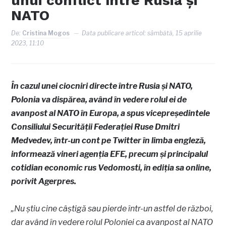
unui conflict între Rusia și
NATO
De:
Cristina Mogos
Data publicare articol:
sâmbătă, 15 aprilie
2023, 11:10
În cazul unei ciocniri directe între Rusia şi NATO,
Polonia va dispărea, având în vedere rolul ei de
avanpost al NATO în Europa, a spus vicepreşedintele
Consiliului Securităţii Federaţiei Ruse Dmitri
Medvedev, într-un cont pe Twitter în limba engleză,
informează vineri agenţia EFE, precum şi principalul
cotidian economic rus Vedomosti, în ediţia sa online,
porivit Agerpres.
„Nu ştiu cine câştigă sau pierde într-un astfel de război,
dar având în vedere rolul Poloniei ca avanpost al NATO