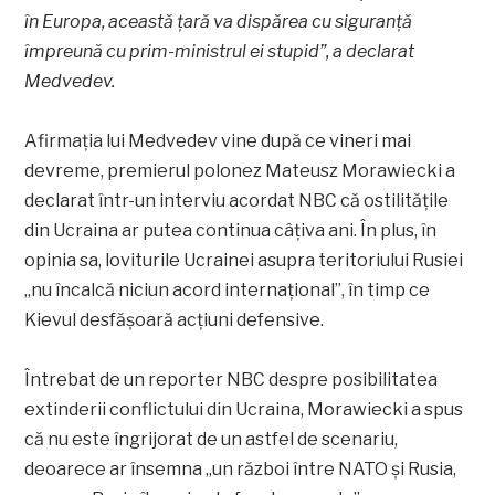
în Europa, această ţară va dispărea cu siguranţă
împreună cu prim-ministrul ei stupid”, a declarat
Medvedev.
Afirmația lui Medvedev vine după ce vineri mai
devreme, premierul polonez Mateusz Morawiecki a
declarat într-un interviu acordat NBC că ostilităţile
din Ucraina ar putea continua câţiva ani. În plus, în
opinia sa, loviturile Ucrainei asupra teritoriului Rusiei
„nu încalcă niciun acord internaţional”, în timp ce
Kievul desfăşoară acţiuni defensive.
Întrebat de un reporter NBC despre posibilitatea
extinderii conflictului din Ucraina, Morawiecki a spus
că nu este îngrijorat de un astfel de scenariu,
deoarece ar însemna „un război între NATO şi Rusia,