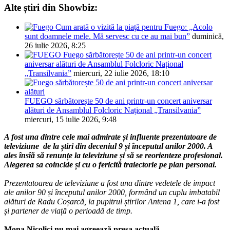
Alte știri din Showbiz:
Cum arată o vizită la piață pentru Fuego: „Acolo
sunt doamnele mele. Mă servesc cu ce au mai bun”
duminică,
26 iulie 2026, 8:25
Fuego sărbătorește 50 de ani printr-un concert
aniversar alături de Ansamblul Folcloric Național
„Transilvania”
miercuri, 22 iulie 2026, 18:10
FUEGO sărbătorește 50 de ani printr-un concert aniversar
alături de Ansamblul Folcloric Național „Transilvania”
miercuri, 15 iulie 2026, 9:48
A fost una dintre cele mai admirate și influente prezentatoare de
televiziune de la știri din deceniul 9 și începutul anilor 2000. A
ales însîă să renunțe la televiziune și să se reorienteze profesional.
Alegerea sa coincide și cu o fericită traiectorie pe plan personal.
Prezentatoarea de televiziune a fost una dintre vedetele de impact
ale anilor 90 și începutul anilor 2000, formând un cuplu imbatabil
alături de Radu Coșarcă, la pupitrul știrilor Antena 1, care i-a fost
și partener de viață o perioadă de timp.
Mona Nicolici nu mai agreează presa actuală