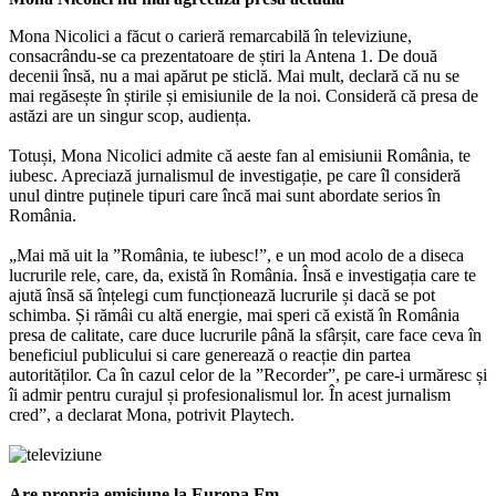
Mona Nicolici a făcut o carieră remarcabilă în televiziune,
consacrându-se ca prezentatoare de știri la Antena 1. De două
decenii însă, nu a mai apărut pe sticlă. Mai mult, declară că nu se
mai regăsește în știrile și emisiunile de la noi. Consideră că presa de
astăzi are un singur scop, audiența.
Totuși, Mona Nicolici admite că aeste fan al emisiunii România, te
iubesc. Apreciază jurnalismul de investigație, pe care îl consideră
unul dintre puținele tipuri care încă mai sunt abordate serios în
România.
„Mai mă uit la ”România, te iubesc!”, e un mod acolo de a diseca
lucrurile rele, care, da, există în România. Însă e investigația care te
ajută însă să înțelegi cum funcționează lucrurile și dacă se pot
schimba. Și rămâi cu altă energie, mai speri că există în România
presa de calitate, care duce lucrurile până la sfârșit, care face ceva în
beneficiul publicului si care generează o reacție din partea
autorităților. Ca în cazul celor de la ”Recorder”, pe care-i urmăresc și
îi admir pentru curajul și profesionalismul lor. În acest jurnalism
cred”, a declarat Mona, potrivit Playtech.
Are propria emisiune la Europa Fm