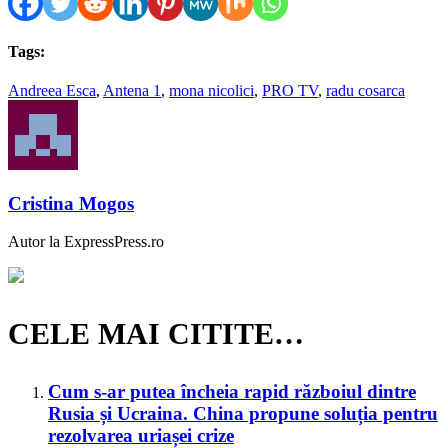
Tags:
Andreea Esca
,
Antena 1
,
mona nicolici
,
PRO TV
,
radu cosarca
Cristina Mogos
Autor la ExpressPress.ro
CELE MAI CITITE…
Cum s-ar putea încheia rapid războiul dintre
Rusia și Ucraina. China propune soluția pentru
rezolvarea uriașei crize