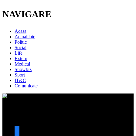
NAVIGARE
Acasa
Actualitate
Politic
Social
Life
Extern
Medical
Showbiz
Sport
IT&C
Comunicate
URMARESTE-NE
facebook