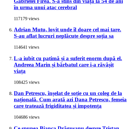
Gabrielei Firea. S-a stins din viață la 54 de ani
în urma unui atac cerebral
117179 views
Adrian Mutu, lovit unde îl doare cel mai tare.
S-au aflat lucruri neplăcute despre soția sa
114641 views
L-a iubit cu patimă și a suferit enorm după el.
Andreea Marin și bărbatul care i-a răvășit
viața
108425 views
Dan Petrescu, înșelat de soție cu un coleg de la
națională. Cum arată azi Dana Petrescu, femeia
care tratează frigiditatea și impotența
104686 views
Ce spunea Bianca Drăgușanu despre Tristan