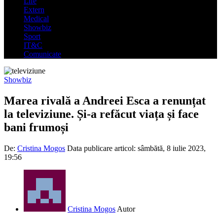
Life
Extern
Medical
Showbiz
Sport
IT&C
Comunicate
Showbiz
Marea rivală a Andreei Esca a renunțat
la televiziune. Și-a refăcut viața și face
bani frumoși
De:
Cristina Mogos
Data publicare articol:
sâmbătă, 8 iulie 2023,
19:56
Cristina Mogos
Autor