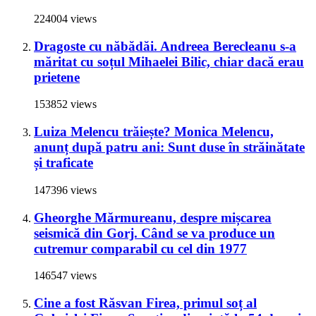
224004 views
Dragoste cu năbădăi. Andreea Berecleanu s-a
măritat cu soțul Mihaelei Bilic, chiar dacă erau
prietene
153852 views
Luiza Melencu trăiește? Monica Melencu,
anunț după patru ani: Sunt duse în străinătate
și traficate
147396 views
Gheorghe Mărmureanu, despre mișcarea
seismică din Gorj. Când se va produce un
cutremur comparabil cu cel din 1977
146547 views
Cine a fost Răsvan Firea, primul soț al