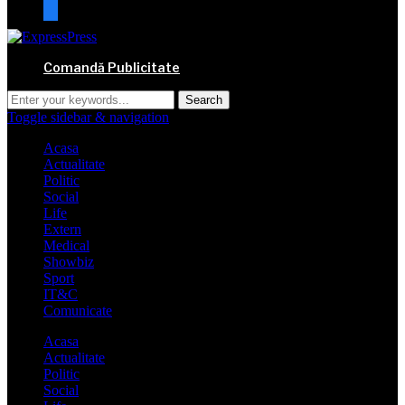
mail
Comandă Publicitate
Toggle sidebar & navigation
Acasa
Actualitate
Politic
Social
Life
Extern
Medical
Showbiz
Sport
IT&C
Comunicate
Acasa
Actualitate
Politic
Social