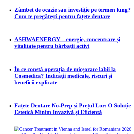
Zâmbet de ocazie sau investiție pe termen lung?
Cum te pregătești pentru fațete dentare
ASHWAENERGY – energie, concentrare și
vitalitate pentru bărbații activi
În ce constă operația de micșorare labii la
Cosmedica? Indicații medicale, riscuri și
beneficii explicate
Fațete Dentare No-Prep și Prețul Lor: O Soluție
Estetică Minim Invazivă și Eficientă