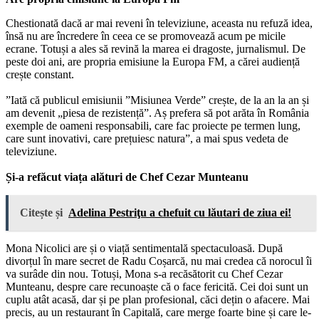
Chestionată dacă ar mai reveni în televiziune, aceasta nu refuză idea,
însă nu are încredere în ceea ce se promovează acum pe micile
ecrane. Totuși a ales să revină la marea ei dragoste, jurnalismul. De
peste doi ani, are propria emisiune la Europa FM, a cărei audiență
crește constant.
”Iată că publicul emisiunii ”Misiunea Verde” crește, de la an la an și
am devenit „piesa de rezistență”. Aș prefera să pot arăta în România
exemple de oameni responsabili, care fac proiecte pe termen lung,
care sunt inovativi, care prețuiesc natura”, a mai spus vedeta de
televiziune.
Și-a refăcut viața alături de Chef Cezar Munteanu
Citește și
Adelina Pestriţu a chefuit cu lăutari de ziua ei!
Mona Nicolici are și o viață sentimentală spectaculoasă. După
divorțul în mare secret de Radu Coșarcă, nu mai credea că norocul îi
va surâde din nou. Totuși, Mona s-a recăsătorit cu Chef Cezar
Munteanu, despre care recunoaște că o face fericită. Cei doi sunt un
cuplu atât acasă, dar și pe plan profesional, căci dețin o afacere. Mai
precis, au un restaurant în Capitală, care merge foarte bine și care le-