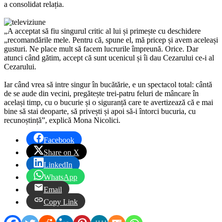
a consolidat relația.
„A acceptat să fiu singurul critic al lui și primește cu deschidere
„recomandările mele. Pentru că, spune el, mă pricep și avem aceleași
gusturi. Ne place mult să facem lucrurile împreună. Orice. Dar
atunci când gătim, accept că sunt ucenicul și îi dau Cezarului ce-i al
Cezarului.
Iar când vrea să intre singur în bucătărie, e un spectacol total: cântă
de se aude din vecini, pregătește trei-patru feluri de mâncare în
același timp, cu o bucurie și o siguranță care te avertizează că e mai
bine să stai deoparte, să privești și apoi să-i întorci bucuria, cu
recunoștință”, explică Mona Nicolici.
Facebook
Share on X
LinkedIn
WhatsApp
Email
Copy Link