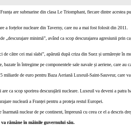
Franța are submarine din clasa Le Triomphant, fiecare dintre acestea pu
e a forțelor nucleare din Taverny, care nu a mai fost folosit din 2011.
de „descurajare minimă”, având ca scop descurajarea agresiunii prin capa
ici de către cei mai slabi”, apărută după criza din Suez și urmărește în
e, bazate în întregime pe componentele sale navale și aeriene, care au c
miliarde de euro pentru Baza Aeriană Luxeuil-Saint-Sauveur, care va g
are ca scop sporirea descurajării nucleare. Luxeuil va deveni a patra baz
ajare nucleară a Franței pentru a proteja restul Europei.
ne înarmată nuclear de pe continent, împreună cu ceea ce el a descris dr
i va rămâne în mâinile guvernului său.