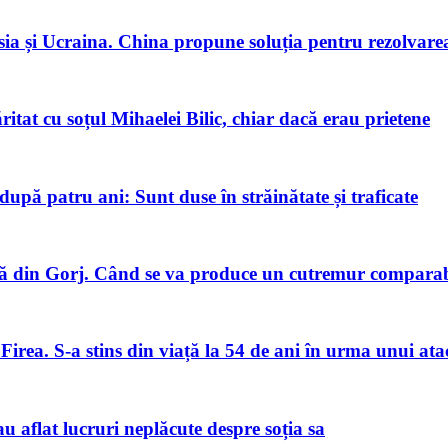
ia și Ucraina. China propune soluția pentru rezolvarea 
tat cu soțul Mihaelei Bilic, chiar dacă erau prietene
pă patru ani: Sunt duse în străinătate și traficate
 din Gorj. Când se va produce un cutremur comparabi
Firea. S-a stins din viață la 54 de ani în urma unui ata
u aflat lucruri neplăcute despre soția sa