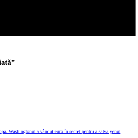
iată”
opa. Washingtonul a vândut euro în secret pentru a salva yenul