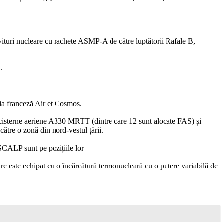
vituri nucleare cu rachete ASMP-A de către luptătorii Rafale B,
.
ația franceză Air et Cosmos.
, cisterne aeriene A330 MRTT (dintre care 12 sunt alocate FAS) și
către o zonă din nord-vestul țării.
 SCALP sunt pe pozițiile lor
re este echipat cu o încărcătură termonucleară cu o putere variabilă de