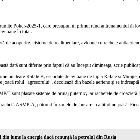
ă numite Poker-2025-1, care presupun în primul rând antrenamentul în lo
 avioane în total.
tă de acoperire, cisterne de realimentare, avioane cu rachete antiaeriene
ceastă dată sunt diferite prin faptul că au început dimineața, scrie public
 arme nucleare Rafale B, escortate de avioane de luptă Rafale și Mirage
 joacă rolul „agresorului”, decolează din bazele aeriene și se îndreaptă 
P/T sunt plasate sisteme de bruiaj puternic, iar rachetele de croazieră
rachetă ASMP-A, pătrund în zonele de lansare la altitudine joasă. Fieca
 din lume la energie dacă renunță la petrolul din Rusia