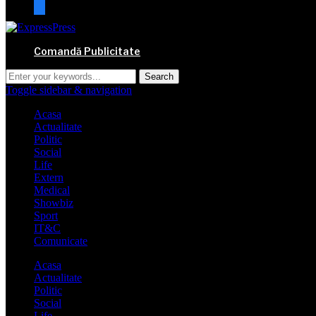
mail
Comandă Publicitate
Toggle sidebar & navigation
Acasa
Actualitate
Politic
Social
Life
Extern
Medical
Showbiz
Sport
IT&C
Comunicate
Acasa
Actualitate
Politic
Social
Life