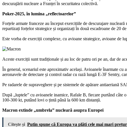
descurajării nucleare a Franței în securitatea colectivă.
Poker-2025, în lumina „reflectoarelor”
Forțele armate franceze au început exercițiile de descurajare nuclear
repartizați forțelor strategice și organizați în două escadroane de 20 de
Este vorba de exerciții complexe, cu avioane strategice, avioane de lup
Aceste exerciții sunt tradiționale și au loc de patru ori pe an, dar de a
În general, scenariul este aproximativ același. Avioanele înarmate cu
aeronavele de detectare și control radar cu rază lungă E-3F Sentry, care
Pe radarele de supraveghere și pe sistemele de apărare antiaeriană SAM
După „luptele” cu avioanele inamice, Rafale B, fiecare purtând câte o 
100-300 kt, putând lovi o țintă până la 600 km distanță.
Macron extinde „umbrela” nucleară asupra Europei
Citește și
Putin spune că Europa va plăti cele mai mari prețuri