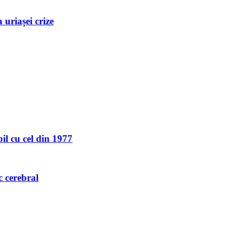
uriașei crize
l cu cel din 1977
c cerebral