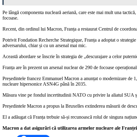
Pe lângă componenta nucleară aeriană, care este mai mult una tactică, 
focoase.
Recent, din ordinul lui Macron, Franța a restaurat Centrul de coordonar
Potrivit Fondation Recherche Strategique, Franța a adoptat o strategie 
adversarului, chiar și cu un arsenal mai mic.
Această abordare se înscrie în strategia de „descurajare a celor putern
Franța are în prezent un arsenal nuclear de 290 de focoase operațional
Președintele francez Emmanuel Macron a anunțat o modernizare de 1,5 
nucleare hipersonice ASN4G până în 2035.
Măsura vine pe fondul incertitudinii NATO cu privire la aliatul SUA și 
Președintele Macron a propus la Bruxelles extinderea măsurii de descur
El a adăugat că Franța trebuie să-și recunoască rolul de singura națiu
Macron a dat asigurări că utilizarea armelor nucleare ale Franțe