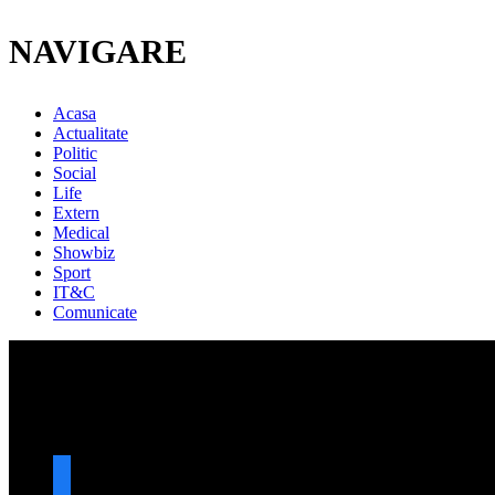
NAVIGARE
Acasa
Actualitate
Politic
Social
Life
Extern
Medical
Showbiz
Sport
IT&C
Comunicate
URMARESTE-NE
facebook