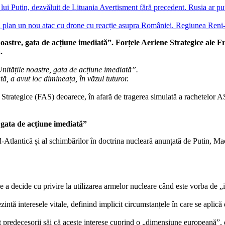
Avertisment fără precedent. Rusia ar pu
n plan un nou atac cu drone cu reacție asupra României. Regiunea Reni-G
oastre, gata de acțiune imediată”. Forțele Aeriene Strategice ale Fr
.
nitățile noastre, gata de acțiune imediată”.
, a avut loc dimineața, în văzul tuturor.
e Strategice (FAS) deoarece, în afară de tragerea simulată a rachetelor
 gata de acțiune imediată”
rd-Atlantică și al schimbărilor în doctrina nucleară anunțată de Putin, M
e a decide cu privire la utilizarea armelor nucleare când este vorba de „int
zintă interesele vitale, definind implicit circumstanțele în care se aplică
ât predecesorii săi că aceste interese cuprind o „dimensiune europeană”