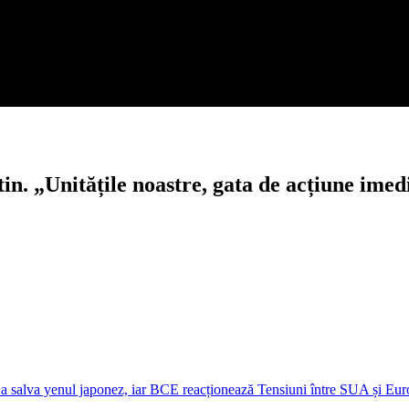
in. „Unitățile noastre, gata de acțiune imed
Tensiuni între SUA și Eur