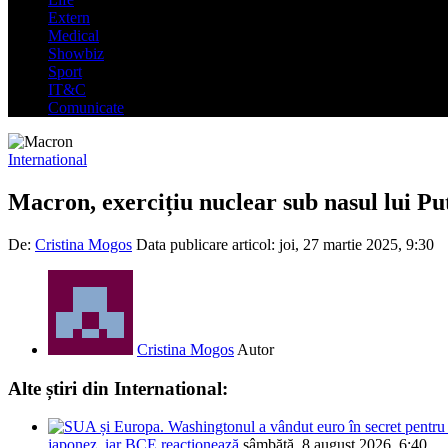
Extern
Medical
Showbiz
Sport
IT&C
Comunicate
International
Macron, exercițiu nuclear sub nasul lui Put
De:
Cristina Mogos
Data publicare articol:
joi, 27 martie 2025, 9:30
Cristina Mogos
Autor
Alte știri din International:
japonez, iar BCE reacționează
sâmbătă, 8 august 2026, 6:40