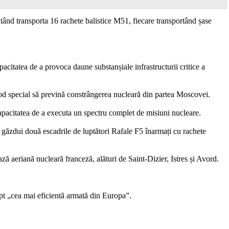
tând transporta 16 rachete balistice M51, fiecare transportând șase
citatea de a provoca daune substanșiale infrastructurii critice a
 mod special să prevină constrângerea nucleară din partea Moscovei.
apacitatea de a executa un spectru complet de misiuni nucleare.
ăzdui două escadrile de luptători Rafale F5 înarmați cu rachete
ă aeriană nucleară franceză, alături de Saint-Dizier, Istres și Avord.
ept „cea mai eficientă armată din Europa”.