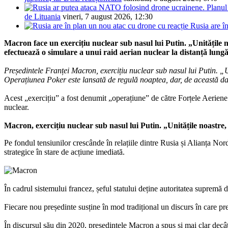
de Lituania
vineri, 7 august 2026, 12:30
Rusia are î
Macron face un exercițiu nuclear sub nasul lui Putin. „Unitățile n
efectuează o simulare a unui raid aerian nuclear la distanță lungă
Președintele Franței Macron, exercițiu nuclear sub nasul lui Putin. „U
Operațiunea Poker este lansată de regulă noaptea, dar, de această dată
Acest „exercițiu” a fost denumit „operațiune” de către Forțele Aerien
nuclear.
Macron, exercițiu nuclear sub nasul lui Putin. „Unitățile noastre,
Pe fondul tensiunilor crescânde în relațiile dintre Rusia și Alianța No
strategice în stare de acțiune imediată.
În cadrul sistemului francez, șeful statului deține autoritatea supremă d
Fiecare nou președinte susține în mod tradițional un discurs în care pre
În discursul său din 2020, președintele Macron a spus și mai clar dec