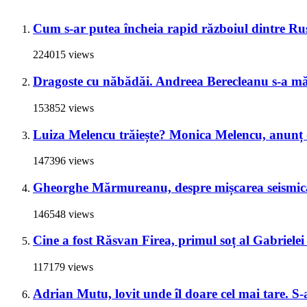
Cum s-ar putea încheia rapid războiul dintre Rus
224015 views
Dragoste cu năbădăi. Andreea Berecleanu s-a mări
153852 views
Luiza Melencu trăiește? Monica Melencu, anunț du
147396 views
Gheorghe Mărmureanu, despre mișcarea seismică
146548 views
Cine a fost Răsvan Firea, primul soț al Gabrielei 
117179 views
Adrian Mutu, lovit unde îl doare cel mai tare. S-a