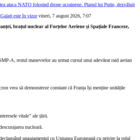
tea ataca NATO folosind drone ucrainene. Planul lui Putin, dezvăluit
alați este în vizor
vineri, 7 august 2026, 7:07
anței, brațul nuclear al Forțelor Aeriene și Spațiale Franceze,
 ASMP-A, restul manevrelor au urmat cursul unui adevărat raid aerian
acron vrea să demonstreze constant că Franța își menține unitățile
eresele vitale” ale țării.
 descurajarea nucleară.
, declanșând angajamentul cu Uniunea Europeană cu privire la rolul