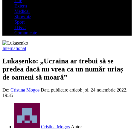
Life
Extern
Medical
Showbiz
Sport
IT&C
Comunicate
International
Lukașenko: „Ucraina ar trebui să se
predea dacă nu vrea ca un număr uriaș
de oameni să moară”
De:
Cristina Mogos
Data publicare articol:
joi, 24 noiembrie 2022,
19:35
Cristina Mogos
Autor