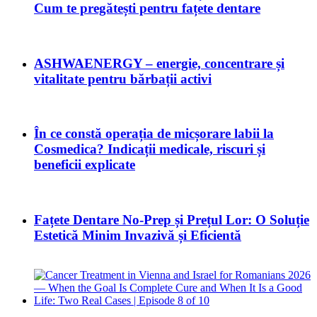
Cum te pregătești pentru fațete dentare
ASHWAENERGY – energie, concentrare și
vitalitate pentru bărbații activi
În ce constă operația de micșorare labii la
Cosmedica? Indicații medicale, riscuri și
beneficii explicate
Fațete Dentare No-Prep și Prețul Lor: O Soluție
Estetică Minim Invazivă și Eficientă