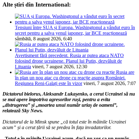
Alte știri din International:
Tensiuni între SUA și Europa. Washingtonul a vândut euro în
secret pentru a salva yenul japonez, iar BCE reacționează
sâmbătă, 8 august 2026, 6:40
Avertisment fără precedent. Rusia ar putea ataca NATO
folosind drone ucrainene. Planul lui Putin, dezvăluit de
Lituania
vineri, 7 august 2026, 12:30
Rusia are
în plan un nou atac cu drone cu reacție asupra României.
Regiunea Reni-Galați este în vizor
vineri, 7 august 2026, 7:07
Dictatorul bielorus, Aleksandr Lukașenko, a cerut Ucrainei să nu
se mai apere împotriva agresorilor ruși, pentru a evita
„distrugerea” și „moartea unui număr uriaș de oameni”,
relatează Sky News.
Dictatorul de la Minsk spune „că totul este în mâinile Ucrainei
acum” și a cerut țării să se predea în fața invadatorilor.
„Totul e în mâinile Ucrainei acum, dacă nu vor ca un număr