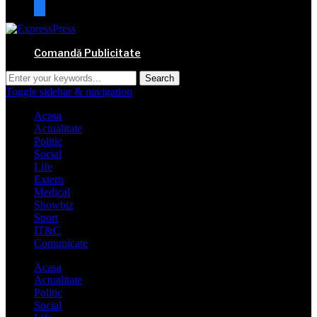
mail
Comandă Publicitate
Toggle sidebar & navigation
Acasa
Actualitate
Politic
Social
Life
Extern
Medical
Showbiz
Sport
IT&C
Comunicate
Acasa
Actualitate
Politic
Social