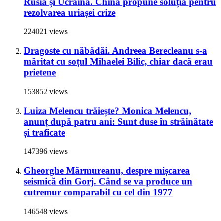
Rusia și Ucraina. China propune soluția pentru
rezolvarea uriașei crize
224021 views
Dragoste cu năbădăi. Andreea Berecleanu s-a
măritat cu soțul Mihaelei Bilic, chiar dacă erau
prietene
153852 views
Luiza Melencu trăiește? Monica Melencu,
anunț după patru ani: Sunt duse în străinătate
și traficate
147396 views
Gheorghe Mărmureanu, despre mișcarea
seismică din Gorj. Când se va produce un
cutremur comparabil cu cel din 1977
146548 views