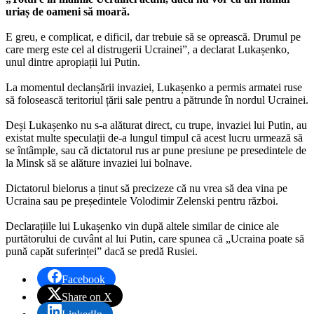
uriaș de oameni să moară.
E greu, e complicat, e dificil, dar trebuie să se oprească. Drumul pe
care merg este cel al distrugerii Ucrainei”, a declarat Lukașenko,
unul dintre apropiații lui Putin.
La momentul declanșării invaziei, Lukașenko a permis armatei ruse
să folosească teritoriul țării sale pentru a pătrunde în nordul Ucrainei.
Deși Lukașenko nu s-a alăturat direct, cu trupe, invaziei lui Putin, au
existat multe speculații de-a lungul timpul că acest lucru urmează să
se întâmple, sau că dictatorul rus ar pune presiune pe presedintele de
la Minsk să se alăture invaziei lui bolnave.
Dictatorul bielorus a ținut să precizeze că nu vrea să dea vina pe
Ucraina sau pe președintele Volodimir Zelenski pentru război.
Declarațiile lui Lukașenko vin după altele similar de cinice ale
purtătorului de cuvânt al lui Putin, care spunea că „Ucraina poate să
pună capăt suferinței” dacă se predă Rusiei.
Facebook
Share on X