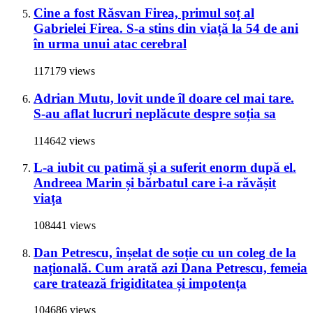
Cine a fost Răsvan Firea, primul soț al
Gabrielei Firea. S-a stins din viață la 54 de ani
în urma unui atac cerebral
117179 views
Adrian Mutu, lovit unde îl doare cel mai tare.
S-au aflat lucruri neplăcute despre soția sa
114642 views
L-a iubit cu patimă și a suferit enorm după el.
Andreea Marin și bărbatul care i-a răvășit
viața
108441 views
Dan Petrescu, înșelat de soție cu un coleg de la
națională. Cum arată azi Dana Petrescu, femeia
care tratează frigiditatea și impotența
104686 views