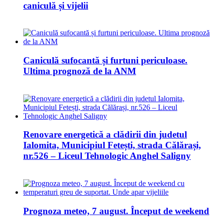
caniculă și vijelii
Caniculă sufocantă și furtuni periculoase.
Ultima prognoză de la ANM
Renovare energetică a clădirii din judetul
Ialomita, Municipiul Fetești, strada Călărași,
nr.526 – Liceul Tehnologic Anghel Saligny
Prognoza meteo, 7 august. Început de weekend