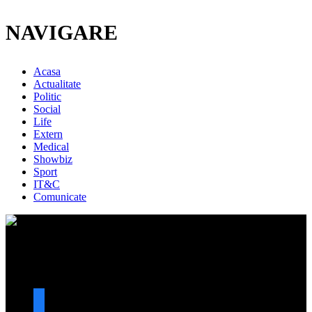
NAVIGARE
Acasa
Actualitate
Politic
Social
Life
Extern
Medical
Showbiz
Sport
IT&C
Comunicate
URMARESTE-NE
facebook