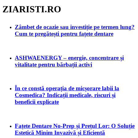
ZIARISTI.RO
Zâmbet de ocazie sau investiție pe termen lung?
Cum te pregătești pentru fațete dentare
ASHWAENERGY – energie, concentrare și
vitalitate pentru bărbații activi
În ce constă operația de micșorare labii la
Cosmedica? Indicații medicale, riscuri și
beneficii explicate
Fațete Dentare No-Prep și Prețul Lor: O Soluție
Estetică Minim Invazivă și Eficientă