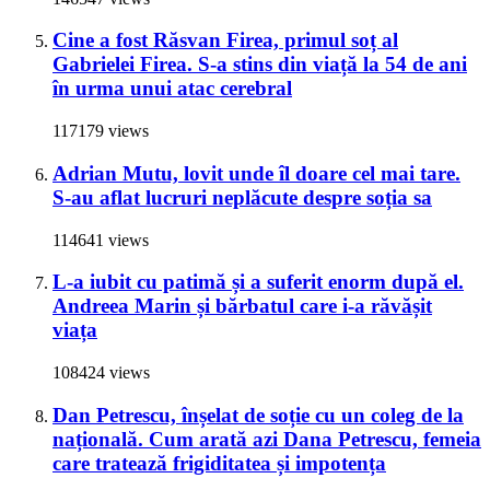
Cine a fost Răsvan Firea, primul soț al
Gabrielei Firea. S-a stins din viață la 54 de ani
în urma unui atac cerebral
117179 views
Adrian Mutu, lovit unde îl doare cel mai tare.
S-au aflat lucruri neplăcute despre soția sa
114641 views
L-a iubit cu patimă și a suferit enorm după el.
Andreea Marin și bărbatul care i-a răvășit
viața
108424 views
Dan Petrescu, înșelat de soție cu un coleg de la
națională. Cum arată azi Dana Petrescu, femeia
care tratează frigiditatea și impotența