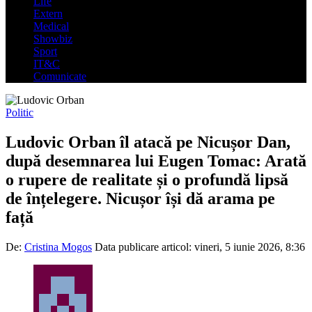
Life
Extern
Medical
Showbiz
Sport
IT&C
Comunicate
Politic
Ludovic Orban îl atacă pe Nicușor Dan,
după desemnarea lui Eugen Tomac: Arată
o rupere de realitate și o profundă lipsă
de înțelegere. Nicușor își dă arama pe
față
De:
Cristina Mogos
Data publicare articol:
vineri, 5 iunie 2026, 8:36