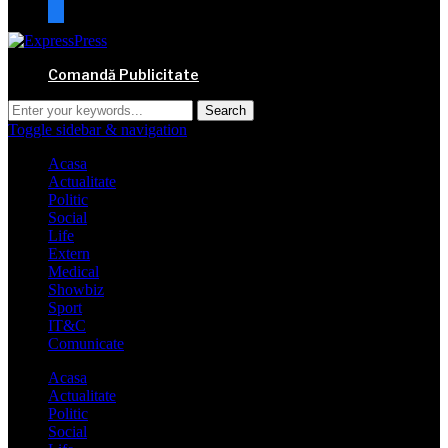
mail
Comandă Publicitate
Toggle sidebar & navigation
Acasa
Actualitate
Politic
Social
Life
Extern
Medical
Showbiz
Sport
IT&C
Comunicate
Acasa
Actualitate
Politic
Social