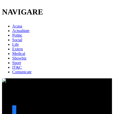
NAVIGARE
Acasa
Actualitate
Politic
Social
Life
Extern
Medical
Showbiz
Sport
IT&C
Comunicate
URMARESTE-NE
facebook