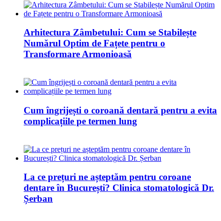
Arhitectura Zâmbetului: Cum se Stabilește
Numărul Optim de Fațete pentru o
Transformare Armonioasă
Cum îngrijești o coroană dentară pentru a evita
complicațiile pe termen lung
La ce prețuri ne așteptăm pentru coroane
dentare în București? Clinica stomatologică Dr.
Șerban