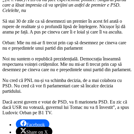
care a lăsat impresia că va sprijini un astfel de premier e PSD.
Celelelte, nu
Să stai 30 de zile ca să desemnezi un premier în acest fel arată o
rupere de realitate și o profundă lipsă de înțelegere. Nicușor își dă
arama pe față. A pus pe cineva care îi e loial și care îl va asculta.
Orban: Mie nu mi-ar fi trecut prin cap să desemnez pe cineva care
nu e președintele unui partid din parlament
Noi nu suntem o republică prezidențială. Democrația înseamnă
respectarea voinței cetățenilor. Mie nu mi-ar fi trecut prin cap să
desemnez pe cineva care nu e președintele unui partid din parlament.
Nu cred că PNL nu-și va schimba decizia, de a mai colabora cu
PSD. Nu cred că vor fi parlamentari care să încalce decizia
partidului.
Dacă acest guvern e votat de PSD, va fi marioneta PSD. Eu zic că
dacă USR nu votează, guvernul lui Tomac nu va fi învestit”, a spus
Ludovic Orban pe B1 TV.
Facebook
Share on X