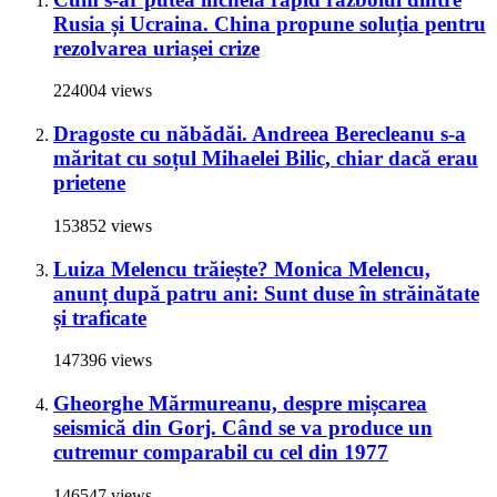
Rusia și Ucraina. China propune soluția pentru
rezolvarea uriașei crize
224004 views
Dragoste cu năbădăi. Andreea Berecleanu s-a
măritat cu soțul Mihaelei Bilic, chiar dacă erau
prietene
153852 views
Luiza Melencu trăiește? Monica Melencu,
anunț după patru ani: Sunt duse în străinătate
și traficate
147396 views
Gheorghe Mărmureanu, despre mișcarea
seismică din Gorj. Când se va produce un
cutremur comparabil cu cel din 1977
146547 views