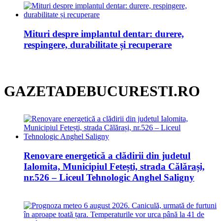
Mituri despre implantul dentar: durere,
respingere, durabilitate și recuperare
GAZETADEBUCURESTI.RO
Renovare energetică a clădirii din judetul
Ialomita, Municipiul Fetești, strada Călărași,
nr.526 – Liceul Tehnologic Anghel Saligny