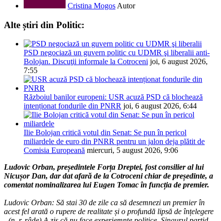
Cristina Mogos
Autor
Alte știri din Politic:
PSD negociază un guvern politic cu UDMR şi liberalii anti-
Bolojan. Discuţii informale la Cotroceni
joi, 6 august 2026,
7:55
Războiul banilor europeni: USR acuză PSD că blochează
intenționat fondurile din PNRR
joi, 6 august 2026, 6:44
Ilie Bolojan critică votul din Senat: Se pun în pericol
miliardele de euro din PNRR pentru un jalon deja plătit de
Comisia Europeană
miercuri, 5 august 2026, 9:06
Ludovic Orban, președintele Forța Dreptei, fost consilier al lui
Nicușor Dan, dar dat afară de la Cotroceni chiar de președinte, a
comentat nominalizarea lui Eugen Tomac în funcția de premier.
Ludovic Orban: Să stai 30 de zile ca să desemnezi un premier în
acest fel arată o rupere de realitate și o profundă lipsă de înțelegere
„(n. r. râde) A zis că nu face experiemnte politice. Singurul partid