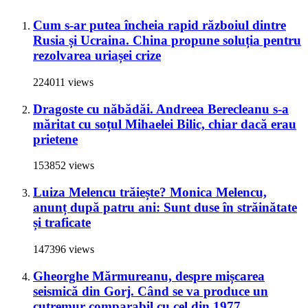
Cum s-ar putea încheia rapid războiul dintre
Rusia și Ucraina. China propune soluția pentru
rezolvarea uriașei crize
224011 views
Dragoste cu năbădăi. Andreea Berecleanu s-a
măritat cu soțul Mihaelei Bilic, chiar dacă erau
prietene
153852 views
Luiza Melencu trăiește? Monica Melencu,
anunț după patru ani: Sunt duse în străinătate
și traficate
147396 views
Gheorghe Mărmureanu, despre mișcarea
seismică din Gorj. Când se va produce un
cutremur comparabil cu cel din 1977