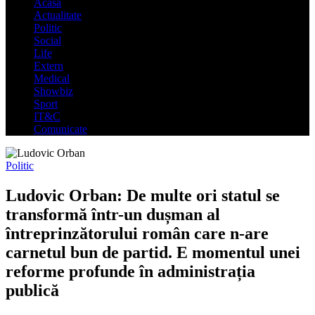
Acasa
Actualitate
Politic
Social
Life
Extern
Medical
Showbiz
Sport
IT&C
Comunicate
Politic
Ludovic Orban: De multe ori statul se
transformă într-un dușman al
întreprinzătorului român care n-are
carnetul bun de partid. E momentul unei
reforme profunde în administrația
publică