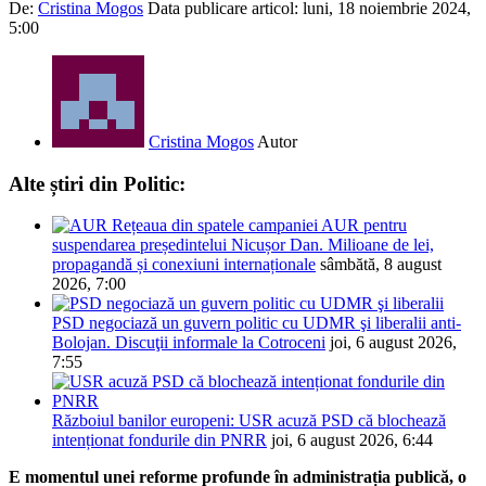
De:
Cristina Mogos
Data publicare articol:
luni, 18 noiembrie 2024,
5:00
Cristina Mogos
Autor
Alte știri din Politic:
Rețeaua din spatele campaniei AUR pentru
suspendarea președintelui Nicușor Dan. Milioane de lei,
propagandă și conexiuni internaționale
sâmbătă, 8 august
2026, 7:00
PSD negociază un guvern politic cu UDMR şi liberalii anti-
Bolojan. Discuţii informale la Cotroceni
joi, 6 august 2026,
7:55
Războiul banilor europeni: USR acuză PSD că blochează
intenționat fondurile din PNRR
joi, 6 august 2026, 6:44
E momentul unei reforme profunde în administrația publică, o