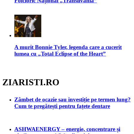
Folcloric Național „Transilvania”
A murit Bonnie Tyler, legenda care a cucerit
lumea cu „Total Eclipse of the Heart”
ZIARISTI.RO
Zâmbet de ocazie sau investiție pe termen lung?
Cum te pregătești pentru fațete dentare
ASHWAENERGY – energie, concentrare și