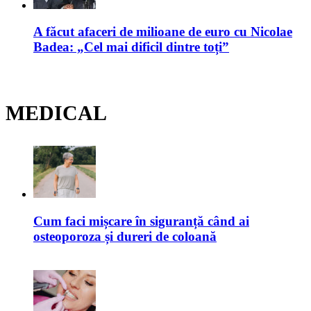
A făcut afaceri de milioane de euro cu Nicolae
Badea: „Cel mai dificil dintre toți”
MEDICAL
Cum faci mișcare în siguranță când ai
osteoporoza și dureri de coloană