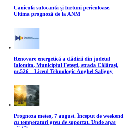
Caniculă sufocantă și furtuni periculoase.
Ultima prognoză de la ANM
Renovare energetică a clădirii din judetul
Ialomita, Municipiul Fetești, strada Călărași,
nr.526 – Liceul Tehnologic Anghel Saligny
Prognoza meteo, 7 august. Început de weekend
cu temperaturi greu de suportat. Unde apar