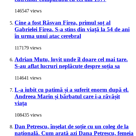
146547 views
Cine a fost Răsvan Firea, primul soț al
Gabrielei Firea. S-a stins din viață la 54 de ani
în urma unui atac cerebral
117179 views
Adrian Mutu, lovit unde îl doare cel mai tare.
S-au aflat lucruri neplăcute despre soția sa
114641 views
L-a iubit cu patimă și a suferit enorm după el.
Andreea Marin și bărbatul care i-a răvășit
viața
108435 views
Dan Petrescu, înșelat de soție cu un coleg de la
națională. Cum arată azi Dana Petrescu, femeia