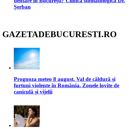
dentare în București? Clinica stomatologică Dr.
Șerban
GAZETADEBUCURESTI.RO
Prognoza meteo 8 august. Val de căldură și
furtuni violente în România. Zonele lovite de
caniculă și vijelii