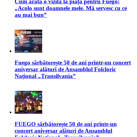
Cum arată o vizită la piață pentru Fuego:
„Acolo sunt doamnele mele. Mă servesc cu ce
au mai bun”
Fuego sărbătorește 50 de ani printr-un concert
aniversar alături de Ansamblul Folcloric
Național „Transilvania”
FUEGO sărbătorește 50 de ani printr-un
concert aniversar alături de Ansamblul