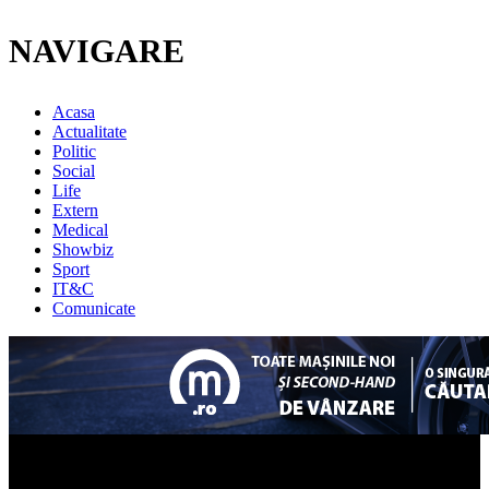
NAVIGARE
Acasa
Actualitate
Politic
Social
Life
Extern
Medical
Showbiz
Sport
IT&C
Comunicate