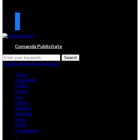
URMARESTE-NE
facebook
mail
Comandă Publicitate
Toggle sidebar & navigation
Acasa
Actualitate
Politic
Social
Life
Extern
Medical
Showbiz
Sport
IT&C
Comunicate