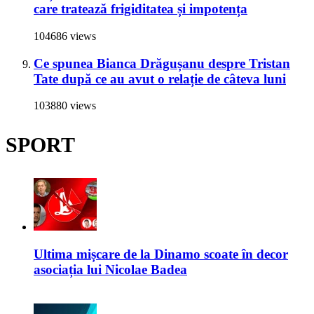
care tratează frigiditatea și impotența
104686 views
Ce spunea Bianca Drăgușanu despre Tristan
Tate după ce au avut o relație de câteva luni
103880 views
SPORT
Ultima mișcare de la Dinamo scoate în decor
asociația lui Nicolae Badea