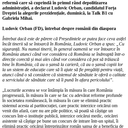
reformă care să cuprindă în primul rând depolitizarea
administrației, a declarat Ludovic Orban, candidatul Forța
Dreptei la alegerile prezidențiale, duminică, la Talk B1 cu
Gabriela Mihai.
Ludovic Orban (FD), întrebat despre românii din diaspora
Întrebat dacă este de părere că Președintele ar putea face ceva astfel
încât tinerii să se întoarcă în România, Ludovic Orban a spus: „Cu
siguranță. Nu numai tinerii, în general oamenii se vor întoarce în
România atunci când vor considera că România se îndreaptă într-o
direcție corectă și mai ales când vor considera că pot să trăiască
bine în România, că au o șansă la carieră, că au o șansă copiii lor
la un sistem de educație care să îi ajute să fie pregătiți pentru viață,
atunci când o să considere că sistemul de sănătate le oferă o calitate
a serviciului de sănătate care să îi pună în afara pericolului”.
„Lucrurile acestea se vor întâmpla în măsura în care România
progresează, în măsura în care se fac cu adevărat reforme profunde
în societatea românească, în măsura în care se elimină practic
sistemul acesta al partitocrației, care practic interzice oricărui om
venit din afară, care nu are pile politice, să poată să câștige un
concurs într-o instituție publică, interzice oricărui medic, oricărei
asistente să câștige pe bune un concurs de intrare într-un spital, îi
elimină practic oricărui întreprinzător român șansa de a beneficia de