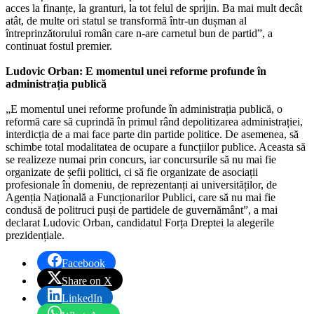
acces la finanțe, la granturi, la tot felul de sprijin. Ba mai mult decât
atât, de multe ori statul se transformă într-un dușman al
întreprinzătorului român care n-are carnetul bun de partid”, a
continuat fostul premier.
Ludovic Orban: E momentul unei reforme profunde în
administrația publică
„E momentul unei reforme profunde în administrația publică, o
reformă care să cuprindă în primul rând depolitizarea administrației,
interdicția de a mai face parte din partide politice. De asemenea, să
schimbe total modalitatea de ocupare a funcțiilor publice. Aceasta să
se realizeze numai prin concurs, iar concursurile să nu mai fie
organizate de șefii politici, ci să fie organizate de asociații
profesionale în domeniu, de reprezentanți ai universităților, de
Agenția Națională a Funcționarilor Publici, care să nu mai fie
condusă de politruci puși de partidele de guvernământ”, a mai
declarat Ludovic Orban, candidatul Forța Dreptei la alegerile
prezidențiale.
Facebook
Share on X
LinkedIn