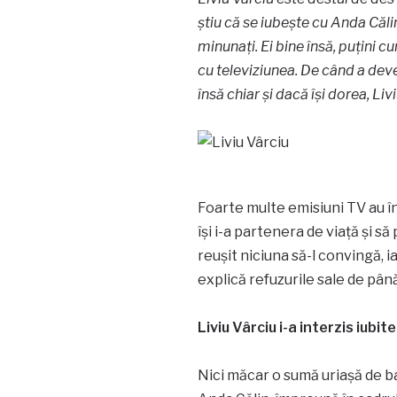
știu că se iubește cu Anda Călin 
minunați. Ei bine însă, puțini c
cu televiziunea. De când a dev
însă chiar și dacă își dorea, Livi
Foarte multe emisiuni TV au în
își i-a partenera de viață și să
reușit niciuna să-l convingă, 
explică refuzurile sale de pân
Liviu Vârciu i-a interzis iubite
Nici măcar o sumă uriașă de ban