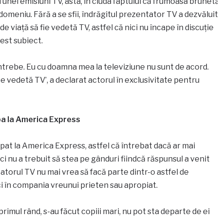
 unei emisiuni TV, asta, în ciuda faptului că frumoasa brunet
domeniu. Fără a se sfii, îndrăgitul prezentator TV a dezvăluit
de viață să fie vedetă TV, astfel că nici nu încape în discuție
est subiect.
ntrebe. Eu cu doamna mea la televiziune nu sunt de acord.
fie vedetă TV’, a declarat actorul în exclusivitate pentru
ipa la America Express
cipat la America Express, astfel că întrebat dacă ar mai
i nu a trebuit să stea pe gânduri fiindcă răspunsul a venit
tatorul TV nu mai vrea să facă parte dintr-o astfel de
ici în compania vreunui prieten sau apropiat.
 primul rând, s-au făcut copiii mari, nu pot sta departe de ei