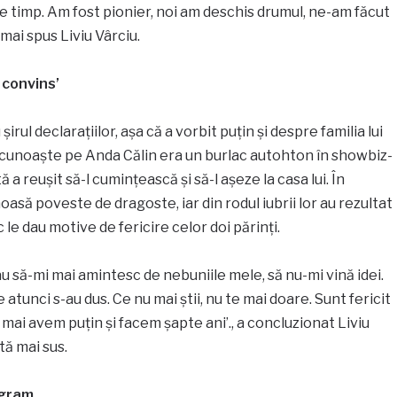
e timp. Am fost pionier, noi am deschis drumul, ne-am făcut
 mai spus Liviu Vârciu.
t convins’
 șirul declarațiilor, așa că a vorbit puțin și despre familia lui
 cunoaște pe Anda Călin era un burlac autohton în showbiz-
 reușit să-l cumințească și să-l așeze la casa lui. În
oasă poveste de dragoste, iar din rodul iubrii lor au rezultat
ic le dau motive de fericire celor doi părinți.
au să-mi mai amintesc de nebuniile mele, să nu-mi vină idei.
atunci s-au dus. Ce nu mai știi, nu te mai doare. Sunt fericit
 mai avem puțin și facem șapte ani’., a concluzionat Liviu
ă mai sus.
agram