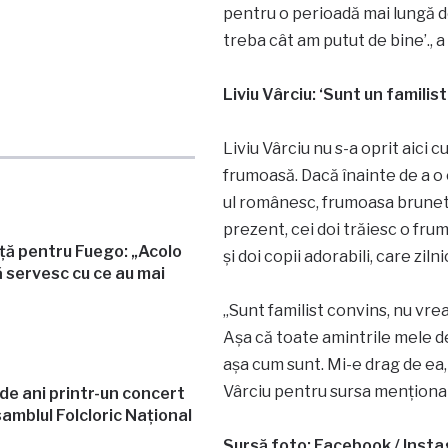
pentru o perioadă mai lungă d
treba cât am putut de bine’., a
Liviu Vârciu: ‘Sunt un familis
Liviu Vârciu nu s-a oprit aici cu
frumoasă. Dacă înainte de a o
ul românesc, frumoasa brunetă a
prezent, cei doi trăiesc o frum
ață pentru Fuego: „Acolo
și doi copii adorabili, care ziln
 servesc cu ce au mai
„Sunt familist convins, nu vre
Așa că toate amintrile mele de 
așa cum sunt. Mi-e drag de ea,
Vârciu pentru sursa menționat
e ani printr-un concert
amblul Folcloric Național
Sursă foto: Facebook / Inst