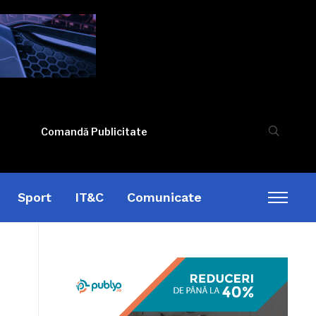
Comandă Publicitate
Sport
IT&C
Comunicate
Toggl
sideb
&
naviga