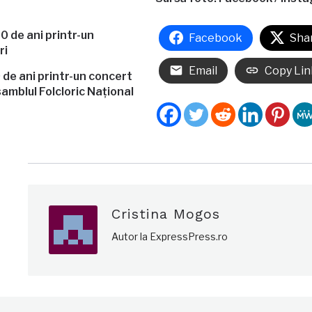
Facebook
Sha
Email
Copy Lin
de ani printr-un concert
amblul Folcloric Național
Cristina Mogos
Autor la ExpressPress.ro