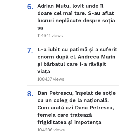
Adrian Mutu, lovit unde îl
doare cel mai tare. S-au aflat
lucruri neplăcute despre soția
sa
114641 views
L-a iubit cu patimă și a suferit
enorm după el. Andreea Marin
și bărbatul care i-a răvășit
viața
108437 views
Dan Petrescu, înșelat de soție
cu un coleg de la națională.
Cum arată azi Dana Petrescu,
femeia care tratează
frigiditatea și impotența
104686 views