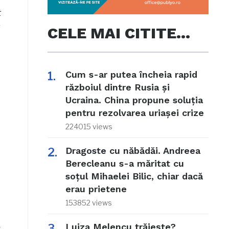
t
CELE MAI CITITE…
Cum s-ar putea încheia rapid
războiul dintre Rusia și
Ucraina. China propune soluția
pentru rezolvarea uriașei crize
224015 views
Dragoste cu năbădăi. Andreea
Berecleanu s-a măritat cu
soțul Mihaelei Bilic, chiar dacă
erau prietene
153852 views
Luiza Melencu trăiește?