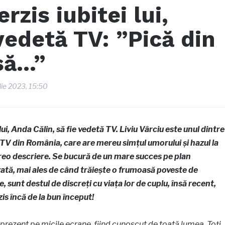
erzis iubitei lui,
 vedetă TV: ”Pică din
 să…”
lie 2023, 15:50
i lui, Anda Călin, să fie vedetă TV. Liviu Vârciu este unul dintre
 TV din România, care are mereu simțul umorului și hazul la
 vreo descriere. Se bucură de un mare succes pe plan
rivată, mai ales de când trăiește o frumoasă poveste de
, sunt destul de discreți cu viața lor de cuplu, însă recent,
rzis încă de la bun început!
 prezent pe micile ecrane, fiind cunoscut de toată lumea. Toți