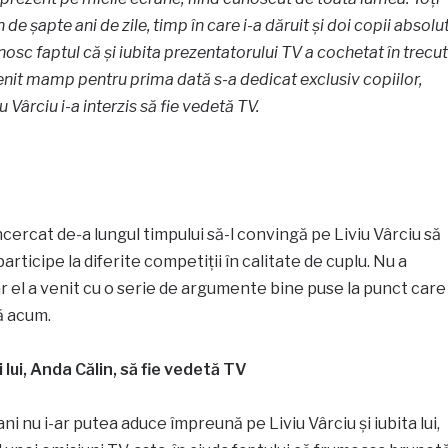
de șapte ani de zile, timp în care i-a dăruit și doi copii absolu
unosc faptul că și iubita prezentatorului TV a cochetat în trecut
enit mamp pentru prima dată s-a dedicat exclusiv copiilor,
u Vârciu i-a interzis să fie vedetă TV.
cercat de-a lungul timpului să-l convingă pe Liviu Vârciu să
 participe la diferite competiții în calitate de cuplu. Nu a
iar el a venit cu o serie de argumente bine puse la punct care
ă acum.
i lui, Anda Călin, să fie vedetă TV
i nu i-ar putea aduce împreună pe Liviu Vârciu și iubita lui,