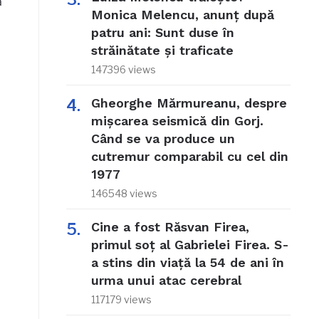
ă
Monica Melencu, anunț după
patru ani: Sunt duse în
străinătate și traficate
147396 views
Gheorghe Mărmureanu, despre
mișcarea seismică din Gorj.
Când se va produce un
cutremur comparabil cu cel din
1977
146548 views
Cine a fost Răsvan Firea,
primul soț al Gabrielei Firea. S-
a stins din viață la 54 de ani în
urma unui atac cerebral
117179 views