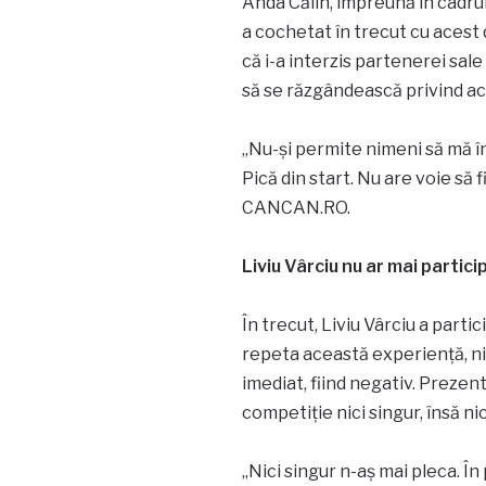
Anda Călin, împreună în cadrul
a cochetat în trecut cu acest 
că i-a interzis partenerei sale 
să se răzgândească privind ac
„Nu-și permite nimeni să mă î
Pică din start. Nu are voie să 
CANCAN.RO.
Liviu Vârciu nu ar mai partic
În trecut, Liviu Vârciu a parti
repeta această experiență, nic
imediat, fiind negativ. Prezen
competiție nici singur, însă n
„Nici singur n-aș mai pleca. În