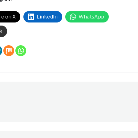
re on X
LinkedIn
WhatsApp
k