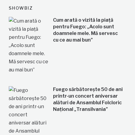
SHOWBIZ
Cum arată o vizită la piață
pentru Fuego: „Acolo sunt
doamnele mele. Mă servesc
cu ce au mai bun”
Fuego sărbătorește 50 de ani
printr-un concert aniversar
alături de Ansamblul Folcloric
Național „Transilvania”