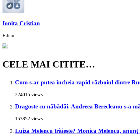
Ionita Cristian
Editor
CELE MAI CITITE…
Cum s-ar putea încheia rapid războiul dintre Rus
224015 views
Dragoste cu năbădăi. Andreea Berecleanu s-a mări
153852 views
Luiza Melencu trăiește? Monica Melencu, anunț du