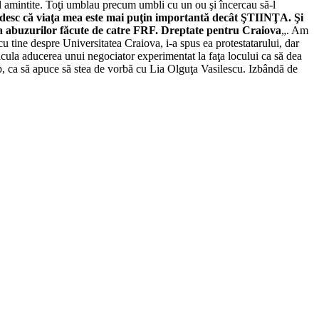
bal amintite. Toţi umblau precum umbli cu un ou şi încercau să-l
ândesc că viaţa mea este mai puţin importantă decât ŞTIINŢA. Şi
auza abuzurilor făcute de catre FRF. Dreptate pentru Craiova
„. Am
 cu tine despre Universitatea Craiova, i-a spus ea protestatarului, dar
hicula aducerea unui negociator experimentat la faţa locului ca să dea
âlp, ca să apuce să stea de vorbă cu Lia Olguţa Vasilescu. Izbândă de