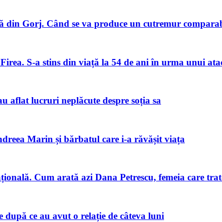
 din Gorj. Când se va produce un cutremur comparabi
Firea. S-a stins din viață la 54 de ani în urma unui ata
u aflat lucruri neplăcute despre soția sa
ndreea Marin și bărbatul care i-a răvășit viața
națională. Cum arată azi Dana Petrescu, femeia care trat
după ce au avut o relație de câteva luni