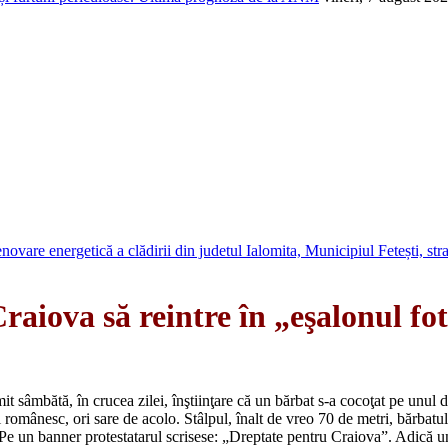
novare energetică a clădirii din judetul Ialomita, Municipiul Fetești, s
raiova să reintre în „eşalonul fot
it sâmbătă, în crucea zilei, înştiinţare că un bărbat s-a cocoţat pe unul
i românesc, ori sare de acolo. Stâlpul, înalt de vreo 70 de metri, bărbatul
Pe un banner protestatarul scrisese: „Dreptate pentru Craiova”. Adică un î