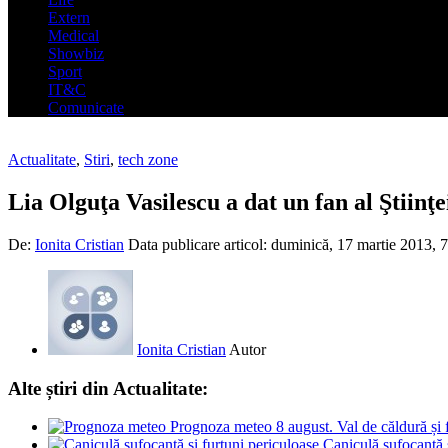
Extern
Medical
Showbiz
Sport
IT&C
Comunicate
Actualitate
,
Stiri
,
tech zone
Lia Olguţa Vasilescu a dat un fan al Ştiinţe
De:
Ionita Cristian
Data publicare articol:
duminică, 17 martie 2013, 
Ionita Cristian
Autor
Alte știri din Actualitate:
Prognoza meteo 8 august. Val de căldură și fu
Caniculă sufocantă 