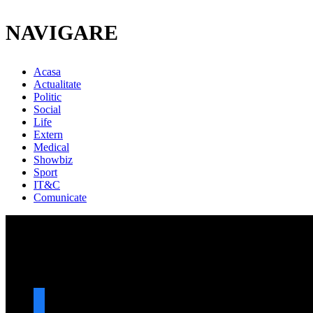
NAVIGARE
Acasa
Actualitate
Politic
Social
Life
Extern
Medical
Showbiz
Sport
IT&C
Comunicate
URMARESTE-NE
facebook