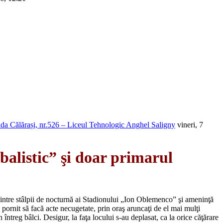
trada Călărași, nr.526 – Liceul Tehnologic Anghel Saligny
vineri, 7
balistic” şi doar primarul
 dintre stâlpii de nocturnă ai Stadionului „Ion Oblemenco” şi ameninţă
 pornit să facă acte necugetate, prin oraş aruncaţi de el mai mulţi
ntreg bâlci. Desigur, la faţa locului s-au deplasat, ca la orice căţărare