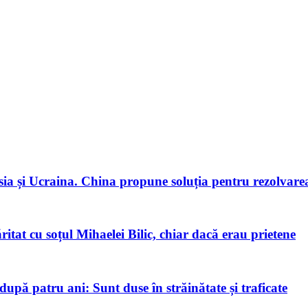
ia și Ucraina. China propune soluția pentru rezolvarea 
tat cu soțul Mihaelei Bilic, chiar dacă erau prietene
pă patru ani: Sunt duse în străinătate și traficate