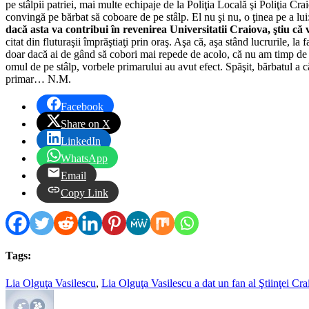
pe stâlpii patriei, mai multe echipaje de la Poliţia Locală şi Poliţia 
convingă pe bărbat să coboare de pe stâlp. El nu şi nu, o ţinea pe a lui
dacă asta va contribui în revenirea Universitatii Craiova, ştiu că
citat din fluturaşii împrăştiaţi prin oraş. Aşa că, aşa stând lucrurile, l
doar dacă ai de gând să cobori mai repede de acolo, că nu am timp de pi
omul de pe stâlp, vorbele primarului au avut efect. Spăşit, bărbatul a 
primar… N.M.
Facebook
Share on X
LinkedIn
WhatsApp
Email
Copy Link
Tags:
Lia Olguţa Vasilescu
,
Lia Olguţa Vasilescu a dat un fan al Ştiinţei Cra