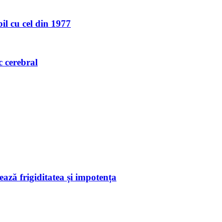
l cu cel din 1977
c cerebral
ează frigiditatea și impotența