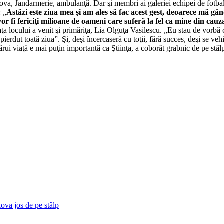
Craiova, Jandarmerie, ambulanţă. Dar şi membri ai galeriei echipei de fot
: „
Astăzi este ziua mea şi am ales să fac acest gest, deoarece mă g
 vor fi fericiţi milioane de oameni care suferă la fel ca mine din c
a faţa locului a venit şi primăriţa, Lia Olguţa Vasilescu. „Eu stau de vorbă
erdut toată ziua”. Şi, deşi încercaseră cu toţii, fără succes, deşi se ve
cărui viaţă e mai puţin importantă ca Ştiinţa, a coborât grabnic de pe st
iova jos de pe stâlp