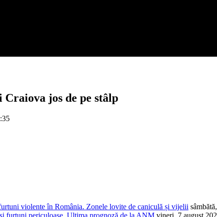
i Craiova jos de pe stâlp
7:35
rtuni violente în România. Zonele lovite de caniculă și vijelii
sâmbătă,
și furtuni periculoase. Ultima prognoză de la ANM
vineri, 7 august 20