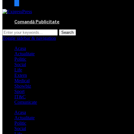
mail
Comandă Publicitate
Toggle sidebar & navigation
Acasa
Actualitate
Politic
Social
Life
Extern
Medical
Showbiz
Sport
IT&C
Comunicate
Acasa
Actualitate
Politic
Social
Life