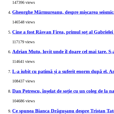
147396 views
Gheorghe Mărmureanu, despre mișcarea seismică
146548 views
Cine a fost Răsvan Firea, primul soț al Gabrielei 
117179 views
Adrian Mutu, lovit unde îl doare cel mai tare. S-a
114641 views
L-a iubit cu patimă și a suferit enorm după el. A
108437 views
Dan Petrescu, înșelat de soție cu un coleg de la 
104686 views
Ce spunea Bianca Drăgușanu despre Tristan Tate 