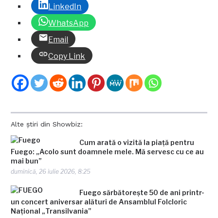
LinkedIn
WhatsApp
Email
Copy Link
Alte știri din Showbiz:
Cum arată o vizită la piață pentru
Fuego: „Acolo sunt doamnele mele. Mă servesc cu ce au
mai bun”
duminică, 26 iulie 2026, 8:25
Fuego sărbătorește 50 de ani printr-
un concert aniversar alături de Ansamblul Folcloric
Național „Transilvania”