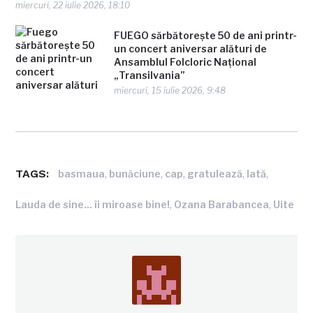
miercuri, 22 iulie 2026, 18:10
FUEGO sărbătorește 50 de ani printr-
un concert aniversar alături de
Ansamblul Folcloric Național
„Transilvania”
miercuri, 15 iulie 2026, 9:48
TAGS:
,
,
,
,
,
basmaua
bunăciune
cap
gratulează
Iată
,
,
Lauda de sine... îi miroase bine!
Ozana Barabancea
Uite