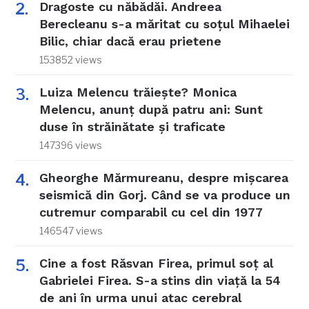
Dragoste cu năbădăi. Andreea
Berecleanu s-a măritat cu soțul Mihaelei
Bilic, chiar dacă erau prietene
153852 views
Luiza Melencu trăiește? Monica
Melencu, anunț după patru ani: Sunt
duse în străinătate și traficate
147396 views
Gheorghe Mărmureanu, despre mișcarea
seismică din Gorj. Când se va produce un
cutremur comparabil cu cel din 1977
146547 views
Cine a fost Răsvan Firea, primul soț al
Gabrielei Firea. S-a stins din viață la 54
de ani în urma unui atac cerebral