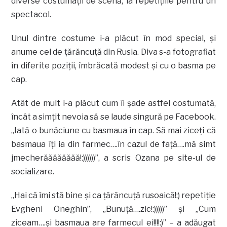
diverse costumaţii de scenă, la repetiţiile pentru un
spectacol.
Unul dintre costume i-a plăcut în mod special, şi
anume cel de ţărăncuţă din Rusia. Diva s-a fotografiat
în diferite poziţii, îmbrăcată modest şi cu o basma pe
cap.
Atât de mult i-a plăcut cum îi şade astfel costumată,
încât a simţit nevoia să se laude singură pe Facebook.
„Iată o bunăciune cu basmaua în cap. Să mai ziceţi că
basmaua îţi ia din farmec….în cazul de faţă….mă simt
jmecherăăăăăăăă!:))))))”, a scris Ozana pe site-ul de
socializare.
„Hai că îmi stă bine şi ca ţărăncuţă rusoaică!:) repetiţie
Evgheni Oneghin”, „Bunuţă….zic!:)))))” şi „Cum
ziceam….şi basmaua are farmecul ei!!!!:)” – a adăugat