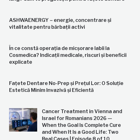
ASHWAENERGY – energie, concentrare și
vitalitate pentru bărbații activi
În ce constă operația de micșorare labii la
Cosmedica? Indicații medicale, riscuri și beneficii
explicate
Fațete Dentare No-Prep și Prețul Lor: O Soluție
Estetică Minim Invazivă și Eficientă
Cancer Treatment in Vienna and
Israel for Romanians 2026 —
When the Goal Is Complete Cure
and When It Is a Good Life: Two
Real Cases | Episode 8 of 10