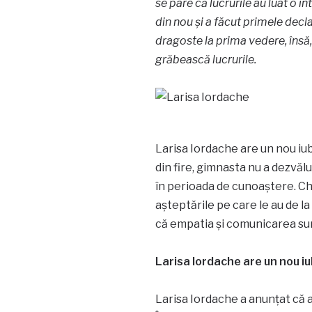
se pare că lucrurile au luat o 
din nou și a făcut primele decl
dragoste la prima vedere, însă,
grăbească lucrurile.
Larisa Iordache are un nou iubi
din fire, gimnasta nu a dezvălui
în perioada de cunoaștere. Chi
așteptările pe care le au de l
că empatia și comunicarea sun
Larisa Iordache are un nou iu
Larisa Iordache a anunțat că ar