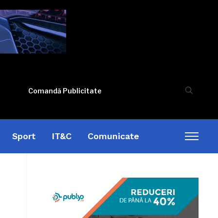
Comandă Publicitate
Sport
IT&C
Comunicate
Toggl
sideb
&
naviga