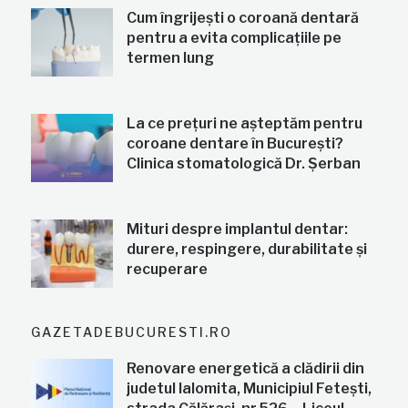
Cum îngrijești o coroană dentară
pentru a evita complicațiile pe
termen lung
La ce prețuri ne așteptăm pentru
coroane dentare în București?
Clinica stomatologică Dr. Șerban
Mituri despre implantul dentar:
durere, respingere, durabilitate și
recuperare
GAZETADEBUCURESTI.RO
Renovare energetică a clădirii din
judetul Ialomita, Municipiul Fetești,