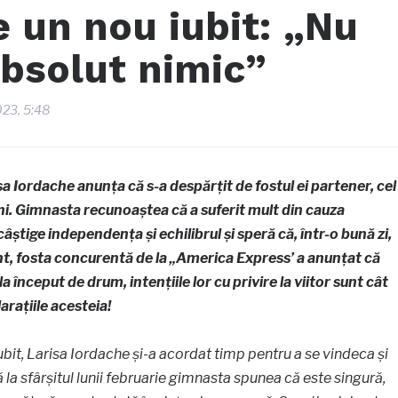
e un nou iubit: „Nu
absolut nimic”
2023, 5:48
isa Iordache anunța că s-a despărțit de fostul ei partener, cel
i ani. Gimnasta recunoaștea că a suferit mult din cauza
ecâștige independența și echilibrul și speră că, într-o bună zi,
ent, fosta concurentă de la „America Express’ a anunțat că
 la început de drum, intențiile lor cu privire la viitor sunt cât
arațiile acesteia!
ubit, Larisa Iordache și-a acordat timp pentru a se vindeca și
ă la sfârșitul lunii februarie gimnasta spunea că este singură,