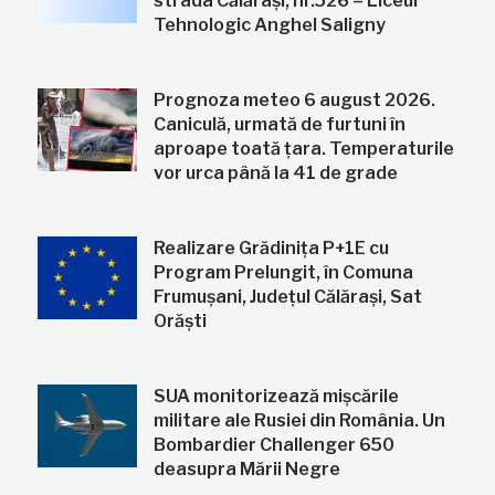
strada Călărași, nr.526 – Liceul
Tehnologic Anghel Saligny
Prognoza meteo 6 august 2026.
Caniculă, urmată de furtuni în
aproape toată țara. Temperaturile
vor urca până la 41 de grade
Realizare Grădinița P+1E cu
Program Prelungit, în Comuna
Frumușani, Județul Călărași, Sat
Orăști
SUA monitorizează mișcările
militare ale Rusiei din România. Un
Bombardier Challenger 650
deasupra Mării Negre