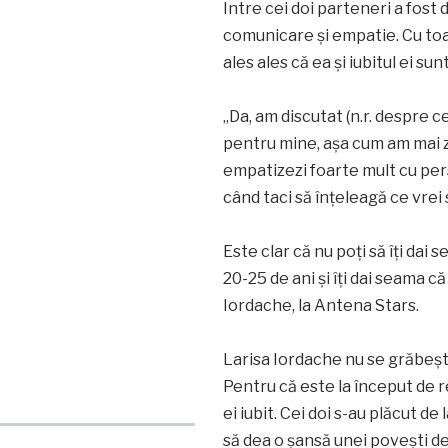
Între cei doi parteneri a fost
comunicare și empatie. Cu toa
ales ales că ea și iubitul ei su
„Da, am discutat (n.r. despre c
pentru mine, așa cum am mai z
empatizezi foarte mult cu per
când taci să înțeleagă ce vrei s
Este clar că nu poți să îți dai
20-25 de ani și îți dai seama că 
Iordache, la Antena Stars.
Larisa Iordache nu se grăbește
Pentru că este la început de r
ei iubit. Cei doi s-au plăcut de
să dea o șansă unei povești d