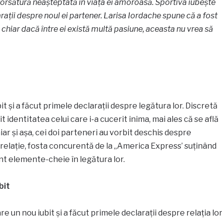
întorsătură neașteptată în viața ei amoroasă. Sportiva iubește
arații despre noul ei partener. Larisa Iordache spune că a fost
 chiar dacă între ei există multă pasiune, aceasta nu vrea să
t și a făcut primele declarații despre legătura lor. Discretă
t identitatea celui care i-a cucerit inima, mai ales că se află
ar și așa, cei doi parteneri au vorbit deschis despre
a relație, fosta concurentă de la „America Express’ suținând
t elemente-cheie în legătura lor.
bit
e un nou iubit și a făcut primele declarații despre relația lor