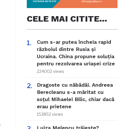
CELE MAI CITITE…
Cum s-ar putea încheia rapid
războiul dintre Rusia și
Ucraina. China propune soluția
pentru rezolvarea uriașei crize
224002 views
Dragoste cu năbădăi. Andreea
Berecleanu s-a măritat cu
soțul Mihaelei Bilic, chiar dacă
erau prietene
153852 views
.
Luiza Melencu trăiește?