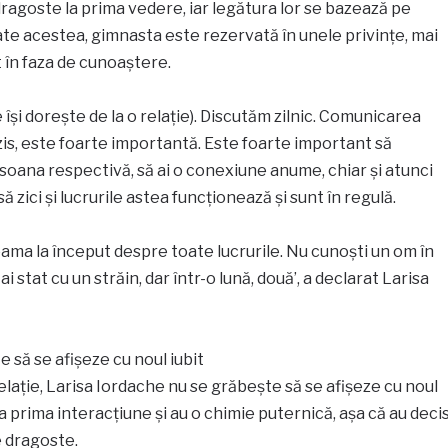
 dragoste la prima vedere, iar legătura lor se bazează pe
te acestea, gimnasta este rezervată în unele privințe, mai
nt în faza de cunoaștere.
e își dorește de la o relație). Discutăm zilnic. Comunicarea
is, este foarte importantă. Este foarte important să
soana respectivă, să ai o conexiune anume, chiar și atunci
ă zici și lucrurile astea funcționează și sunt în regulă.
 seama la început despre toate lucrurile. Nu cunoști un om în
ai stat cu un străin, dar într-o lună, două’, a declarat Larisa
 să se afișeze cu noul iubit
elație, Larisa Iordache nu se grăbește să se afișeze cu noul
 la prima interacțiune și au o chimie puternică, așa că au deci
e dragoste.