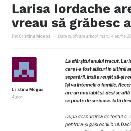
Larisa Iordache ar
vreau să grăbesc 
De:
Cristina Mogos
Data publicare articol:
marți, 4 aprilie 
La sfârșitul anului trecut, Lar
care i-a fost alături în ultimi
separării, însă a reușit să-și r
își va întemeia o familie. Rec
Cristina Mogos
are un nou iubit și, deși se află
Autor
se poate de serioase. Iată decl
După despărțirea de fostul ei i
pentru a-și găsi echilibrul. Dac