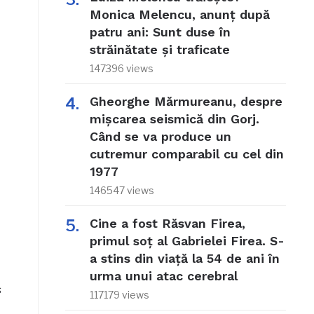
Monica Melencu, anunț după
patru ani: Sunt duse în
străinătate și traficate
147396 views
Gheorghe Mărmureanu, despre
mișcarea seismică din Gorj.
Când se va produce un
cutremur comparabil cu cel din
1977
146547 views
Cine a fost Răsvan Firea,
primul soț al Gabrielei Firea. S-
a stins din viață la 54 de ani în
urma unui atac cerebral
s
117179 views