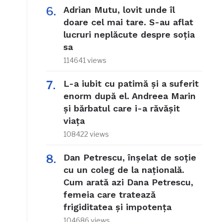
Adrian Mutu, lovit unde îl
doare cel mai tare. S-au aflat
lucruri neplăcute despre soția
sa
114641 views
L-a iubit cu patimă și a suferit
enorm după el. Andreea Marin
și bărbatul care i-a răvășit
viața
108422 views
Dan Petrescu, înșelat de soție
cu un coleg de la națională.
Cum arată azi Dana Petrescu,
femeia care tratează
frigiditatea și impotența
104686 views