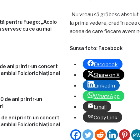
„Nu vreau să grăbesc absolut ni
ață pentru Fuego: „Acolo
la prima vedere, cred în acea 
 servesc cu ce au mai
aceea de care fiecare avem ne
Sursa foto: Facebook
Facebook
e ani printr-un concert
amblul Folcloric Național
Share on X
LinkedIn
WhatsApp
Email
de ani printr-un concert
Copy Link
amblul Folcloric Național