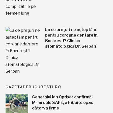
La ce prețuri ne așteptăm
pentru coroane dentare în
București? Clinica
stomatologică Dr. Șerban
GAZETADEBUCURESTI.RO
Generalul Ion Oprișor confirmă!
Miliardele SAFE, atribuite opac
câtorva firme