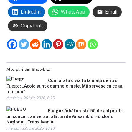
LinkedIn
WhatsApp
Email
Copy Link
Alte știri din Showbiz:
Cum arată o vizită la piață pentru
Fuego: „Acolo sunt doamnele mele. Mă servesc cu ce au
mai bun”
duminică, 26 iulie 2026, 8:25
Fuego sărbătorește 50 de ani printr-
un concert aniversar alături de Ansamblul Folcloric
Național „Transilvania”
miercuri, 22 iulie 2026, 18:10