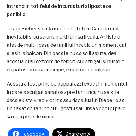
intrand in tot felul de incurcaturi si ipostaze
penibile.
Justin Bieber se afla intr-un hotel din Canada unde
inevitabil s-au strans multi fani sa il vada. Artistului
atat de mult ii pasa de fanii lui incat la un moment dat
a iesit la balcon. Din pacate nu ca sa ii salute, desi
acestia erau extrem de fericiti si ii strigau si numele
cu patos, ci ca sa ii scuipe, exact ca un huligan.
Acesta a fost prins de papparazzi exact in momentul
in care a scuipat sanatos spre fani. Inca nu se stie
daca exista vreo victima sau daca Justin Bieber o sa
fie taxat de fani pentru gestul sau, insa vedetei pare
sa nu ii pese de nimic.
Facebook
Share on X