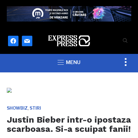
facebook
mail
Togg
MENU
sideb
&
navig
,
SHOWBIZ
STIRI
Justin Bieber intr-o ipostaza
scarboasa. Si-a scuipat fanii!