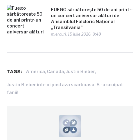
FUEGO sărbătorește 50 de ani printr-
un concert aniversar alături de
Ansamblul Folcloric Național
„Transilvania”
miercuri, 15 iulie 2026, 9:48
TAGS:
,
,
,
America
Canada
Justin Bieber
Justin Bieber intr-o ipostaza scarboasa. Si-a scuipat
fanii!