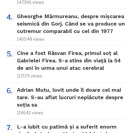
147396 views
Gheorghe Mărmureanu, despre mișcarea
seismică din Gorj. Când se va produce un
cutremur comparabil cu cel din 1977
146548 views
Cine a fost Răsvan Firea, primul soț al
Gabrielei Firea. S-a stins din viață la 54
de ani în urma unui atac cerebral
117179 views
Adrian Mutu, lovit unde îl doare cel mai
tare. S-au aflat lucruri neplăcute despre
soția sa
114642 views
L-a iubit cu patimă și a suferit enorm