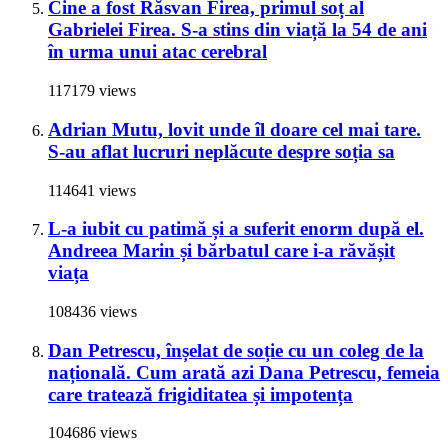
Cine a fost Răsvan Firea, primul soț al
Gabrielei Firea. S-a stins din viață la 54 de ani
în urma unui atac cerebral
117179 views
Adrian Mutu, lovit unde îl doare cel mai tare.
S-au aflat lucruri neplăcute despre soția sa
114641 views
L-a iubit cu patimă și a suferit enorm după el.
Andreea Marin și bărbatul care i-a răvășit
viața
108436 views
Dan Petrescu, înșelat de soție cu un coleg de la
națională. Cum arată azi Dana Petrescu, femeia
care tratează frigiditatea și impotența
104686 views