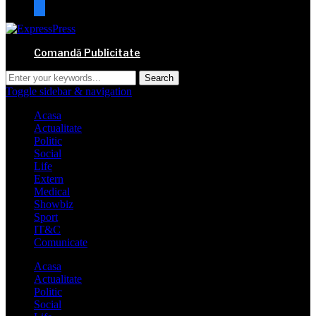
mail
Comandă Publicitate
Toggle sidebar & navigation
Acasa
Actualitate
Politic
Social
Life
Extern
Medical
Showbiz
Sport
IT&C
Comunicate
Acasa
Actualitate
Politic
Social