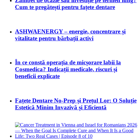
Zâmbet de ocazie sau investiție pe termen lung?
Cum te pregătești pentru fațete dentare
ASHWAENERGY – energie, concentrare și
vitalitate pentru bărbații activi
În ce constă operația de micșorare labii la
Cosmedica? Indicații medicale, riscuri și
beneficii explicate
Fațete Dentare No-Prep și Prețul Lor: O Soluție
Estetică Minim Invazivă și Eficientă