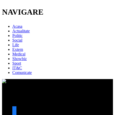
NAVIGARE
Acasa
Actualitate
Politic
Social
Life
Extern
Medical
Showbiz
Sport
IT&C
Comunicate
URMARESTE-NE
facebook