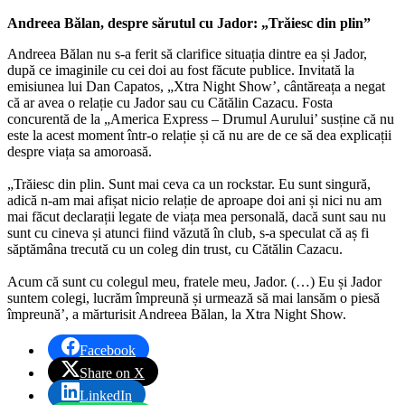
Andreea Bălan, despre sărutul cu Jador: „Trăiesc din plin”
Andreea Bălan nu s-a ferit să clarifice situația dintre ea și Jador,
după ce imaginile cu cei doi au fost făcute publice. Invitată la
emisiunea lui Dan Capatos, „Xtra Night Show’, cântăreața a negat
că ar avea o relație cu Jador sau cu Cătălin Cazacu. Fosta
concurentă de la „America Express – Drumul Aurului’ susține că nu
este la acest moment într-o relație și că nu are de ce să dea explicații
despre viața sa amoroasă.
„Trăiesc din plin. Sunt mai ceva ca un rockstar. Eu sunt singură,
adică n-am mai afișat nicio relație de aproape doi ani și nici nu am
mai făcut declarații legate de viața mea personală, dacă sunt sau nu
sunt cu cineva și atunci fiind văzută în club, s-a speculat că aș fi
săptămâna trecută cu un coleg din trust, cu Cătălin Cazacu.
Acum că sunt cu colegul meu, fratele meu, Jador. (…) Eu și Jador
suntem colegi, lucrăm împreună și urmează să mai lansăm o piesă
împreună’, a mărturisit Andreea Bălan, la Xtra Night Show.
Facebook
Share on X
LinkedIn