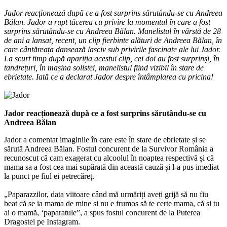
Jador reacționează după ce a fost surprins sărutându-se cu Andreea
Bălan. Jador a rupt tăcerea cu privire la momentul în care a fost
surprins sărutându-se cu Andreea Bălan. Manelistul în vârstă de 28
de ani a lansat, recent, un clip fierbinte alături de Andreea Bălan, în
care cântăreața dansează lasciv sub privirile fascinate ale lui Jador.
La scurt timp după apariția acestui clip, cei doi au fost surprinși, în
tandrețuri, în mașina solistei, manelistul fiind vizibil în stare de
ebrietate. Iată ce a declarat Jador despre întâmplarea cu pricina!
Jador reacționează după ce a fost surprins sărutându-se cu
Andreea Bălan
Jador a comentat imaginile în care este în stare de ebrietate și se
sărută Andreea Bălan. Fostul concurent de la Survivor România a
recunoscut că cam exagerat cu alcoolul în noaptea respectivă și că
mama sa a fost cea mai supărată din această cauză și l-a pus imediat
la punct pe fiul ei petrecăreț.
„Paparazzilor, data viitoare când mă urmăriți aveți grijă să nu fiu
beat că se ia mama de mine și nu e frumos să te certe mama, că și tu
ai o mamă, ‘paparatule”, a spus fostul concurent de la Puterea
Dragostei pe Instagram.