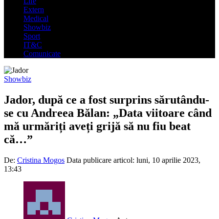
Life
Extern
Medical
Showbiz
Sport
IT&C
Comunicate
Showbiz
Jador, după ce a fost surprins sărutându-
se cu Andreea Bălan: „Data viitoare când
mă urmăriți aveți grijă să nu fiu beat
că…”
De:
Cristina Mogos
Data publicare articol:
luni, 10 aprilie 2023,
13:43