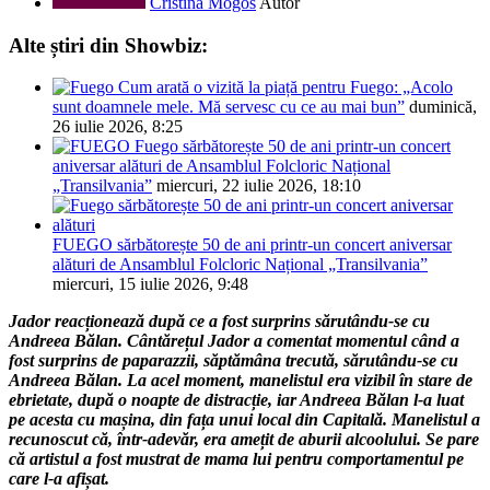
Cristina Mogos
Autor
Alte știri din Showbiz:
Cum arată o vizită la piață pentru Fuego: „Acolo
sunt doamnele mele. Mă servesc cu ce au mai bun”
duminică,
26 iulie 2026, 8:25
Fuego sărbătorește 50 de ani printr-un concert
aniversar alături de Ansamblul Folcloric Național
„Transilvania”
miercuri, 22 iulie 2026, 18:10
FUEGO sărbătorește 50 de ani printr-un concert aniversar
alături de Ansamblul Folcloric Național „Transilvania”
miercuri, 15 iulie 2026, 9:48
Jador reacționează după ce a fost surprins sărutându-se cu
Andreea Bălan. Cântărețul Jador a comentat momentul când a
fost surprins de paparazzii, săptămâna trecută, sărutându-se cu
Andreea Bălan. La acel moment, manelistul era vizibil în stare de
ebrietate, după o noapte de distracție, iar Andreea Bălan l-a luat
pe acesta cu mașina, din fața unui local din Capitală. Manelistul a
recunoscut că, într-adevăr, era amețit de aburii alcoolului. Se pare
că artistul a fost mustrat de mama lui pentru comportamentul pe
care l-a afișat.