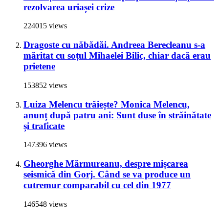
rezolvarea uriașei crize
224015 views
Dragoste cu năbădăi. Andreea Berecleanu s-a
măritat cu soțul Mihaelei Bilic, chiar dacă erau
prietene
153852 views
Luiza Melencu trăiește? Monica Melencu,
anunț după patru ani: Sunt duse în străinătate
și traficate
147396 views
Gheorghe Mărmureanu, despre mișcarea
seismică din Gorj. Când se va produce un
cutremur comparabil cu cel din 1977
146548 views