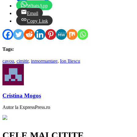
WhatsApp
Email
Copy Link
Tags:
cavou
,
cimitir
,
inmormantare
,
Ion Iliescu
Cristina Mogos
Autor la ExpressPress.ro
CELE MAI CITITE…