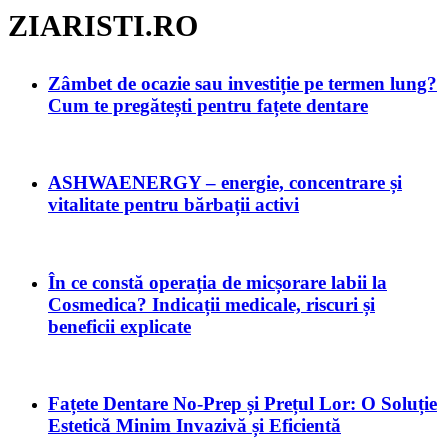
ZIARISTI.RO
Zâmbet de ocazie sau investiție pe termen lung?
Cum te pregătești pentru fațete dentare
ASHWAENERGY – energie, concentrare și
vitalitate pentru bărbații activi
În ce constă operația de micșorare labii la
Cosmedica? Indicații medicale, riscuri și
beneficii explicate
Fațete Dentare No-Prep și Prețul Lor: O Soluție
Estetică Minim Invazivă și Eficientă