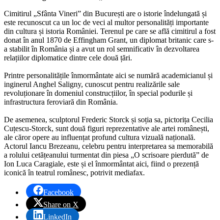
Cimitirul „Sfânta Vineri” din București are o istorie îndelungată și
este recunoscut ca un loc de veci al multor personalități importante
din cultura și istoria României. Terenul pe care se află cimitirul a fost
donat în anul 1870 de Effingham Grant, un diplomat britanic care s-
a stabilit în România și a avut un rol semnificativ în dezvoltarea
relațiilor diplomatice dintre cele două țări.
Printre personalitățile înmormântate aici se numără academicianul și
inginerul Anghel Saligny, cunoscut pentru realizările sale
revoluționare în domeniul construcțiilor, în special podurile și
infrastructura feroviară din România.
De asemenea, sculptorul Frederic Storck și soția sa, pictorița Cecilia
Cuțescu-Storck, sunt două figuri reprezentative ale artei românești,
ale căror opere au influențat profund cultura vizuală națională.
Actorul Iancu Brezeanu, celebru pentru interpretarea sa memorabilă
a rolului cetățeanului turmentat din piesa „O scrisoare pierdută” de
Ion Luca Caragiale, este și el înmormântat aici, fiind o prezență
iconică în teatrul românesc, potrivit mediafax.
Facebook
Share on X
LinkedIn