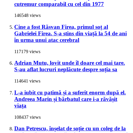
cutremur comparabil cu cel din 1977
146548 views
Cine a fost Răsvan Firea, primul soț al
Gabrielei Firea. S-a stins din viață la 54 de ani
în urma unui atac cerebral
117179 views
Adrian Mutu, lovit unde îl doare cel mai tare.
S-au aflat lucruri neplăcute despre soția sa
114641 views
L-a iubit cu patimă și a suferit enorm după el.
Andreea Marin și bărbatul care i-a răvășit
viața
108437 views
Dan Petrescu, înșelat de soție cu un coleg de la