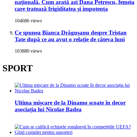
națională. Cum arată azi Dana Petrescu, femeia
care tratează frigiditatea și impotența
104686 views
Ce spunea Bianca Drăgușanu despre Tristan
Tate după ce au avut o relație de câteva luni
103880 views
SPORT
Ultima mișcare de la Dinamo scoate în decor
asociația lui Nicolae Badea