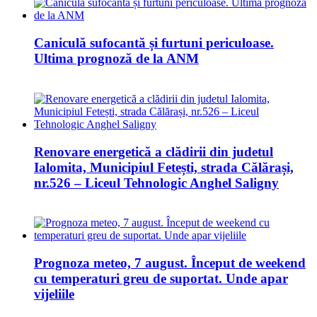
Caniculă sufocantă și furtuni periculoase.
Ultima prognoză de la ANM
Renovare energetică a clădirii din judetul
Ialomita, Municipiul Fetești, strada Călărași,
nr.526 – Liceul Tehnologic Anghel Saligny
Prognoza meteo, 7 august. Început de weekend
cu temperaturi greu de suportat. Unde apar
vijeliile