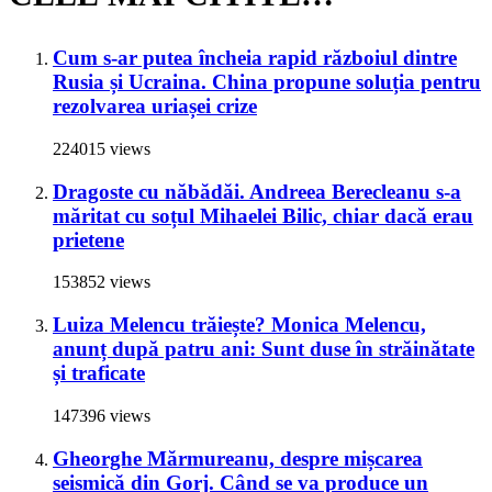
Cum s-ar putea încheia rapid războiul dintre
Rusia și Ucraina. China propune soluția pentru
rezolvarea uriașei crize
224015 views
Dragoste cu năbădăi. Andreea Berecleanu s-a
măritat cu soțul Mihaelei Bilic, chiar dacă erau
prietene
153852 views
Luiza Melencu trăiește? Monica Melencu,
anunț după patru ani: Sunt duse în străinătate
și traficate
147396 views
Gheorghe Mărmureanu, despre mișcarea
seismică din Gorj. Când se va produce un