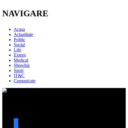
NAVIGARE
Acasa
Actualitate
Politic
Social
Life
Extern
Medical
Showbiz
Sport
IT&C
Comunicate
URMARESTE-NE
facebook