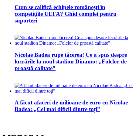
Cum se califică echipele românești în
competițiile UEFA? Ghid complet pentru
suporteri
Nicolae Badea rupe tăcerea! Ce a spus despre
lucrările la noul stadion Dinamo: „Folclor de
proastă calitate”
A făcut afaceri de milioane de euro cu Nicolae
Badea: „Cel mai dificil dintre toți”