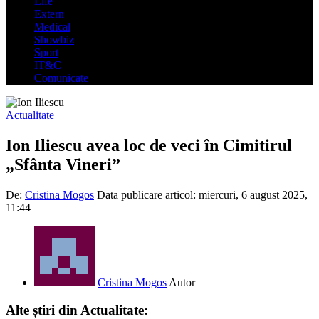
Life
Extern
Medical
Showbiz
Sport
IT&C
Comunicate
Actualitate
Ion Iliescu avea loc de veci în Cimitirul
„Sfânta Vineri”
De:
Cristina Mogos
Data publicare articol:
miercuri, 6 august 2025,
11:44
Cristina Mogos
Autor
Alte știri din Actualitate: