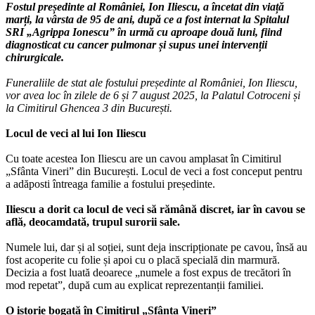
Fostul președinte al României, Ion Iliescu, a încetat din viață
marți, la vârsta de 95 de ani, după ce a fost internat la Spitalul
SRI „Agrippa Ionescu” în urmă cu aproape două luni, fiind
diagnosticat cu cancer pulmonar și supus unei intervenții
chirurgicale.
Funeraliile de stat ale fostului președinte al României, Ion Iliescu,
vor avea loc în zilele de 6 și 7 august 2025, la Palatul Cotroceni și
la Cimitirul Ghencea 3 din București.
Locul de veci al lui Ion Iliescu
Cu toate acestea Ion Iliescu are un cavou amplasat în Cimitirul
„Sfânta Vineri” din București. Locul de veci a fost conceput pentru
a adăposti întreaga familie a fostului președinte.
Iliescu a dorit ca locul de veci să rămână discret, iar în cavou se
află, deocamdată, trupul surorii sale.
Numele lui, dar și al soției, sunt deja inscripționate pe cavou, însă au
fost acoperite cu folie și apoi cu o placă specială din marmură.
Decizia a fost luată deoarece „numele a fost expus de trecători în
mod repetat”, după cum au explicat reprezentanții familiei.
O istorie bogată în Cimitirul „Sfânta Vineri”