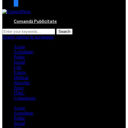
mail
Comandă Publicitate
Toggle sidebar & navigation
Acasa
Actualitate
Politic
Social
Life
Extern
Medical
Showbiz
Sport
IT&C
Comunicate
Acasa
Actualitate
Politic
Social