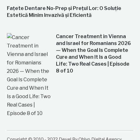
Fațete Dentare No-Prep și Prețul Lor: O Soluție
Estetică Minim Invazivă și Eficientă
Cancer Treatment in Vienna
and Israel for Romanians 2026
— When the Goal Is Complete
Cure and When It Is a Good
Life: Two Real Cases | Episode
8 of 10
Copyright © 2010 - 2022 Devel By Oblyo Digital Agency