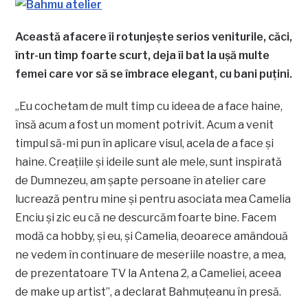
Această afacere îi rotunjeşte serios veniturile, căci,
într-un timp foarte scurt, deja îi bat la uşă multe
femei care vor să se îmbrace elegant, cu bani puţini.
„Eu cochetam de mult timp cu ideea de a face haine,
însă acum a fost un moment potrivit. Acum a venit
timpul să-mi pun în aplicare visul, acela de a face şi
haine. Creaţiile şi ideile sunt ale mele, sunt inspirată
de Dumnezeu, am şapte persoane în atelier care
lucrează pentru mine şi pentru asociata mea Camelia
Enciu şi zic eu că ne descurcăm foarte bine. Facem
modă ca hobby, şi eu, şi Camelia, deoarece amândouă
ne vedem în continuare de meseriile noastre, a mea,
de prezentatoare TV la Antena 2, a Cameliei, aceea
de make up artist”, a declarat Bahmuţeanu în presă.