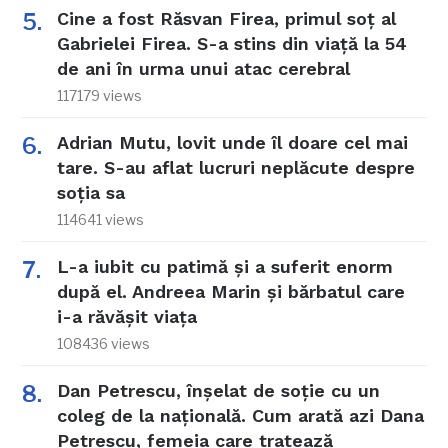
Cine a fost Răsvan Firea, primul soț al
Gabrielei Firea. S-a stins din viață la 54
de ani în urma unui atac cerebral
117179 views
Adrian Mutu, lovit unde îl doare cel mai
tare. S-au aflat lucruri neplăcute despre
soția sa
114641 views
L-a iubit cu patimă și a suferit enorm
după el. Andreea Marin și bărbatul care
i-a răvășit viața
108436 views
Dan Petrescu, înșelat de soție cu un
coleg de la națională. Cum arată azi Dana
Petrescu, femeia care tratează