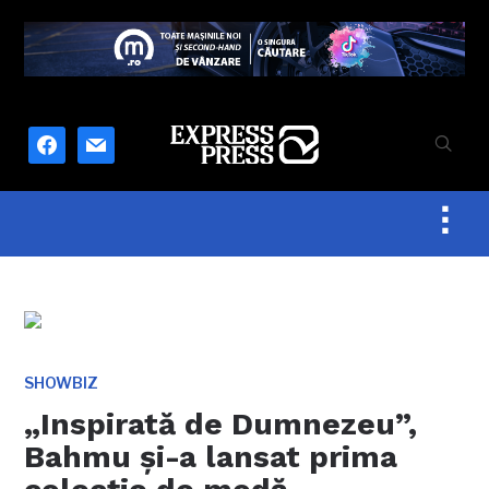
facebook
mail
Togg
sideb
&
navig
SHOWBIZ
„Inspirată de Dumnezeu”,
Bahmu şi-a lansat prima