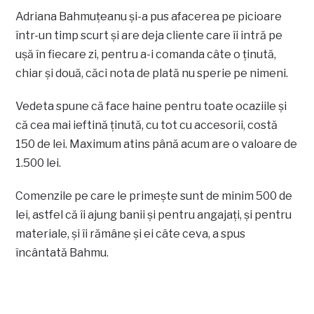
Adriana Bahmuţeanu şi-a pus afacerea pe picioare
într-un timp scurt şi are deja cliente care îi intră pe
uşă în fiecare zi, pentru a-i comanda câte o ţinută,
chiar şi două, căci nota de plată nu sperie pe nimeni.
Vedeta spune că face haine pentru toate ocaziile şi
că cea mai ieftină ţinută, cu tot cu accesorii, costă
150 de lei. Maximum atins până acum are o valoare de
1.500 lei.
Comenzile pe care le primeşte sunt de minim 500 de
lei, astfel că îi ajung banii şi pentru angajaţi, şi pentru
materiale, şi îi rămâne şi ei câte ceva, a spus
încântată Bahmu.