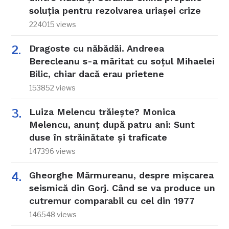
soluția pentru rezolvarea uriașei crize
224015 views
Dragoste cu năbădăi. Andreea
Berecleanu s-a măritat cu soțul Mihaelei
Bilic, chiar dacă erau prietene
153852 views
Luiza Melencu trăiește? Monica
Melencu, anunț după patru ani: Sunt
duse în străinătate și traficate
147396 views
Gheorghe Mărmureanu, despre mișcarea
seismică din Gorj. Când se va produce un
cutremur comparabil cu cel din 1977
146548 views