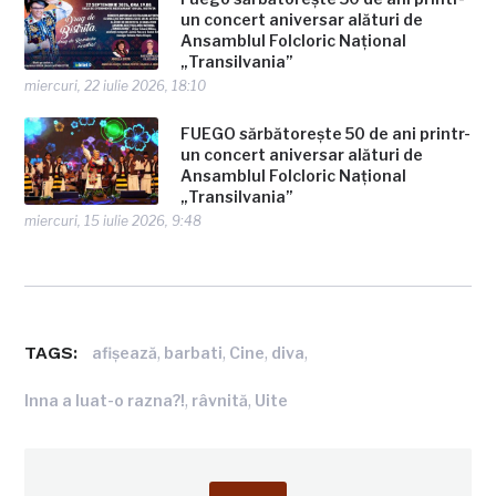
un concert aniversar alături de
Ansamblul Folcloric Național
„Transilvania”
miercuri, 22 iulie 2026, 18:10
FUEGO sărbătorește 50 de ani printr-
un concert aniversar alături de
Ansamblul Folcloric Național
„Transilvania”
miercuri, 15 iulie 2026, 9:48
TAGS:
,
,
,
,
afişează
barbati
Cine
diva
,
,
Inna a luat-o razna?!
râvnită
Uite