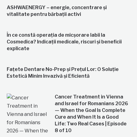
ASHWAENERGY – energie, concentrare și
vitalitate pentru bărbații activi
În ce constă operația de micșorare labii la
Cosmedica? Indicații medicale, riscuri și beneficii
explicate
Fațete Dentare No-Prep și Prețul Lor: O Soluție
Estetică Minim Invazivă și Eficientă
Cancer Treatment in Vienna
and Israel for Romanians 2026
— When the Goal Is Complete
Cure and When It Is a Good
Life: Two Real Cases | Episode
8 of 10