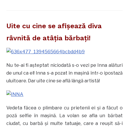
Uite cu cine se afişează diva
râvnită de atâţia bărbaţi!
Nu te-ai fi aşteptat niciodată s-o vezi pe Inna alături
de unul ca el! Inna s-a pozat în maşină într-o ipostază
uluitoare. Dar uite cine se află lângă artistă!
Vedeta făcea o plimbare cu prietenii ei şi a făcut o
poză selfie în maşină. La volan se afla un bărbat
ciudat, cu barbă şi multe tatuaje, care a reuşit să-i