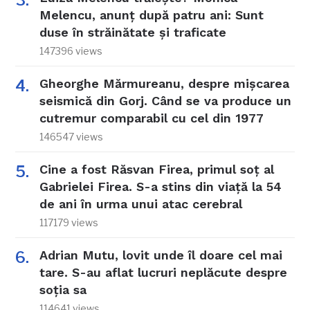
Melencu, anunț după patru ani: Sunt
duse în străinătate și traficate
147396 views
Gheorghe Mărmureanu, despre mișcarea
seismică din Gorj. Când se va produce un
cutremur comparabil cu cel din 1977
146547 views
Cine a fost Răsvan Firea, primul soț al
Gabrielei Firea. S-a stins din viață la 54
de ani în urma unui atac cerebral
117179 views
Adrian Mutu, lovit unde îl doare cel mai
tare. S-au aflat lucruri neplăcute despre
soția sa
114641 views