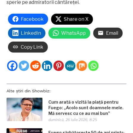
sperie pe admiratorii cântăreţei.
Facebook
Share on X
LinkedIn
WhatsApp
Email
Copy Link
Alte știri din Showbiz:
Cum arată o vizită la piață pentru
Fuego: „Acolo sunt doamnele mele.
Mă servesc cu ce au mai bun”
duminică, 26 iulie 2026, 8:25
Fuego sărbătorește 50 de ani printr-