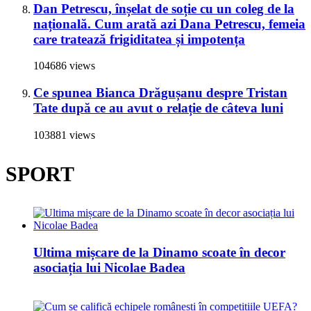
Dan Petrescu, înșelat de soție cu un coleg de la
națională. Cum arată azi Dana Petrescu, femeia
care tratează frigiditatea și impotența
104686 views
Ce spunea Bianca Drăgușanu despre Tristan
Tate după ce au avut o relație de câteva luni
103881 views
SPORT
Ultima mișcare de la Dinamo scoate în decor
asociația lui Nicolae Badea