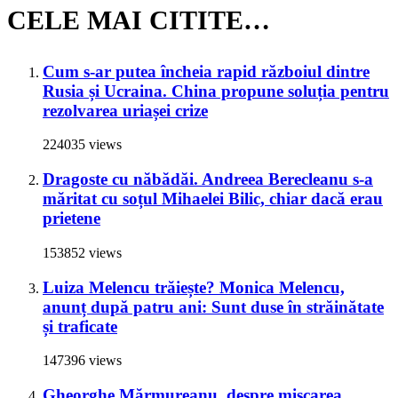
CELE MAI CITITE…
Cum s-ar putea încheia rapid războiul dintre
Rusia și Ucraina. China propune soluția pentru
rezolvarea uriașei crize
224035 views
Dragoste cu năbădăi. Andreea Berecleanu s-a
măritat cu soțul Mihaelei Bilic, chiar dacă erau
prietene
153852 views
Luiza Melencu trăiește? Monica Melencu,
anunț după patru ani: Sunt duse în străinătate
și traficate
147396 views
Gheorghe Mărmureanu, despre mișcarea