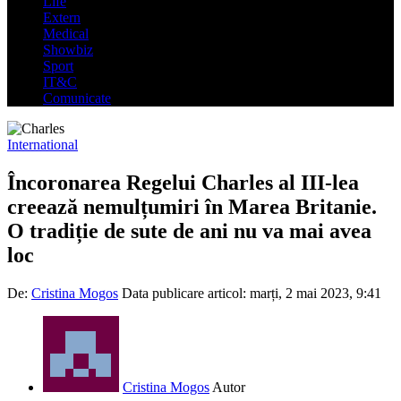
Life
Extern
Medical
Showbiz
Sport
IT&C
Comunicate
International
Încoronarea Regelui Charles al III-lea
creează nemulțumiri în Marea Britanie.
O tradiție de sute de ani nu va mai avea
loc
De:
Cristina Mogos
Data publicare articol:
marți, 2 mai 2023, 9:41
Cristina Mogos
Autor