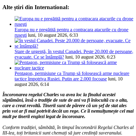
Alte știri din International:
Europa nu e pregătită pentru a contracara atacurile cu drone
ruseşti
luni, 10 august 2026, 6:33
Stare de urgență, în vestul Canadei. Peste 20.000 de persoane,
evacuate. Ce se întâmplă?
luni, 10 august 2026, 6:23
Pentagon, permisiune ca Trump să folosească arme nucleare
tactice împotriva Rusiei. Putin are 2.000 focoase
luni, 10
august 2026, 6:14
Încoronarea regelui Charles va avea loc la finalul acestei
săptămâni, însă o tradiție de sute de ani va fi înlocuită cu o alta,
care a creat revoltă. Tinerii sunt de părere că un șef de stat ales
prin vot ar fi mai potrivit decât un rege. Ce îi nemulțumește cel mai
mult pe tinerii englezi legat de încoronare.
Conform tradiției, sâmbătă, în timpul încoronării Regelui Charles al
III-lea, toți britanicii sunt chemați să jure credință suveranului.