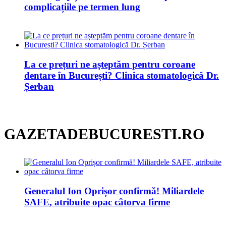
complicațiile pe termen lung
La ce prețuri ne așteptăm pentru coroane
dentare în București? Clinica stomatologică Dr.
Șerban
GAZETADEBUCURESTI.RO
Generalul Ion Oprișor confirmă! Miliardele
SAFE, atribuite opac câtorva firme