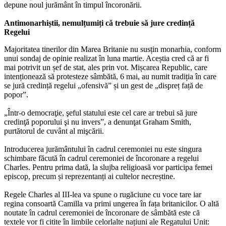
depune noul jurământ în timpul încoronării.
Antimonarhiștii, nemulțumiți că trebuie să jure credință
Regelui
Majoritatea tinerilor din Marea Britanie nu susțin monarhia, conform
unui sondaj de opinie realizat în luna martie. Aceștia cred că ar fi
mai potrivit un șef de stat, ales prin vot. Mișcarea Republic, care
intenționează să protesteze sâmbătă, 6 mai, au numit tradiția în care
se jură credință regelui „ofensivă” și un gest de „dispreț față de
popor”.
„Într-o democraţie, şeful statului este cel care ar trebui să jure
credinţă poporului şi nu invers”, a denunţat Graham Smith,
purtătorul de cuvânt al mişcării.
Introducerea jurământului în cadrul ceremoniei nu este singura
schimbare făcută în cadrul ceremoniei de încoronare a regelui
Charles. Pentru prima dată, la slujba religioasă vor participa femei
episcop, precum și reprezentanți ai cultelor necreștine.
Regele Charles al III-lea va spune o rugăciune cu voce tare iar
regina consoartă Camilla va primi ungerea în fața britanicilor. O altă
noutate în cadrul ceremoniei de încoronare de sâmbătă este că
textele vor fi citite în limbile celorlalte națiuni ale Regatului Unit: