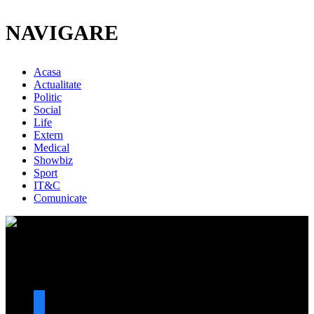
NAVIGARE
Acasa
Actualitate
Politic
Social
Life
Extern
Medical
Showbiz
Sport
IT&C
Comunicate
URMARESTE-NE
facebook