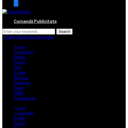
mail
Comandă Publicitate
Toggle sidebar & navigation
Acasa
Actualitate
Politic
Social
Life
Extern
Medical
Showbiz
Sport
IT&C
Comunicate
Acasa
Actualitate
Politic
Social