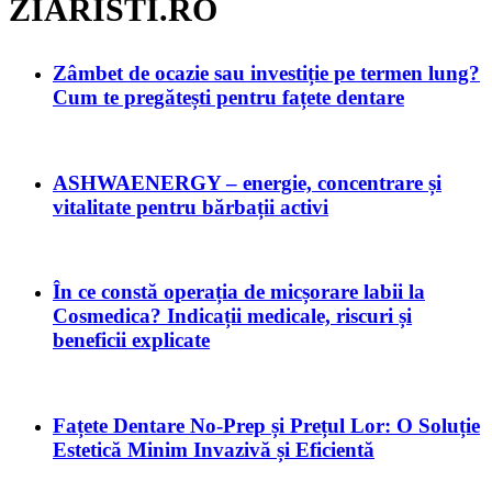
ZIARISTI.RO
Zâmbet de ocazie sau investiție pe termen lung?
Cum te pregătești pentru fațete dentare
ASHWAENERGY – energie, concentrare și
vitalitate pentru bărbații activi
În ce constă operația de micșorare labii la
Cosmedica? Indicații medicale, riscuri și
beneficii explicate
Fațete Dentare No-Prep și Prețul Lor: O Soluție
Estetică Minim Invazivă și Eficientă