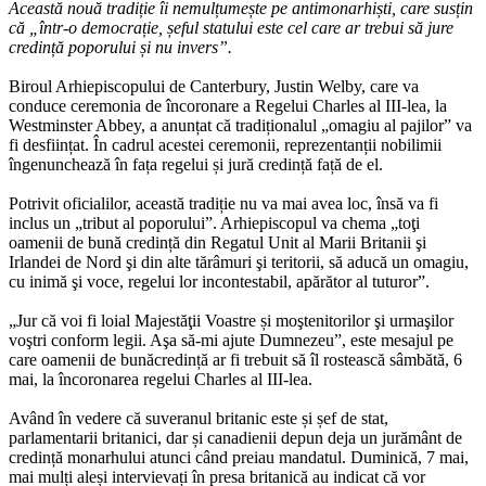
Această nouă tradiție îi nemulțumește pe antimonarhiști, care susțin
că „într-o democrație, șeful statului este cel care ar trebui să jure
credință poporului și nu invers”.
Biroul Arhiepiscopului de Canterbury, Justin Welby, care va
conduce ceremonia de încoronare a Regelui Charles al III-lea, la
Westminster Abbey, a anunțat că tradiționalul „omagiu al pajilor” va
fi desființat. În cadrul acestei ceremonii, reprezentanții nobilimii
îngenunchează în fața regelui și jură credință față de el.
Potrivit oficialilor, această tradiție nu va mai avea loc, însă va fi
inclus un „tribut al poporului”. Arhiepiscopul va chema „toţi
oamenii de bună credință din Regatul Unit al Marii Britanii şi
Irlandei de Nord şi din alte tărâmuri şi teritorii, să aducă un omagiu,
cu inimă şi voce, regelui lor incontestabil, apărător al tuturor”.
„Jur că voi fi loial Majestăţii Voastre și moştenitorilor şi urmaşilor
voştri conform legii. Aşa să-mi ajute Dumnezeu”, este mesajul pe
care oamenii de bunăcredință ar fi trebuit să îl rostească sâmbătă, 6
mai, la încoronarea regelui Charles al III-lea.
Având în vedere că suveranul britanic este și șef de stat,
parlamentarii britanici, dar și canadienii depun deja un jurământ de
credință monarhului atunci când preiau mandatul. Duminică, 7 mai,
mai mulți aleși intervievați în presa britanică au indicat că vor