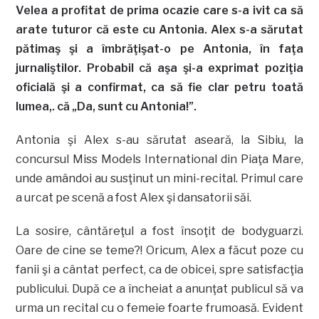
Velea a profitat de prima ocazie care s-a ivit ca să
arate tuturor că este cu Antonia. Alex s-a sărutat
pătimaş şi a îmbrăţişat-o pe Antonia, în faţa
jurnaliştilor. Probabil că aşa şi-a exprimat poziţia
oficială şi a confirmat, ca să fie clar petru toată
lumea,. că „Da, sunt cu Antonia!”.
Antonia şi Alex s-au sărutat aseară, la Sibiu, la
concursul Miss Models International din Piaţa Mare,
unde amândoi au susţinut un mini-recital. Primul care
a urcat pe scenă a fost Alex şi dansatorii săi.
La sosire, cântăreţul a fost însoţit de bodyguarzi.
Oare de cine se teme?! Oricum, Alex a făcut poze cu
fanii şi a cântat perfect, ca de obicei, spre satisfacţia
publicului. După ce a încheiat a anunţat publicul să va
urma un recital cu o femeie foarte frumoasă. Evident