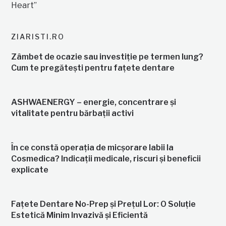
ZIARISTI.RO
Zâmbet de ocazie sau investiție pe termen lung?
Cum te pregătești pentru fațete dentare
ASHWAENERGY – energie, concentrare și
vitalitate pentru bărbații activi
În ce constă operația de micșorare labii la
Cosmedica? Indicații medicale, riscuri și beneficii
explicate
Fațete Dentare No-Prep și Prețul Lor: O Soluție
Estetică Minim Invazivă și Eficientă