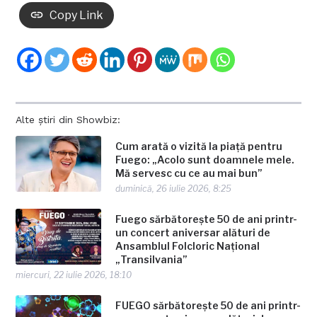
Copy Link
Alte știri din Showbiz:
Cum arată o vizită la piață pentru
Fuego: „Acolo sunt doamnele mele.
Mă servesc cu ce au mai bun”
duminică, 26 iulie 2026, 8:25
Fuego sărbătorește 50 de ani printr-
un concert aniversar alături de
Ansamblul Folcloric Național
„Transilvania”
miercuri, 22 iulie 2026, 18:10
FUEGO sărbătorește 50 de ani printr-