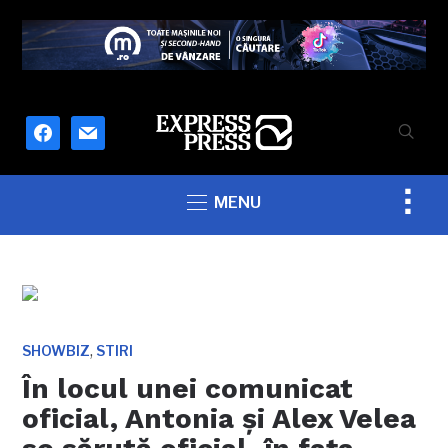
facebook
mail
Togg
MENU
sideb
&
navig
,
SHOWBIZ
STIRI
În locul unei comunicat
oficial, Antonia şi Alex Velea