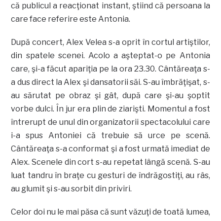
că publicul a reacţionat instant, ştiind că persoana la
care face referire este Antonia.
După concert, Alex Velea s-a oprit în cortul artiştilor,
din spatele scenei. Acolo a aşteptat-o pe Antonia
care, şi-a făcut apariţia pe la ora 23.30. Cântăreaţa s-
a dus direct la Alex şi dansatorii săi. S-au îmbrăţişat, s-
au sărutat pe obraz şi gât, după care şi-au şoptit
vorbe dulci. În jur era plin de ziarişti. Momentul a fost
întrerupt de unul din organizatorii spectacolului care
i-a spus Antoniei că trebuie să urce pe scenă.
Cântăreaţa s-a conformat şi a fost urmată imediat de
Alex. Scenele din cort s-au repetat lângă scenă. S-au
luat tandru în braţe cu gesturi de îndrăgostiţi, au râs,
au glumit şi s-au sorbit din priviri.
Celor doi nu le mai păsa că sunt văzuţi de toată lumea,