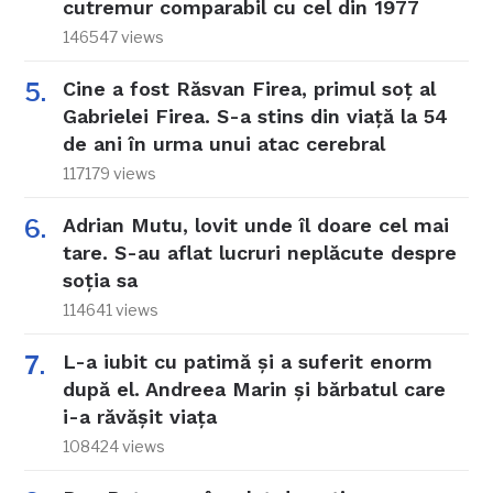
cutremur comparabil cu cel din 1977
146547 views
Cine a fost Răsvan Firea, primul soț al
Gabrielei Firea. S-a stins din viață la 54
de ani în urma unui atac cerebral
117179 views
Adrian Mutu, lovit unde îl doare cel mai
tare. S-au aflat lucruri neplăcute despre
soția sa
114641 views
L-a iubit cu patimă și a suferit enorm
după el. Andreea Marin și bărbatul care
i-a răvășit viața
108424 views