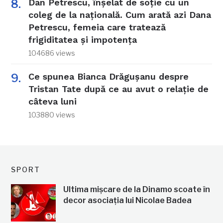
Dan Petrescu, înșelat de soție cu un
coleg de la națională. Cum arată azi Dana
Petrescu, femeia care tratează
frigiditatea și impotența
104686 views
Ce spunea Bianca Drăgușanu despre
Tristan Tate după ce au avut o relație de
câteva luni
103880 views
SPORT
Ultima mișcare de la Dinamo scoate în
decor asociația lui Nicolae Badea