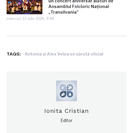
un concert aniversar alături de
Ansamblul Folcloric Național
„Transilvania”
miercuri, 15 iulie 2026, 9:48
TAGS:
Antonia şi Alex Velea se sărută oficial
Ionita Cristian
Editor