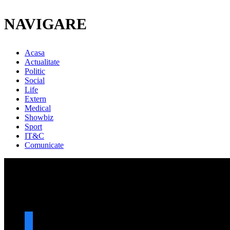
NAVIGARE
Acasa
Actualitate
Politic
Social
Life
Extern
Medical
Showbiz
Sport
IT&C
Comunicate
URMARESTE-NE
facebook