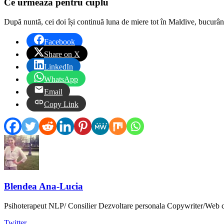
Ce urmează pentru cuplu
După nuntă, cei doi își continuă luna de miere tot în Maldive, bucurându-
Facebook
Share on X
LinkedIn
WhatsApp
Email
Copy Link
Blendea Ana-Lucia
Psihoterapeut NLP/ Consilier Dezvoltare personala Copywriter/Web 
Twitter