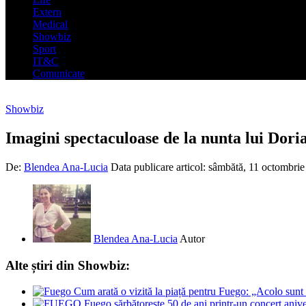
Extern
Medical
Showbiz
Sport
IT&C
Comunicate
Showbiz
Imagini spectaculoase de la nunta lui Dori
De:
Blendea Ana-Lucia
Data publicare articol:
sâmbătă, 11 octombrie
Blendea Ana-Lucia
Autor
Alte știri din Showbiz:
Cum arată o vizită la piață pentru Fuego: „Acolo sun
Fuego sărbătorește 50 de ani printr-un concert aniv