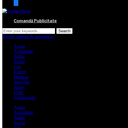
mail
Comandă Publicitate
Toggle sidebar & navigation
Acasa
Actualitate
Politic
Social
Life
Extern
Medical
Showbiz
Sport
IT&C
Comunicate
Acasa
Actualitate
Politic
Social
Life