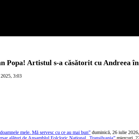
an Popa! Artistul s-a căsătorit cu Andreea î
 2025, 3:03
t doamnele mele. Mă servesc cu ce au mai bun”
duminică, 26 iulie 2026
ersar alături de Ansamblul Folcloric Național „Transilvania”
miercuri, 2