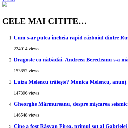
CELE MAI CITITE…
Cum s-ar putea încheia rapid războiul dintre Rus
224014 views
Dragoste cu năbădăi. Andreea Berecleanu s-a mări
153852 views
Luiza Melencu trăiește? Monica Melencu, anunț du
147396 views
Gheorghe Mărmureanu, despre mișcarea seismică
146548 views
Cine a fost Răsvan Firea, primul soț al Gabrielei 