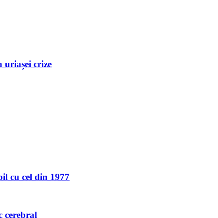
uriașei crize
l cu cel din 1977
c cerebral