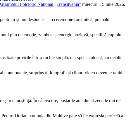
 Ansamblul Folcloric Național „Transilvania”
miercuri, 15 iulie 2026,
, pentru a-și uni destinele — o ceremonie romantică, pe malul
 unul plin de emoție, zâmbete și energie pozitivă, specifică cuplului.
as toate privirile într-o rochie simplă, dar spectaculoasă, cu detalii
i emoționante, surprins în fotografii și clipuri video devenite rapid
 și recunoștință. În câteva ore, postările au adunat zeci de mii de
. Pentru Dorian, cununia din Maldive pare să fie expresia perfectă a