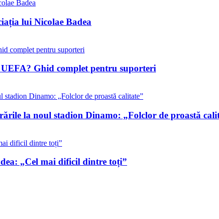
iația lui Nicolae Badea
ile UEFA? Ghid complet pentru suporteri
rările la noul stadion Dinamo: „Folclor de proastă cali
ea: „Cel mai dificil dintre toți”