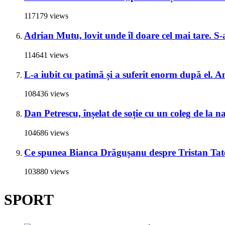
117179 views
Adrian Mutu, lovit unde îl doare cel mai tare. S-a
114641 views
L-a iubit cu patimă și a suferit enorm după el. A
108436 views
Dan Petrescu, înșelat de soție cu un coleg de la 
104686 views
Ce spunea Bianca Drăgușanu despre Tristan Tate 
103880 views
SPORT