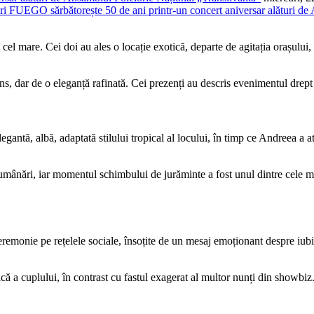
FUEGO sărbătorește 50 de ani printr-un concert aniversar alături de
cel mare. Cei doi au ales o locație exotică, departe de agitația orașului
ns, dar de o eleganță rafinată. Cei prezenți au descris evenimentul drept
gantă, albă, adaptată stilului tropical al locului, în timp ce Andreea a atr
lumânări, iar momentul schimbului de jurăminte a fost unul dintre cele ma
monie pe rețelele sociale, însoțite de un mesaj emoționant despre iubire
că a cuplului, în contrast cu fastul exagerat al multor nunți din showbiz