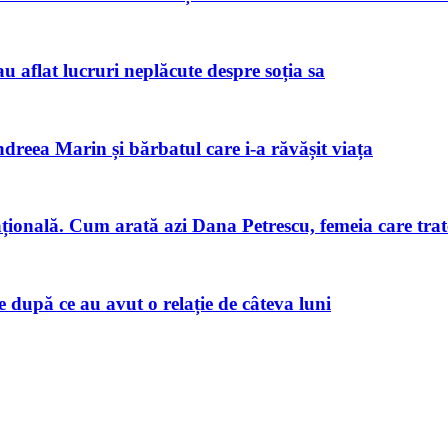
u aflat lucruri neplăcute despre soția sa
ndreea Marin și bărbatul care i-a răvășit viața
națională. Cum arată azi Dana Petrescu, femeia care trat
după ce au avut o relație de câteva luni