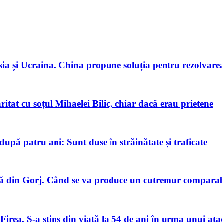
ia și Ucraina. China propune soluția pentru rezolvarea 
tat cu soțul Mihaelei Bilic, chiar dacă erau prietene
pă patru ani: Sunt duse în străinătate și traficate
 din Gorj. Când se va produce un cutremur comparabi
Firea. S-a stins din viață la 54 de ani în urma unui ata