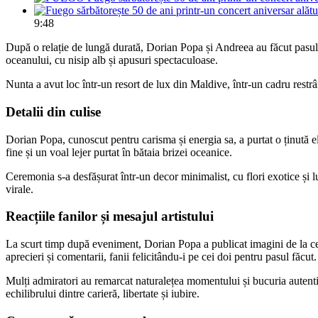
9:48
După o relație de lungă durată, Dorian Popa și Andreea au făcut pasul 
oceanului, cu nisip alb și apusuri spectaculoase.
Nunta a avut loc într-un resort de lux din Maldive, într-un cadru restrâ
Detalii din culise
Dorian Popa, cunoscut pentru carisma și energia sa, a purtat o ținută ele
fine și un voal lejer purtat în bătaia brizei oceanice.
Ceremonia s-a desfășurat într-un decor minimalist, cu flori exotice și 
virale.
Reacțiile fanilor și mesajul artistului
La scurt timp după eveniment, Dorian Popa a publicat imagini de la cere
aprecieri și comentarii, fanii felicitându-i pe cei doi pentru pasul făcut.
Mulți admiratori au remarcat naturalețea momentului și bucuria autenti
echilibrului dintre carieră, libertate și iubire.