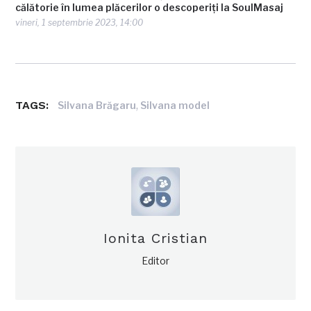
călătorie în lumea plăcerilor o descoperiți la SoulMasaj
vineri, 1 septembrie 2023, 14:00
TAGS:
,
Silvana Brăgaru
Silvana model
Ionita Cristian
Editor