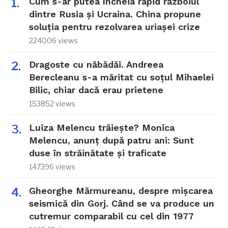
Cum s-ar putea încheia rapid războiul
dintre Rusia și Ucraina. China propune
soluția pentru rezolvarea uriașei crize
224006 views
Dragoste cu năbădăi. Andreea
Berecleanu s-a măritat cu soțul Mihaelei
Bilic, chiar dacă erau prietene
153852 views
Luiza Melencu trăiește? Monica
Melencu, anunț după patru ani: Sunt
duse în străinătate și traficate
147396 views
Gheorghe Mărmureanu, despre mișcarea
seismică din Gorj. Când se va produce un
cutremur comparabil cu cel din 1977