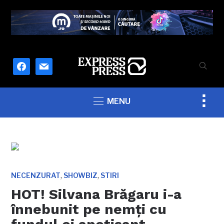
facebook
mail
Togg
MENU
sideb
&
navig
,
,
NECENZURAT
SHOWBIZ
STIRI
HOT! Silvana Brăgaru i-a
înnebunit pe nemţi cu