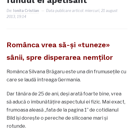
fundul ei apetisant
De:
Ionita Cristian
Data publicare articol:
miercuri, 21 august
2013, 19:14
Românca vrea să-şi «tuneze»
sânii, spre disperarea nemţilor
Românca Silvana Brăgaru este una din frumuseţile cu
care se laudă întreaga Germania.
Dar tânăra de 25 de ani, deşi arată foarte bine, vrea
să aducă o îmbunătăţire aspectului ei fizic. Mai exact,
frumoasa aleasă „fata de la pagina 1” de cotidianul
Bild îşi doreşte o pereche de silicoane mari şi
rotunde.