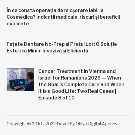
În ce constă operația de micșorare labii la
Cosmedica? Indicații medicale, riscuri și beneficii
explicate
Fațete Dentare No-Prep și Prețul Lor: O Soluție
Estetică Minim Invazivă și Eficientă
Cancer Treatment in Vienna and
Israel for Romanians 2026 — When
the Goal Is Complete Cure and When
It Is a Good Life: Two Real Cases |
Episode 8 of 10
Copyright © 2010 - 2022 Devel By Oblyo Digital Agency