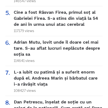
146547 views
Cine a fost Răsvan Firea, primul soț al
Gabrielei Firea. S-a stins din viață la 54
de ani în urma unui atac cerebral
117179 views
Adrian Mutu, lovit unde îl doare cel mai
tare. S-au aflat lucruri neplăcute despre
soția sa
114641 views
L-a iubit cu patimă și a suferit enorm
după el. Andreea Marin și bărbatul care
i-a răvășit viața
108427 views
Dan Petrescu, înșelat de soție cu un
coleg de la națională. Cum arată azi Dana