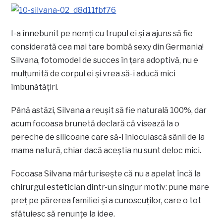
I-a înnebunit pe nemţi cu trupul ei şi a ajuns să fie
considerată cea mai tare bombă sexy din Germania!
Silvana, fotomodel de succes în ţara adoptivă, nu e
mulţumită de corpul ei şi vrea să-i aducă mici
îmbunătăţiri.
Până astăzi, Silvana a reuşit să fie naturală 100%, dar
acum focoasa brunetă declară că visează la o
pereche de silicoane care să-i înlocuiască sânii de la
mama natură, chiar dacă aceştia nu sunt deloc mici.
Focoasa Silvana mărturiseşte că nu a apelat încă la
chirurgul estetician dintr-un singur motiv: pune mare
preţ pe părerea familiei şi a cunoscuţilor, care o tot
sfătuiesc să renunţe la idee.