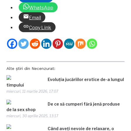
WhatsApp
Email
Copy Link
Alte știri din Necenzurat:
Evoluția jucăriilor erotice de-a lungul
timpului
miercuri, 11 martie 2026, 17:07
De ce să cumperi fără jenă produse
de la sex shop
miercuri, 30 aprilie 2025, 13:17
Când aveți nevoie de relaxare, o