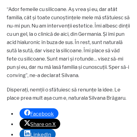
“Ador femeile cu silicoane. Aş vrea şi eu, dar atât
familia, cât şi toate cunoştinţele mele mă sfătuiesc să
nu-mi pun. Nu am intervenţii estetice. Îmi albesc dinţii
cu un gel, la o clinică de aici, din Germania. Şi îmi pun
acid hialuronic în buza de sus. În rest, sunt naturală
sută la sută, dar visez la silicoane. Îmi place să văd
fete cu silicoane. Sunt mari şi rotunde… visez să-mi
pun şi eu, dar nu mă lasă familia şi cunoscuţii. Sper să-i
conving”, ne-a declarat Silvana.
Disperaţi, nemţii o sfătuiesc să renunţe la idee. Le
place prea mult aşa cum e, naturala Silvana Brăgaru.
Facebook
Share on X
LinkedIn