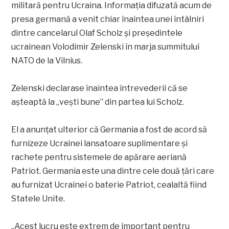
militară pentru Ucraina. Informația difuzată acum de
presa germană a venit chiar înaintea unei întâlniri
dintre cancelarul Olaf Scholz și președintele
ucrainean Volodimir Zelenski în marja summitului
NATO de la Vilnius.
Zelenski declarase înaintea întrevederii că se
așteaptă la „vești bune” din partea lui Scholz.
El a anunțat ulterior că Germania a fost de acord să
furnizeze Ucrainei lansatoare suplimentare și
rachete pentru sistemele de apărare aeriană
Patriot. Germania este una dintre cele două țări care
au furnizat Ucrainei o baterie Patriot, cealaltă fiind
Statele Unite.
„Acest lucru este extrem de important pentru