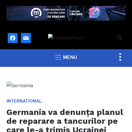
facebook
mail
Togg
MENU
sideb
&
navig
INTERNATIONAL
Germania va denunța planul
de reparare a tancurilor pe
care le-a trimis Ucrainei