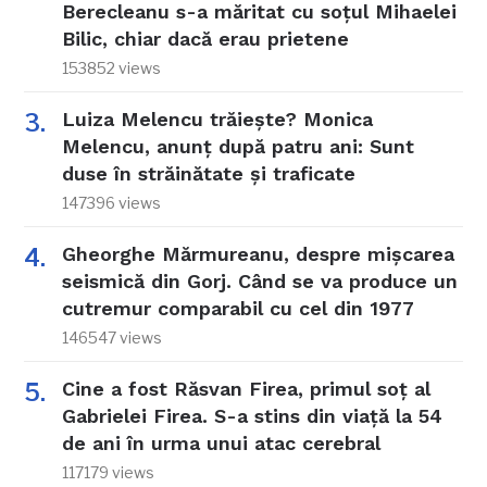
Berecleanu s-a măritat cu soțul Mihaelei
Bilic, chiar dacă erau prietene
153852 views
Luiza Melencu trăiește? Monica
Melencu, anunț după patru ani: Sunt
duse în străinătate și traficate
147396 views
Gheorghe Mărmureanu, despre mișcarea
seismică din Gorj. Când se va produce un
cutremur comparabil cu cel din 1977
146547 views
Cine a fost Răsvan Firea, primul soț al
Gabrielei Firea. S-a stins din viață la 54
de ani în urma unui atac cerebral
117179 views