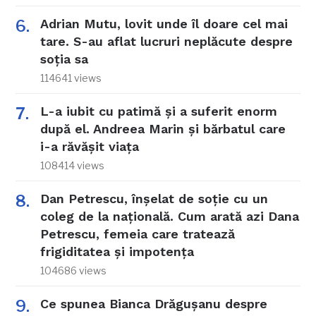
Adrian Mutu, lovit unde îl doare cel mai
tare. S-au aflat lucruri neplăcute despre
soția sa
114641 views
L-a iubit cu patimă și a suferit enorm
după el. Andreea Marin și bărbatul care
i-a răvășit viața
108414 views
Dan Petrescu, înșelat de soție cu un
coleg de la națională. Cum arată azi Dana
Petrescu, femeia care tratează
frigiditatea și impotența
104686 views
Ce spunea Bianca Drăgușanu despre