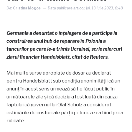
De:
Cristina Mogos
Data publicare articol:
joi, 13 iulie 2023, 8:48
Germania a denunțat o înțelegere de a participa la
construirea unui hub de reparare în Polonia a
tancurilor pe care le-a trimis Ucrainei, scrie miercuri
ziarul financiar Handelsblatt, citat de Reuters.
Mai multe surse apropiate de dosar au declarat
pentru Handelsblatt sub condiția anonimității că un
anunț în acest sens urmează să fie făcut public în
următoarele zile și că decizia a fost luată din cauza
faptului că guvernul lui Olaf Scholz a considerat
estimările de costuri ale părții poloneze ca fiind prea
ridicate.