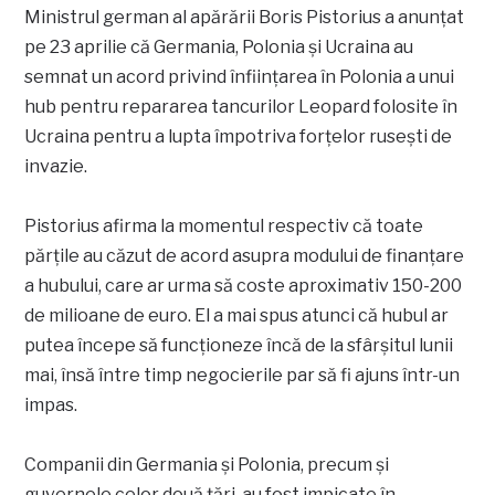
Ministrul german al apărării Boris Pistorius a anunțat
pe 23 aprilie că Germania, Polonia și Ucraina au
semnat un acord privind înființarea în Polonia a unui
hub pentru repararea tancurilor Leopard folosite în
Ucraina pentru a lupta împotriva forțelor rusești de
invazie.
Pistorius afirma la momentul respectiv că toate
părțile au căzut de acord asupra modului de finanțare
a hubului, care ar urma să coste aproximativ 150-200
de milioane de euro. El a mai spus atunci că hubul ar
putea începe să funcționeze încă de la sfârșitul lunii
mai, însă între timp negocierile par să fi ajuns într-un
impas.
Companii din Germania și Polonia, precum și
guvernele celor două țări, au fost impicate în