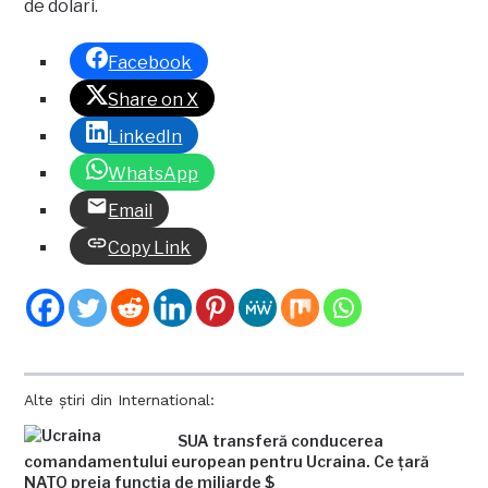
de dolari.
Facebook
Share on X
LinkedIn
WhatsApp
Email
Copy Link
Alte știri din International:
SUA transferă conducerea
comandamentului european pentru Ucraina. Ce țară
NATO preia funcția de miliarde $