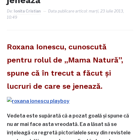
jenează
De:
Ionita Cristian
Data publicare articol:
marți, 23 iulie 2013,
10:49
Roxana Ionescu, cunoscută
pentru rolul de „Mama Natură”,
spune că în trecut a făcut şi
lucruri de care se jenează.
Vedeta este supărată că a pozat goală şi spune că
nu ar mai face asta vreodată. Ea a lăsat să se
înțeleagă ca regretă pictorialele sexy din revistele