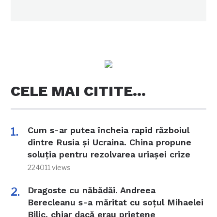
CELE MAI CITITE…
Cum s-ar putea încheia rapid războiul
dintre Rusia și Ucraina. China propune
soluția pentru rezolvarea uriașei crize
224011 views
Dragoste cu năbădăi. Andreea
Berecleanu s-a măritat cu soțul Mihaelei
Bilic, chiar dacă erau prietene