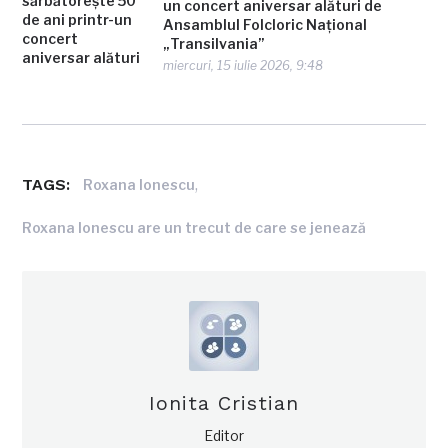
un concert aniversar alături de
Ansamblul Folcloric Național
„Transilvania”
miercuri, 15 iulie 2026, 9:48
TAGS:
,
Roxana Ionescu
Roxana Ionescu are un trecut de care se jenează
Ionita Cristian
Editor