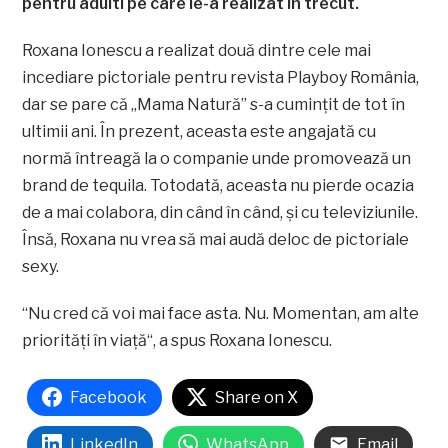
pentru adulti pe care le-a realizat în trecut.
Roxana Ionescu a realizat două dintre cele mai
incediare pictoriale pentru revista Playboy România,
dar se pare că „Mama Natură” s-a cumințit de tot în
ultimii ani. În prezent, aceasta este angajată cu
normă întreagă la o companie unde promovează un
brand de tequila. Totodată, aceasta nu pierde ocazia
de a mai colabora, din când în când, şi cu televiziunile.
Însă, Roxana nu vrea să mai audă deloc de pictoriale
sexy.
“Nu cred că voi mai face asta. Nu. Momentan, am alte
priorități în viață“, a spus Roxana Ionescu.
Facebook
Share on X
LinkedIn
WhatsApp
Email