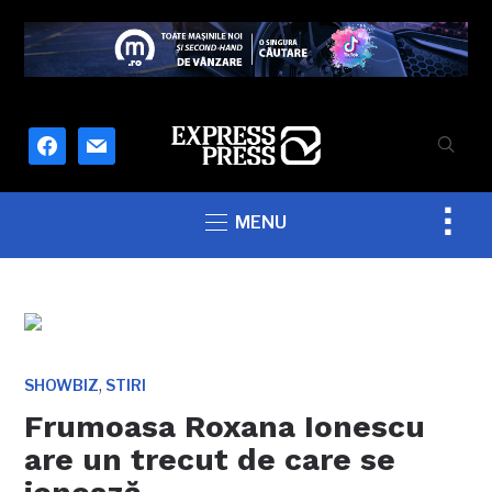
facebook
mail
Togg
MENU
sideb
&
navig
,
SHOWBIZ
STIRI
Frumoasa Roxana Ionescu
are un trecut de care se