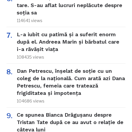
tare. S-au aflat lucruri neplăcute despre
soția sa
114641 views
L-a iubit cu patimă și a suferit enorm
după el. Andreea Marin și bărbatul care
i-a răvășit viața
108435 views
Dan Petrescu, înșelat de soție cu un
coleg de la națională. Cum arată azi Dana
Petrescu, femeia care tratează
frigiditatea și impotența
104686 views
Ce spunea Bianca Drăgușanu despre
Tristan Tate după ce au avut o relație de
câteva luni