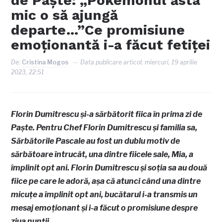
de Paște: „Pokemonul ăsta
mic o să ajungă
departe…”Ce promisiune
emoționantă i-a făcut fetiței
De:
Cristina Mogos
Data publicare articol:
miercuri, 19 aprilie
2023, 22:51
Florin Dumitrescu și-a sărbătorit fiica în prima zi de
Paște. Pentru Chef Florin Dumitrescu și familia sa,
Sărbătorile Pascale au fost un dublu motiv de
sărbătoare întrucât, una dintre fiicele sale, Mia, a
împlinit opt ani. Florin Dumitrescu și soția sa au două
fiice pe care le adoră, așa că atunci când una dintre
micuțe a împlinit opt ani, bucătarul i-a transmis un
mesaj emoționant și i-a făcut o promisiune despre
ziua nunții.