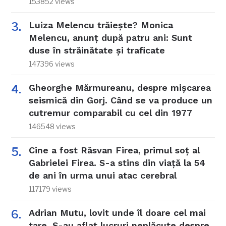
153852 views
Luiza Melencu trăiește? Monica
Melencu, anunț după patru ani: Sunt
duse în străinătate și traficate
147396 views
Gheorghe Mărmureanu, despre mișcarea
seismică din Gorj. Când se va produce un
cutremur comparabil cu cel din 1977
146548 views
Cine a fost Răsvan Firea, primul soț al
Gabrielei Firea. S-a stins din viață la 54
de ani în urma unui atac cerebral
117179 views
Adrian Mutu, lovit unde îl doare cel mai
tare. S-au aflat lucruri neplăcute despre