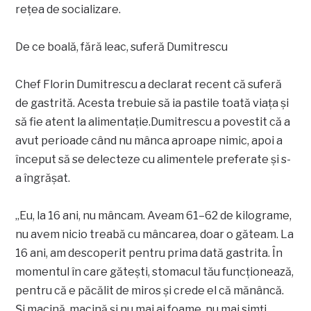
rețea de socializare.
De ce boală, fără leac, suferă Dumitrescu
Chef Florin Dumitrescu a declarat recent că suferă
de gastrită. Acesta trebuie să ia pastile toată viața și
să fie atent la alimentație.Dumitrescu a povestit că a
avut perioade când nu mânca aproape nimic, apoi a
început să se delecteze cu alimentele preferate și s-
a îngrășat.
„Eu, la 16 ani, nu mâncam. Aveam 61–62 de kilograme,
nu avem nicio treabă cu mâncarea, doar o găteam. La
16 ani, am descoperit pentru prima dată gastrita. În
momentul în care gătești, stomacul tău funcționează,
pentru că e păcălit de miros și crede el că mănâncă.
Și macină, macină și nu mai ai foame, nu mai simți