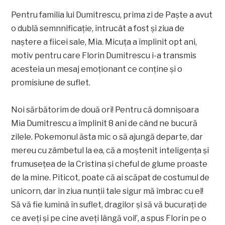
Pentru familia lui Dumitrescu, prima zi de Paște a avut
o dublă semnnificație, întrucât a fost și ziua de
naștere a fiicei sale, Mia. Micuța a împlinit opt ani,
motiv pentru care Florin Dumitrescu i-a transmis
acesteia un mesaj emoționant ce conține și o
promisiune de suflet.
Noi sărbătorim de două ori! Pentru că domniṣoara
Mia Dumitrescu a împlinit 8 ani de când ne bucură
zilele. Pokemonul ăsta mic o să ajungă departe, dar
mereu cu zâmbetul la ea, că a moştenit inteligența ṣi
frumusețea de la Cristina ṣi cheful de glume proaste
de la mine. Piticot, poate că ai scăpat de costumul de
unicorn, dar în ziua nunții tale sigur mă îmbrac cu el!
Să vă fie lumină în suflet, dragilor şi să vă bucurați de
ce aveți ṣi pe cine aveți lângă voi!’, a spus Florin pe o