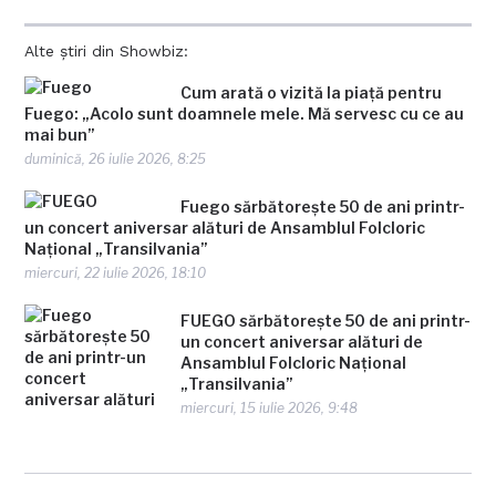
Alte știri din Showbiz:
Cum arată o vizită la piață pentru
Fuego: „Acolo sunt doamnele mele. Mă servesc cu ce au
mai bun”
duminică, 26 iulie 2026, 8:25
Fuego sărbătorește 50 de ani printr-
un concert aniversar alături de Ansamblul Folcloric
Național „Transilvania”
miercuri, 22 iulie 2026, 18:10
FUEGO sărbătorește 50 de ani printr-
un concert aniversar alături de
Ansamblul Folcloric Național
„Transilvania”
miercuri, 15 iulie 2026, 9:48