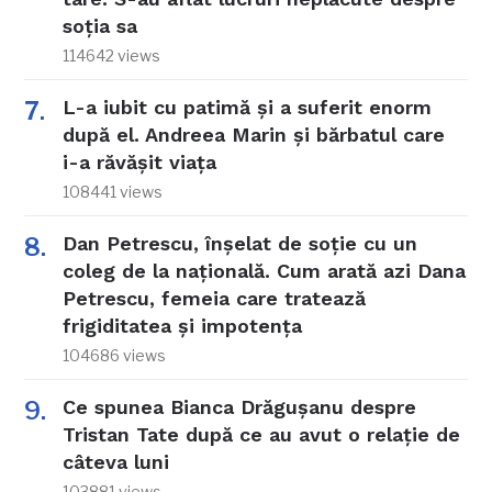
soția sa
114642 views
L-a iubit cu patimă și a suferit enorm
după el. Andreea Marin și bărbatul care
i-a răvășit viața
108441 views
Dan Petrescu, înșelat de soție cu un
coleg de la națională. Cum arată azi Dana
Petrescu, femeia care tratează
frigiditatea și impotența
104686 views
Ce spunea Bianca Drăgușanu despre
Tristan Tate după ce au avut o relație de
câteva luni
103881 views