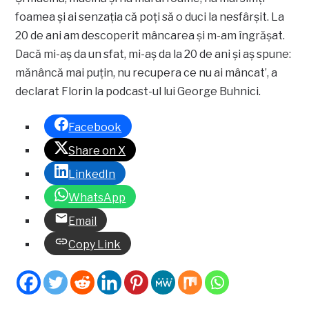
foamea și ai senzația că poți să o duci la nesfârșit. La
20 de ani am descoperit mâncarea și m-am îngrășat.
Dacă mi-aș da un sfat, mi-aș da la 20 de ani și aș spune:
mănâncă mai puțin, nu recupera ce nu ai mâncat’, a
declarat Florin la podcast-ul lui George Buhnici.
Facebook
Share on X
LinkedIn
WhatsApp
Email
Copy Link