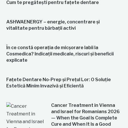
Cum te pregătești pentru fațete dentare
ASHWAENERGY – energie, concentrare și
vitalitate pentru bărbații activi
În ce constă operația de micșorare labii la
Cosmedica? Indicații medicale, riscuri și beneficii
explicate
Fațete Dentare No-Prep și Prețul Lor: O Soluție
Estetică Minim Invazivă și Eficientă
Cancer Treatment in Vienna
and Israel for Romanians 2026
— When the Goal Is Complete
Cure and When It Is a Good