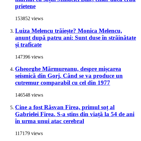
prietene
153852 views
Luiza Melencu trăiește? Monica Melencu,
anunț după patru ani: Sunt duse în străinătate
și traficate
147396 views
Gheorghe Mărmureanu, despre mișcarea
seismică din Gorj. Când se va produce un
cutremur comparabil cu cel din 1977
146548 views
Cine a fost Răsvan Firea, primul soț al
Gabrielei Firea. S-a stins din viață la 54 de ani
în urma unui atac cerebral
117179 views