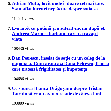
Adrian Mutu, lovit unde îl doare cel mai tare.
S-au aflat lucruri neplăcute despre soția sa
114641 views
L-a iubit cu patimă și a suferit enorm după el.
Andreea Marin și bărbatul care i-a răvășit
viața
108436 views
Dan Petrescu, înșelat de soție cu un coleg de la
națională. Cum arată azi Dana Petrescu, femeia
care tratează frigiditatea și impotența
104686 views
Ce spunea Bianca Drăgușanu despre Tristan
Tate după ce au avut o relație de câteva luni
103880 views