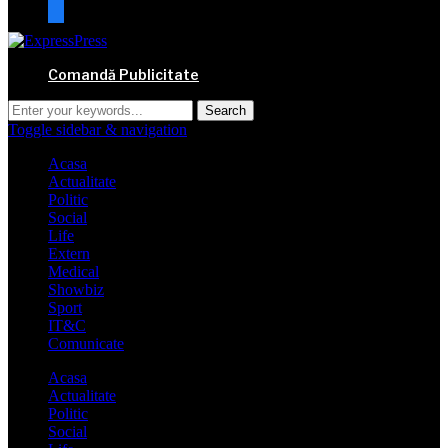
mail
Comandă Publicitate
Toggle sidebar & navigation
Acasa
Actualitate
Politic
Social
Life
Extern
Medical
Showbiz
Sport
IT&C
Comunicate
Acasa
Actualitate
Politic
Social