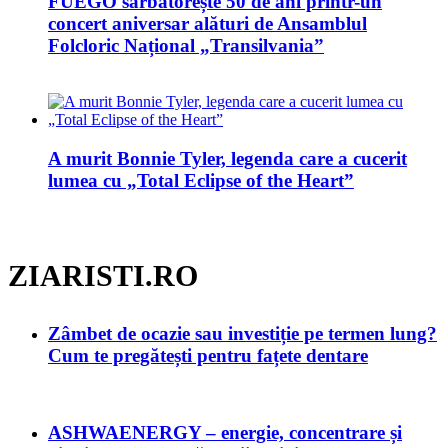
FUEGO sărbătorește 50 de ani printr-un
concert aniversar alături de Ansamblul
Folcloric Național „Transilvania”
A murit Bonnie Tyler, legenda care a cucerit
lumea cu „Total Eclipse of the Heart”
ZIARISTI.RO
Zâmbet de ocazie sau investiție pe termen lung?
Cum te pregătești pentru fațete dentare
ASHWAENERGY – energie, concentrare și