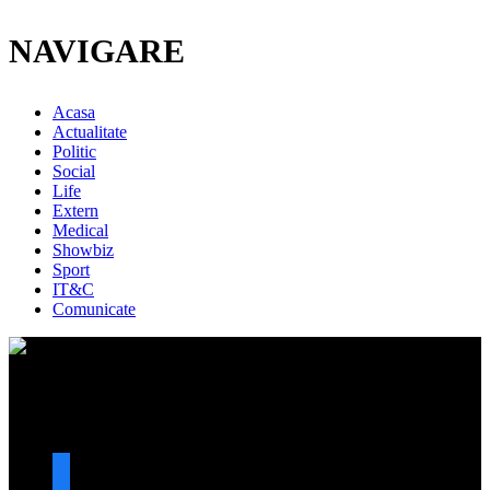
NAVIGARE
Acasa
Actualitate
Politic
Social
Life
Extern
Medical
Showbiz
Sport
IT&C
Comunicate
URMARESTE-NE
facebook