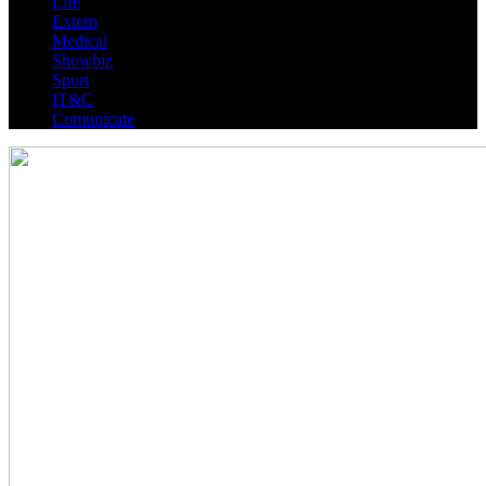
Life
Extern
Medical
Showbiz
Sport
IT&C
Comunicate