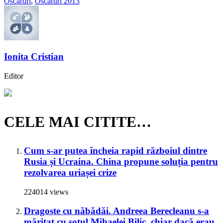
Oscaruri
,
Oscaruri 2013
Ionita Cristian
Editor
CELE MAI CITITE…
Cum s-ar putea încheia rapid războiul dintre
Rusia și Ucraina. China propune soluția pentru
rezolvarea uriașei crize
224014 views
Dragoste cu năbădăi. Andreea Berecleanu s-a
măritat cu soțul Mihaelei Bilic, chiar dacă erau