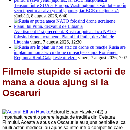
Tensiuni între SUA și Europa. Washingtonul a vândut euro în
secret pentru a salva yenul japonez, iar BCE reacționează
sâmbătă, 8 august 2026, 6:40
Avertisment fără precedent. Rusia ar putea ataca NATO
folosind drone ucrainene. Planul lui Putin, dezvăluit de
Lituania
vineri, 7 august 2026, 12:30
Rusia are
în plan un nou atac cu drone cu reacție asupra României.
Regiunea Reni-Galați este în vizor
vineri, 7 august 2026, 7:07
Filmele stupide si actorii de
mana a doua ajung si la
Oscaruri
Actorul Ethan Hawke (42) a
impartasit recent o parere legata de traditia din Cetatea
Filmului. Acesta a spus ca Oscarurile au ajuns penibile si ca
multi actori mediocri au ajuns sa intre intr-o competitie care