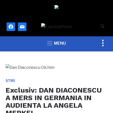
facebook
mail
Togg
MENU
sideb
&
navig
STIRI
Exclusiv: DAN DIACONESCU
A MERS IN GERMANIA IN
AUDIENTA LA ANGELA
MERKEL