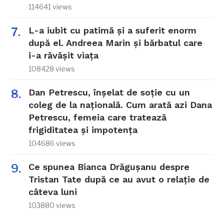
114641 views
L-a iubit cu patimă și a suferit enorm
după el. Andreea Marin și bărbatul care
i-a răvășit viața
108428 views
Dan Petrescu, înșelat de soție cu un
coleg de la națională. Cum arată azi Dana
Petrescu, femeia care tratează
frigiditatea și impotența
104686 views
Ce spunea Bianca Drăgușanu despre
Tristan Tate după ce au avut o relație de
câteva luni
103880 views