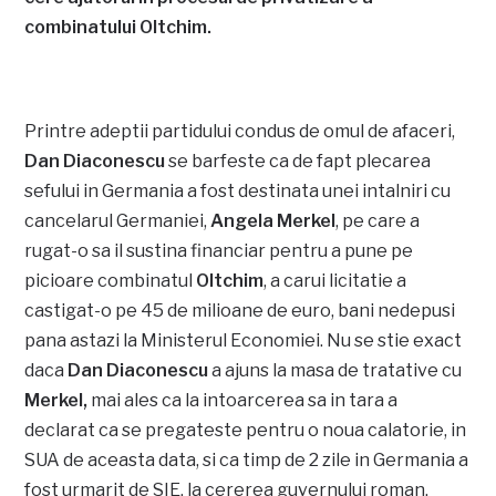
combinatului Oltchim.
Printre adeptii partidului condus de omul de afaceri,
Dan Diaconescu
se barfeste ca de fapt plecarea
sefului in Germania a fost destinata unei intalniri cu
cancelarul Germaniei,
Angela Merkel
, pe care a
rugat-o sa il sustina financiar pentru a pune pe
picioare combinatul
Oltchim
, a carui licitatie a
castigat-o pe 45 de milioane de euro, bani nedepusi
pana astazi la Ministerul Economiei. Nu se stie exact
daca
Dan Diaconescu
a ajuns la masa de tratative cu
Merkel,
mai ales ca la intoarcerea sa in tara a
declarat ca se pregateste pentru o noua calatorie, in
SUA de aceasta data, si ca timp de 2 zile in Germania a
fost urmarit de SIE, la cererea guvernului roman.