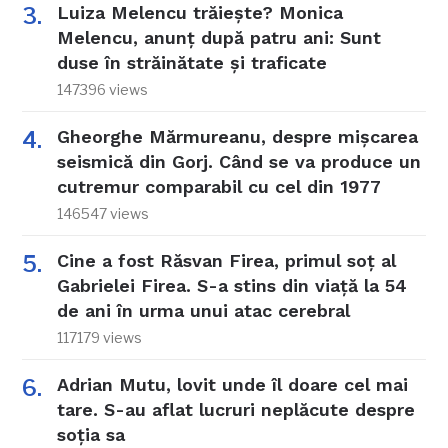
Luiza Melencu trăiește? Monica
Melencu, anunț după patru ani: Sunt
duse în străinătate și traficate
147396 views
Gheorghe Mărmureanu, despre mișcarea
seismică din Gorj. Când se va produce un
cutremur comparabil cu cel din 1977
146547 views
Cine a fost Răsvan Firea, primul soț al
Gabrielei Firea. S-a stins din viață la 54
de ani în urma unui atac cerebral
117179 views
Adrian Mutu, lovit unde îl doare cel mai
tare. S-au aflat lucruri neplăcute despre
soția sa