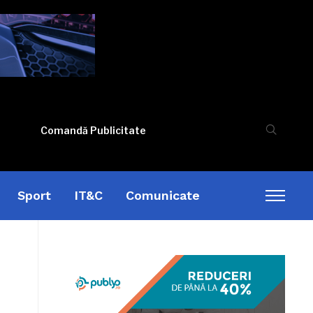
Comandă Publicitate
Sport
IT&C
Comunicate
Toggl
sideb
&
naviga