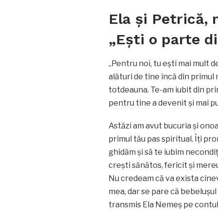
Ela și Petrică, 
„Ești o parte d
„Pentru noi, tu ești mai mult d
alături de tine încă din primul
totdeauna. Te-am iubit din pr
pentru tine a devenit și mai p
Astăzi am avut bucuria și onoare
primul tău pas spiritual. Îți p
ghidăm și să te iubim necondiț
crești sănătos, fericit și mere
Nu credeam că va exista cineva
mea, dar se pare că bebelușul 
transmis Ela Nemeș pe contul