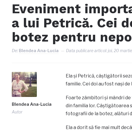
Eveniment importan
a lui Petrică. Cei 
botez pentru nepoț
De:
Blendea Ana-Lucia
Data publicare articol:
joi, 20 mart
Ela și Petrică, câștigătorii s
familie. Cei doi au fost nași de
Foarte zâmbitori și mândri de f
Blendea Ana-Lucia
din familia lor. Câștigătoarea
Autor
fotografii de la botez, alătur
Ela a dorit să fie mai mult decâ