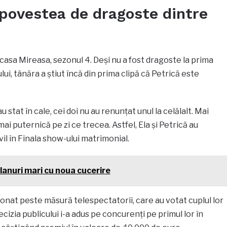
povestea de dragoste dintre
n casa Mireasa, sezonul 4. Deși nu a fost dragoste la prima
i, tânăra a știut încă din prima clipă că Petrică este
 stat în cale, cei doi nu au renunțat unul la celălalt. Mai
ai puternică pe zi ce trecea. Astfel, Ela și Petrică au
il în Finala show-ului matrimonial.
lanuri mari cu noua cucerire
onat peste măsură telespectatorii, care au votat cuplul lor
cizia publicului i-a adus pe concurenți pe primul lor în