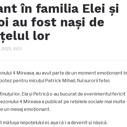
t în familia Elei și
doi au fost nași de
elul lor
ie 2025, 3:03
ezonului 4 Mireasa, au avut parte de un moment emoționant î
 botez pentru micuțul Patrick Mihail, fiul surorii fetei.
inuțul lor, Ela și Petrică s-au bucurat de evenimentul fericit
 sezonului 4 Mireasa a publicat pe rețelele sociale mai multe
i de un mesaj emoționant.
t mătușa nepoțelului ei, așa că i-a devenit și nășică.