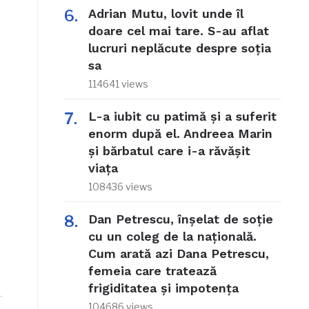
Adrian Mutu, lovit unde îl
doare cel mai tare. S-au aflat
lucruri neplăcute despre soția
sa
114641 views
L-a iubit cu patimă și a suferit
enorm după el. Andreea Marin
și bărbatul care i-a răvășit
viața
108436 views
Dan Petrescu, înșelat de soție
cu un coleg de la națională.
Cum arată azi Dana Petrescu,
femeia care tratează
frigiditatea și impotența
104686 views