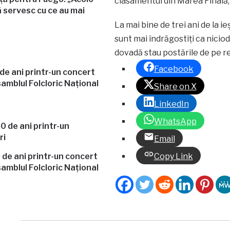
clasamentul din Marea Finală,
 servesc cu ce au mai
La mai bine de trei ani de la i
sunt mai îndrăgostiți ca niciod
dovadă stau postările de pe re
Facebook
e ani printr-un concert
amblul Folcloric Național
Share on X
LinkedIn
WhatsApp
Email
de ani printr-un concert
Copy Link
amblul Folcloric Național