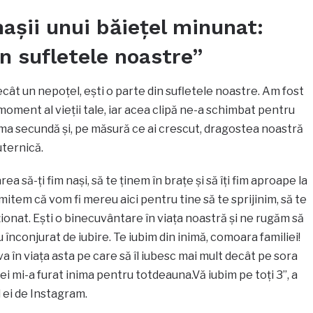
nașii unui băiețel minunat:
in sufletele noastre”
ecât un nepoțel, ești o parte din sufletele noastre. Am fost
 moment al vieții tale, iar acea clipă ne-a schimbat pentru
ima secundă și, pe măsură ce ai crescut, dragostea noastră
uternică.
a să-ți fim nași, să te ținem în brațe și să îți fim aproape la
romitem că vom fi mereu aici pentru tine să te sprijinim, să te
ionat. Ești o binecuvântare în viața noastră și ne rugăm să
u înconjurat de iubire. Te iubim din inimă, comoara familiei!
 în viața asta pe care să îl iubesc mai mult decât pe sora
ei mi-a furat inima pentru totdeauna.Vă iubim pe toți 3”, a
 ei de Instagram.