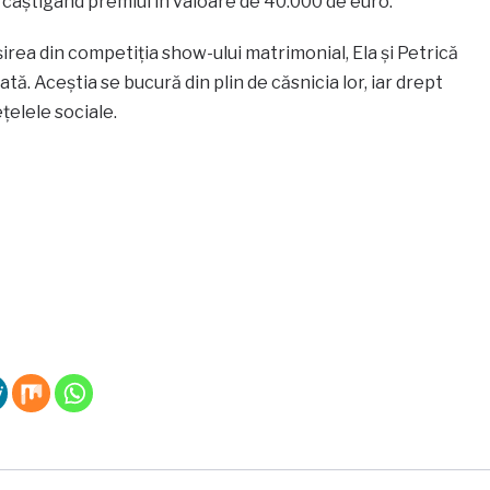
 câștigând premiul în valoare de 40.000 de euro.
eșirea din competiția show-ului matrimonial, Ela și Petrică
ată. Aceștia se bucură din plin de căsnicia lor, iar drept
țelele sociale.