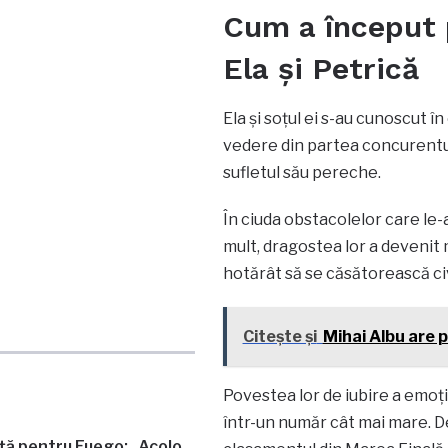
Cum a început 
Ela și Petrică
Ela și soțul ei s-au cunoscut î
vedere din partea concurentulu
sufletul său pereche.
În ciuda obstacolelor care le-au
mult, dragostea lor a devenit m
hotărât să se căsătorească civ
Citește și
Mihai Albu are p
Povestea lor de iubire a emoți
într-un număr cât mai mare. De
ață pentru Fuego: „Acolo