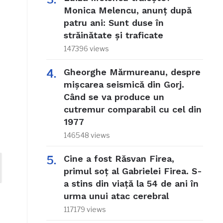
Monica Melencu, anunț după
patru ani: Sunt duse în
străinătate și traficate
147396 views
Gheorghe Mărmureanu, despre
mișcarea seismică din Gorj.
Când se va produce un
cutremur comparabil cu cel din
1977
146548 views
Cine a fost Răsvan Firea,
primul soț al Gabrielei Firea. S-
a stins din viață la 54 de ani în
urma unui atac cerebral
117179 views