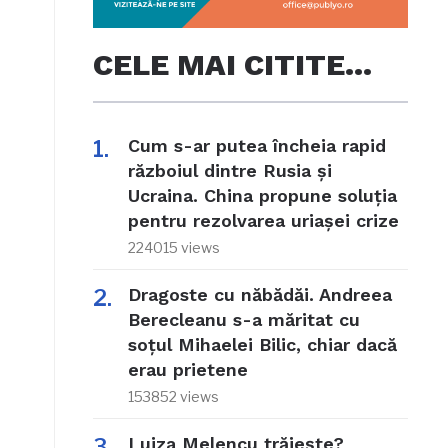
CELE MAI CITITE…
Cum s-ar putea încheia rapid
războiul dintre Rusia și
Ucraina. China propune soluția
pentru rezolvarea uriașei crize
224015 views
Dragoste cu năbădăi. Andreea
Berecleanu s-a măritat cu
soțul Mihaelei Bilic, chiar dacă
erau prietene
153852 views
Luiza Melencu trăiește?