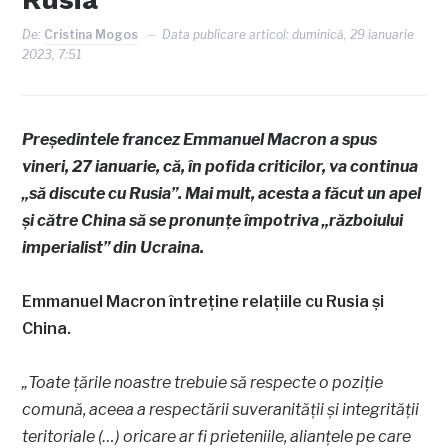
De:
Cristina Mogos
Data publicare articol:
duminică, 29 ianuarie
2023, 7:51
Președintele francez Emmanuel Macron a spus
vineri, 27 ianuarie, că, în pofida criticilor, va continua
„să discute cu Rusia”. Mai mult, acesta a făcut un apel
și către China să se pronunțe împotriva „războiului
imperialist” din Ucraina.
Emmanuel Macron întreține relațiile cu Rusia și
China.
„Toate țările noastre trebuie să respecte o poziție
comună, aceea a respectării suveranității și integrității
teritoriale (…) oricare ar fi prieteniile, alianțele pe care