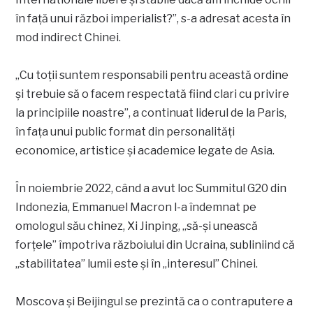
în față unui război imperialist?”, s-a adresat acesta în
mod indirect Chinei.
„Cu toții suntem responsabili pentru această ordine
și trebuie să o facem respectată fiind clari cu privire
la principiile noastre”, a continuat liderul de la Paris,
în fața unui public format din personalități
economice, artistice și academice legate de Asia.
În noiembrie 2022, când a avut loc Summitul G20 din
Indonezia, Emmanuel Macron l-a îndemnat pe
omologul său chinez, Xi Jinping, „să-şi unească
forțele” împotriva războiului din Ucraina, subliniind că
„stabilitatea” lumii este și în „interesul” Chinei.
Moscova și Beijingul se prezintă ca o contraputere a