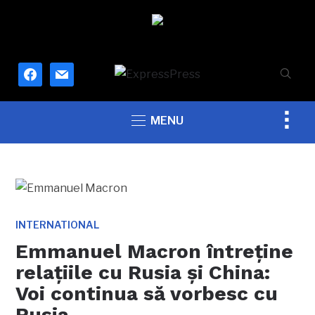
facebook
mail
Togg
MENU
sideb
&
navig
INTERNATIONAL
Emmanuel Macron întreține
relațiile cu Rusia și China:
Voi continua să vorbesc cu
Rusia