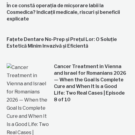
În ce constă operația de micșorare labii la
Cosmedica? Indicații medicale, riscuri și beneficii
explicate
Fațete Dentare No-Prep și Prețul Lor: O Soluție
Estetică Minim Invazivă și Eficientă
Cancer Treatment in Vienna
and Israel for Romanians 2026
— When the Goal Is Complete
Cure and When It Is a Good
Life: Two Real Cases | Episode
8 of 10