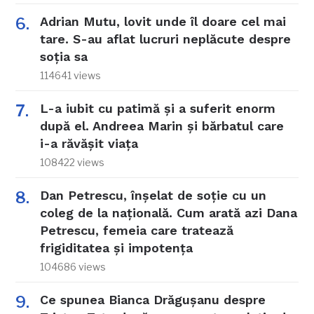
Adrian Mutu, lovit unde îl doare cel mai
tare. S-au aflat lucruri neplăcute despre
soția sa
114641 views
L-a iubit cu patimă și a suferit enorm
după el. Andreea Marin și bărbatul care
i-a răvășit viața
108422 views
Dan Petrescu, înșelat de soție cu un
coleg de la națională. Cum arată azi Dana
Petrescu, femeia care tratează
frigiditatea și impotența
104686 views
Ce spunea Bianca Drăgușanu despre