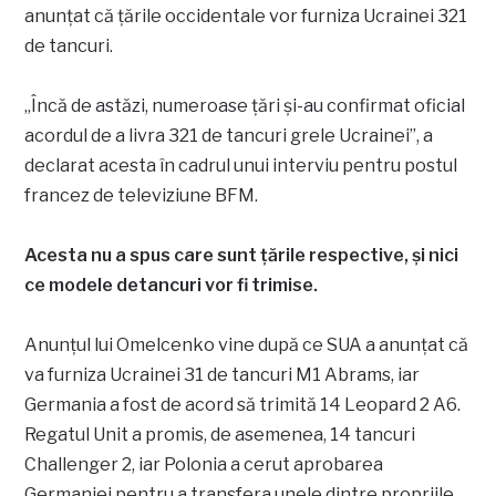
anunțat că țările occidentale vor furniza Ucrainei 321
de tancuri.
„Încă de astăzi, numeroase ţări şi-au confirmat oficial
acordul de a livra 321 de tancuri grele Ucrainei”, a
declarat acesta în cadrul unui interviu pentru postul
francez de televiziune BFM.
Acesta nu a spus care sunt țările respective, și nici
ce modele detancuri vor fi trimise.
Anunțul lui Omelcenko vine după ce SUA a anunțat că
va furniza Ucrainei 31 de tancuri M1 Abrams, iar
Germania a fost de acord să trimită 14 Leopard 2 A6.
Regatul Unit a promis, de asemenea, 14 tancuri
Challenger 2, iar Polonia a cerut aprobarea
Germaniei pentru a transfera unele dintre propriile