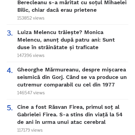
Berecleanu s-a măritat cu soțul Mihaelei
Bilic, chiar dacă erau prietene
153852 views
Luiza Melencu trăiește? Monica
Melencu, anunț după patru ani: Sunt
duse în străinătate și traficate
147396 views
Gheorghe Mărmureanu, despre mișcarea
seismică din Gorj. Când se va produce un
cutremur comparabil cu cel din 1977
146547 views
Cine a fost Răsvan Firea, primul soț al
Gabrielei Firea. S-a stins din viață la 54
de ani în urma unui atac cerebral
117179 views