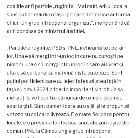
coaliție ar fi partide „ruginite”. Mai mult, edilul local a
spus că liberalii din orașul pe care îl conduce ar forma
chiar „un grup infracțional organizat”, menționând că
ar fi conduse de ministrul Justiției.
„Partidele ruginite, PSD și PNL, îi cheamă tot pe-ai
lor. Una e să mergi într-un loc în care nu cunoști pe
nimeni, una e să mergi într-un loc în care ai livrat și
alta e să dai banul să mai vină niște autobuze. Sunt
puțini politicieni care au lejeritatea să stea față în
față cu omul. 2024 e foarte important și trebuie să
mergeți la vot pentru că numai de români depinde
soarta țării. Sunt oameni care au o silă, și le propun să
voteze cu cei care livrează. E o mare fierbere pentru
locale, e o presiune fantastică, sunt abuzuri ieșite din
comun. PNL la Câmpulung e grup infracțional