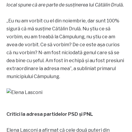
local spune că are parte de susținerea lui Cătălin Drulă.
„Eu nu am vorbit cu el din noiembrie, dar sunt 100%
sigură că mă susține Cătălin Drulă. Nu știu ce să
vorbim, eu am treabă la Câmpulung, nu știu ce am
avea de vorbit. Ce să vorbim? De ce este așa curios
că nu vorbim? N-am fost niciodată genul care să se
dea bine cu șeful. Am fost în echipă și au fost presiuni
extraordinare la adresa mea”, a subliniat primarul
municipiului Câmpulung.
Critici la adresa partidelor PSD și PNL
Elena Lasconi a afirmat că cele două puteri din