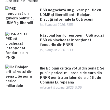
Alte știri din Politic:
PSD negociază un guvern politic cu
UDMR şi liberalii anti-Bolojan.
Discuţii informale la Cotroceni
joi, 6 august 2026, 7:55
Războiul banilor europeni: USR acuză
PSD că blochează intenționat
fondurile din PNRR
joi, 6 august 2026, 6:44
Ilie Bolojan critică votul din Senat: Se
pun în pericol miliardele de euro din
PNRR pentru un jalon deja plătit de
Comisia Europeană
miercuri, 5 august 2026, 9:06