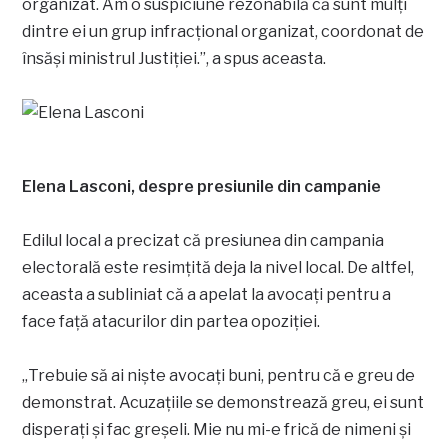
organizat. Am o suspiciune rezonabilă că sunt mulți
dintre ei un grup infracțional organizat, coordonat de
însăși ministrul Justiției.”, a spus aceasta.
Elena Lasconi, despre presiunile din campanie
Edilul local a precizat că presiunea din campania
electorală este resimțită deja la nivel local. De altfel,
aceasta a subliniat că a apelat la avocați pentru a
face față atacurilor din partea opoziției.
„Trebuie să ai niște avocați buni, pentru că e greu de
demonstrat. Acuzațiile se demonstrează greu, ei sunt
disperați și fac greșeli. Mie nu mi-e frică de nimeni și