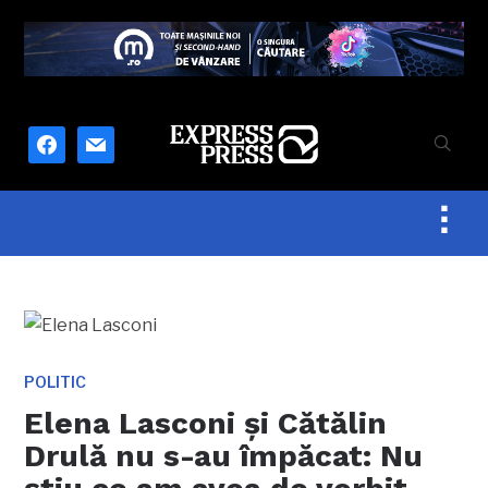
facebook
mail
Togg
sideb
&
navig
POLITIC
Elena Lasconi și Cătălin
Drulă nu s-au împăcat: Nu