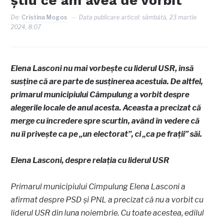
știu ce am avea de vorbit
De:
Cristina Mogos
Data publicare articol:
sâmbătă, 23 martie
2024, 8:07
Elena Lasconi nu mai vorbește cu liderul USR, însă
susține că are parte de susținerea acestuia. De altfel,
primarul municipiului Câmpulung a vorbit despre
alegerile locale de anul acesta. Aceasta a precizat că
merge cu încredere spre scurtin, având în vedere că
nu îi privește ca pe „un electorat”, ci „ca pe frații” săi.
Elena Lasconi, despre relația cu liderul USR
Primarul municipiului Cîmpulung Elena Lasconi a
afirmat despre PSD și PNL a precizat că nu a vorbit cu
liderul USR din luna noiembrie. Cu toate acestea, edilul