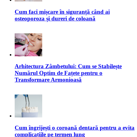
Cum faci mișcare în siguranță când ai
osteoporoza și dureri de coloană
Arhitectura Zâmbetului: Cum se Stabilește
Numărul Optim de Fațete pentru o
Transformare Armonioasă
Cum îngrijești o coroană dentară pentru a evita
complicațiile pe termen lung