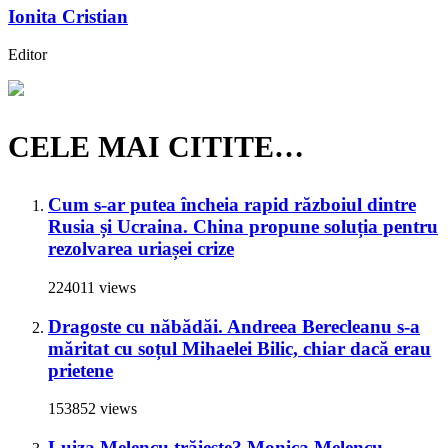
Ionita Cristian
Editor
CELE MAI CITITE…
Cum s-ar putea încheia rapid războiul dintre
Rusia și Ucraina. China propune soluția pentru
rezolvarea uriașei crize
224011 views
Dragoste cu năbădăi. Andreea Berecleanu s-a
măritat cu soțul Mihaelei Bilic, chiar dacă erau
prietene
153852 views
Luiza Melencu trăiește? Monica Melencu,