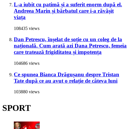
L-a iubit cu patimă și a suferit enorm după el.
Andreea Marin și bărbatul care i-a răvășit
viața
108435 views
Dan Petrescu, înșelat de soție cu un coleg de la
națională. Cum arată azi Dana Petrescu, femeia
care tratează frigiditatea și impotența
104686 views
Ce spunea Bianca Drăgușanu despre Tristan
Tate după ce au avut o relație de câteva luni
103880 views
SPORT