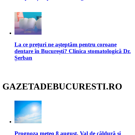
La ce prețuri ne așteptăm pentru coroane
dentare în București? Clinica stomatologică Dr.
Șerban
GAZETADEBUCURESTI.RO
Prognoza meteo 8 august. Val de căldură și