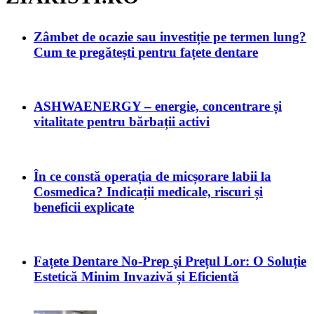
Zâmbet de ocazie sau investiție pe termen lung?
Cum te pregătești pentru fațete dentare
ASHWAENERGY – energie, concentrare și
vitalitate pentru bărbații activi
În ce constă operația de micșorare labii la
Cosmedica? Indicații medicale, riscuri și
beneficii explicate
Fațete Dentare No-Prep și Prețul Lor: O Soluție
Estetică Minim Invazivă și Eficientă