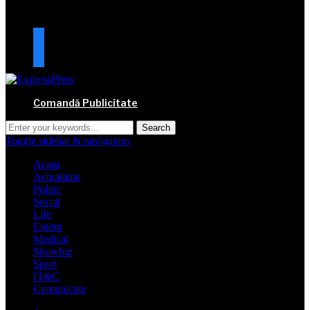
URMARESTE-NE
facebook
mail
Comandă Publicitate
Toggle sidebar & navigation
Acasa
Actualitate
Politic
Social
Life
Extern
Medical
Showbiz
Sport
IT&C
Comunicate