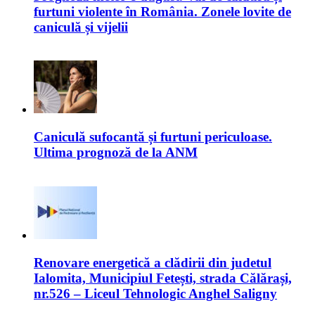
furtuni violente în România. Zonele lovite de
caniculă și vijelii
Caniculă sufocantă și furtuni periculoase.
Ultima prognoză de la ANM
Renovare energetică a clădirii din judetul
Ialomita, Municipiul Fetești, strada Călărași,
nr.526 – Liceul Tehnologic Anghel Saligny