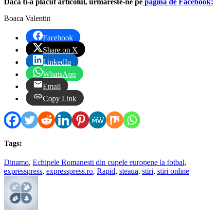
Daca ti-a placut articolul, urmareste-ne pe
pagina de Facebook!
Boaca Valentin
Facebook
Share on X
LinkedIn
WhatsApp
Email
Copy Link
Tags:
Dinamo
,
Echipele Romanesti din cupele europene la fotbal
,
expresspress
,
expresspress.ro
,
Rapid
,
steaua
,
stiri
,
stiri online