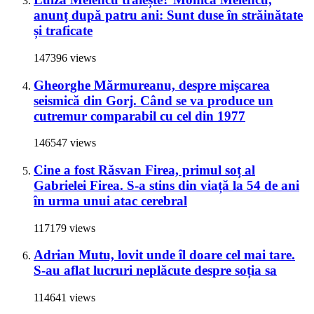
anunț după patru ani: Sunt duse în străinătate
și traficate
147396 views
Gheorghe Mărmureanu, despre mișcarea
seismică din Gorj. Când se va produce un
cutremur comparabil cu cel din 1977
146547 views
Cine a fost Răsvan Firea, primul soț al
Gabrielei Firea. S-a stins din viață la 54 de ani
în urma unui atac cerebral
117179 views
Adrian Mutu, lovit unde îl doare cel mai tare.
S-au aflat lucruri neplăcute despre soția sa
114641 views