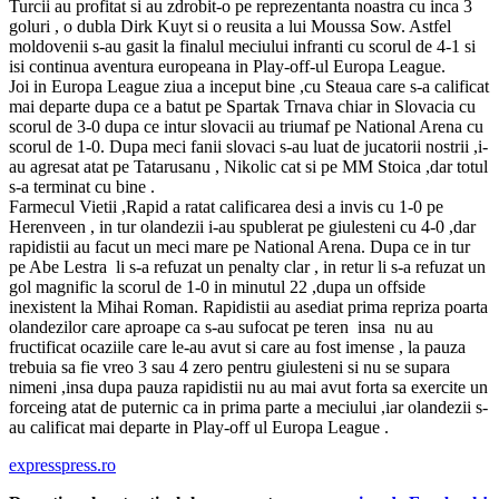
Turcii au profitat si au zdrobit-o pe reprezentanta noastra cu inca 3
goluri , o dubla Dirk Kuyt si o reusita a lui Moussa Sow. Astfel
moldovenii s-au gasit la finalul meciului infranti cu scorul de 4-1 si
isi continua aventura europeana in Play-off-ul Europa League.
Joi in Europa League ziua a inceput bine ,cu Steaua care s-a calificat
mai departe dupa ce a batut pe Spartak Trnava chiar in Slovacia cu
scorul de 3-0 dupa ce intur slovacii au triumaf pe National Arena cu
scorul de 1-0. Dupa meci fanii slovaci s-au luat de jucatorii nostrii ,i-
au agresat atat pe Tatarusanu , Nikolic cat si pe MM Stoica ,dar totul
s-a terminat cu bine .
Farmecul Vietii ,Rapid a ratat calificarea desi a invis cu 1-0 pe
Herenveen , in tur olandezii i-au spublerat pe giulesteni cu 4-0 ,dar
rapidistii au facut un meci mare pe National Arena. Dupa ce in tur
pe Abe Lestra li s-a refuzat un penalty clar , in retur li s-a refuzat un
gol magnific la scorul de 1-0 in minutul 22 ,dupa un offside
inexistent la Mihai Roman. Rapidistii au asediat prima repriza poarta
olandezilor care aproape ca s-au sufocat pe teren insa nu au
fructificat ocaziile care le-au avut si care au fost imense , la pauza
trebuia sa fie vreo 3 sau 4 zero pentru giulesteni si nu se supara
nimeni ,insa dupa pauza rapidistii nu au mai avut forta sa exercite un
forceing atat de puternic ca in prima parte a meciului ,iar olandezii s-
au calificat mai departe in Play-off ul Europa League .
expresspress.ro