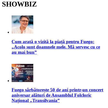
SHOWBIZ
Cum arată o vizită la piață pentru Fuego:
„Acolo sunt doamnele mele. Mă servesc cu ce
au mai bun”
Fuego sărbătorește 50 de ani printr-un concert
aniversar alături de Ansamblul Folcloric
Național „Transilvania”