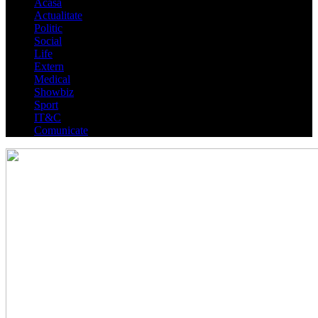
Acasa
Actualitate
Politic
Social
Life
Extern
Medical
Showbiz
Sport
IT&C
Comunicate