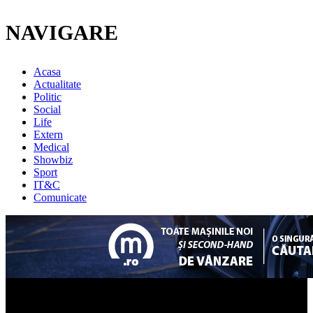
NAVIGARE
Acasa
Actualitate
Politic
Social
Life
Extern
Medical
Showbiz
Sport
IT&C
Comunicate