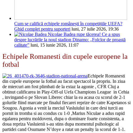
Cum se califică echipele românești în competițiile UEFA?
Ghid complet pentru suporteri
luni, 27 iulie 2026, 19:36
Nicolae Badea rupe tăcerea! Ce a spus
despre lucrările la noul stadion Dinamo: „Folclor de proastă
calitate”
luni, 15 iunie 2026, 11:07
Echipele Romanesti din cupele europene la
fotbal
Echipele Romanesti
din cupele europene la fotbal au facut spectacol la propriu. In ziua
de miercuri am fost plimbati de la extaz la agonie , CFR Cluj a
obtinut calificarea in Play-Off-ul Uefa Champions League in Cehia
, invingand-o pe Slovan Liberec chiar la ea acasa cu scorul de 2-1
golurile fiind marcate pe finalul fiecarei reprize de catre Kapetanos si
Sougou. Agonia a venit la meciul Vasluiului in care desi turcii au
pornit in tromba si au condus cu 1-0 ,Marius Niculae a adus rapid
egalarea pentru moldoveni, dupa o dominare foarte consistenta, a
doua repriza Vasluienii s-au stins dupa momentul psihologic al
partidei cand Osumane N’doye a ratat un penalty la scorul de 1-1.