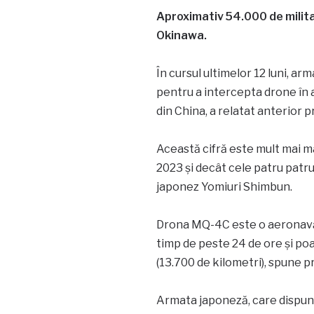
Aproximativ 54.000 de militar
Okinawa.
În cursul ultimelor 12 luni, ar
pentru a intercepta drone în a
din China, a relatat anterior p
Această cifră este mult mai ma
2023 și decât cele patru patru 
japonez Yomiuri Shimbun.
Drona MQ-4C este o aeronavă 
timp de peste 24 de ore și po
(13.700 de kilometri), spune 
Armata japoneză, care dispun