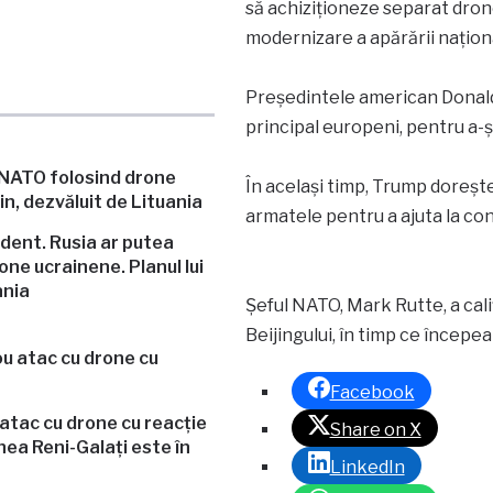
să achiziționeze separat drone
modernizare a apărării națion
Președintele american Donald
principal europeni, pentru a-și
În același timp, Trump dorește 
armatele pentru a ajuta la con
dent. Rusia ar putea
ne ucrainene. Planul lui
ania
Șeful NATO, Mark Rutte, a cali
Beijingului, în timp ce începea 
Facebook
 atac cu drone cu reacție
Share on X
ea Reni-Galați este în
LinkedIn