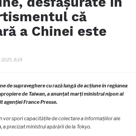
une, desfășurate în
rtismentul că
ră a Chinei este
ie 2025, 8:24
e de supraveghere cu rază lungă de acțiune în regiunea
apropiere de Taiwan, a anunțat marți ministrul nipon al
it agenției France Presse.
or spori capacitățile de colectare a informațiilor ale
 a precizat ministrul apărării de la Tokyo.