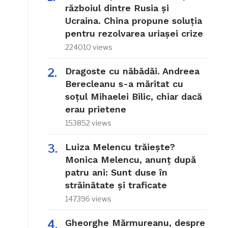
războiul dintre Rusia și
Ucraina. China propune soluția
pentru rezolvarea uriașei crize
224010 views
Dragoste cu năbădăi. Andreea
Berecleanu s-a măritat cu
soțul Mihaelei Bilic, chiar dacă
erau prietene
153852 views
Luiza Melencu trăiește?
Monica Melencu, anunț după
patru ani: Sunt duse în
străinătate și traficate
147396 views
Gheorghe Mărmureanu, despre