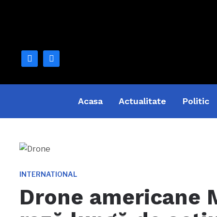
facebook
mail
Acasa
Actualitate
Politic
INTERNATIONAL
Drone americane M