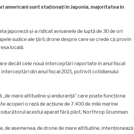
i americani sunt staționați în Japonia, majoritatea în
mata japoneză și-a ridicat avioanele de luptă de 30 de ori
pele sudice ale țării, drone despre care se crede că provin
resa locală.
re decât cele nouă interceptări raportate în anul fiscal
interceptări din anul fiscal 2021, potrivit cotidianului
„de mare altitudine și anduranță” care poate funcționa
ate acoperi o rază de acțiune de 7.400 de mile marine
producătorul acestui aparat fără pilot, Northrop Grumman.
e, de asemenea, de drone de mare altitudine, intenționează