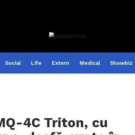
Social
Life
Extern
Medical
Showbiz
Q-4C Triton, cu