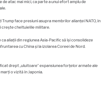
 de atac mai mici, ca parte a unui efort amplu de
ale.
 Trump face presiuni asupra membrilor alianței NATO, în
 crește cheltuielile militare.
ca aliații din regiunea Asia-Pacific să își consolideze
fruntarea cu China și la izolarea Coreei de Nord.
ficat drept „uluitoare” expansiunea forțelor armate ale
marți o vizită în Japonia.