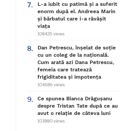
L-a iubit cu patimă și a suferit
enorm după el. Andreea Marin
și bărbatul care i-a răvășit
viața
108435 views
Dan Petrescu, înșelat de soție
cu un coleg de la națională.
Cum arată azi Dana Petrescu,
femeia care tratează
frigiditatea și impotența
104686 views
Ce spunea Bianca Drăgușanu
despre Tristan Tate după ce au
avut o relație de câteva luni
103880 views