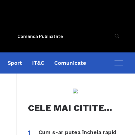
Comandă Publicitate
Sport
IT&C
Comunicate
Toggl
sideb
&
naviga
CELE MAI CITITE…
Cum s-ar putea încheia rapid