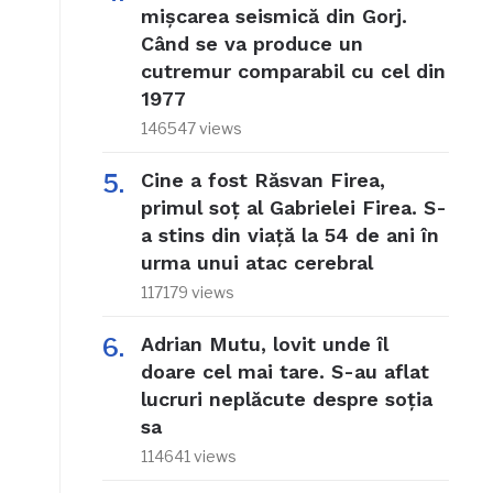
mișcarea seismică din Gorj.
Când se va produce un
cutremur comparabil cu cel din
1977
146547 views
Cine a fost Răsvan Firea,
primul soț al Gabrielei Firea. S-
a stins din viață la 54 de ani în
urma unui atac cerebral
117179 views
Adrian Mutu, lovit unde îl
doare cel mai tare. S-au aflat
lucruri neplăcute despre soția
sa
114641 views