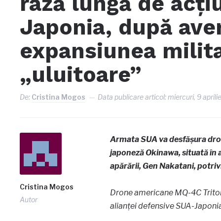
rază lungă de acți
Japonia, după ave
expansiunea milita
„uluitoare”
De:
Cristina Mogos
Data publicare articol:
miercuri, 9 april
Armata SUA va desfășura dron
japoneză Okinawa, situată în 
apărării, Gen Nakatani, potriv
Cristina Mogos
Drone americane MQ-4C Triton v
Autor
alianței defensive SUA-Japonia,