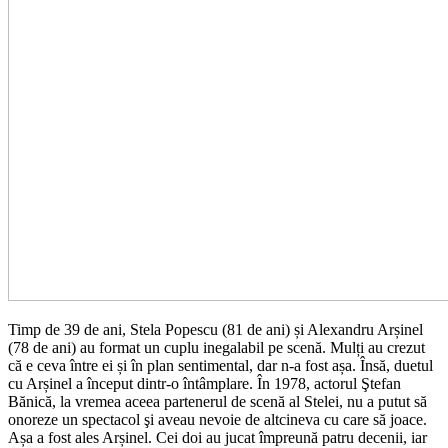
Timp de 39 de ani, Stela Popescu (81 de ani) și Alexandru Arșinel
(78 de ani) au format un cuplu inegalabil pe scenă. Mulți au crezut
că e ceva între ei și în plan sentimental, dar n-a fost așa. Însă, duetul
cu Arșinel a început dintr-o întâmplare. În 1978, actorul Ştefan
Bănică, la vremea aceea partenerul de scenă al Stelei, nu a putut să
onoreze un spectacol şi aveau nevoie de altcineva cu care să joace.
Așa a fost ales Arșinel. Cei doi au jucat împreună patru decenii, iar