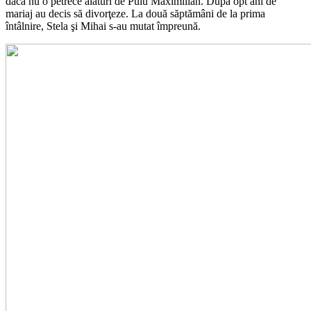
dacă nu o petrece alături de Puiu Maximilian. După opt ani de
mariaj au decis să divorţeze. La două săptămâni de la prima
întâlnire, Stela şi Mihai s-au mutat împreună.