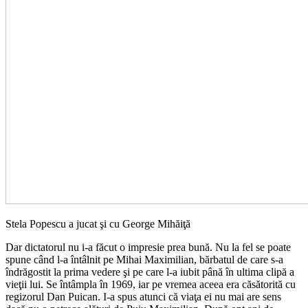
Stela Popescu a jucat şi cu George Mihăiţă
Dar dictatorul nu i-a făcut o impresie prea bună. Nu la fel se poate
spune când l-a întâlnit pe Mihai Maximilian, bărbatul de care s-a
îndrăgostit la prima vedere şi pe care l-a iubit până în ultima clipă a
vieţii lui. Se întâmpla în 1969, iar pe vremea aceea era căsătorită cu
regizorul Dan Puican. I-a spus atunci că viaţa ei nu mai are sens