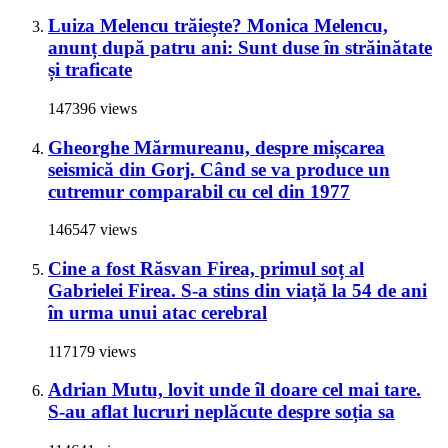
Luiza Melencu trăiește? Monica Melencu,
anunț după patru ani: Sunt duse în străinătate
și traficate
147396 views
Gheorghe Mărmureanu, despre mișcarea
seismică din Gorj. Când se va produce un
cutremur comparabil cu cel din 1977
146547 views
Cine a fost Răsvan Firea, primul soț al
Gabrielei Firea. S-a stins din viață la 54 de ani
în urma unui atac cerebral
117179 views
Adrian Mutu, lovit unde îl doare cel mai tare.
S-au aflat lucruri neplăcute despre soția sa