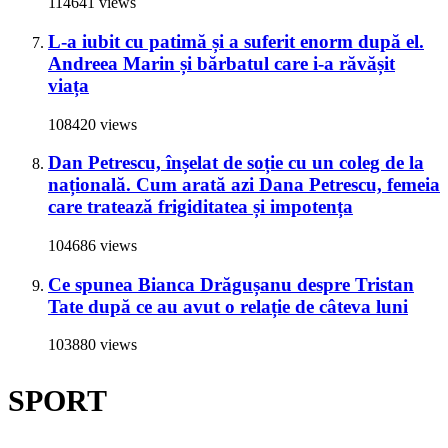
114641 views
L-a iubit cu patimă și a suferit enorm după el.
Andreea Marin și bărbatul care i-a răvășit
viața
108420 views
Dan Petrescu, înșelat de soție cu un coleg de la
națională. Cum arată azi Dana Petrescu, femeia
care tratează frigiditatea și impotența
104686 views
Ce spunea Bianca Drăgușanu despre Tristan
Tate după ce au avut o relație de câteva luni
103880 views
SPORT