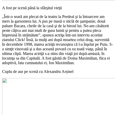
A fost pe scenă până la sfârşitul vieţii
„Într-o seară am plecat de la teatru la Predeal şi la întoarcere am
mers la garsoniera lui. A pus pe masă o sticlă de şampanie, două
pahare Bacara, cheile de la casă şi de la biroul lui. Ne-am căsătorit
peste câţiva ani mai mult de gura lumii şi pentru a putea pleca
împreună în străinătate”, spunea actriţa într-un interviu acordat
ziarului Click! Însă, la mulţi ani după moartea celui drag, survenită
în decembrie 1998, marea actriţă recunoştea că l-a înşelat pe Puiu. S-
a simţit vinovată şi a dus această povară cu ea toată viaţa, până în
ultima clipă. Marea actriţă s-a stins din viaţă joi după-amiază, în
locuinţa sa din Capitală. A fost găsită de Doina Maximilian, fiica ei
adoptivă, fata cumnatului ei, Ion Maximilian.
Cuplu de aur pe scenă cu Alexandru Arșinel