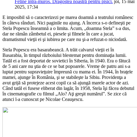
Feline intra-muros. Dragostea noastră pentru pisici.
joi, 15 mai
2025, 17:34
E imposibil să o caracterizezi pe marea doamnă a teatrului românesc
în câteva rânduri. Nici paginile nu ajung. A încerca s-o defineşti pe
Stela Popescu înseamnă a o limita. Acum, „doamna Stela” s-a dus,
dar ne rămân zâmbetul ei, piesele şi filmele în care a jucat,
dramatismul vieţii ei şi iubirea pe care nu şi-a refuzat-o niciodată.
Stela Popescu era basarabeancă. A trăit calvarul vieţii ei în
Basarabia, în timpul războiului blestemat pentru dominaţia lumii.
Tatăl ei a fost deportat de sovietici în Siberia, în 1940. Era o fătucă
de 5 ani care nu ştia de ce se bat popoarele. Vreme de patru ani s-a
luptat pentru supravieţuire împreună cu mama ei. În 1944, în braţele
mamei, ajunge în România, şi se stabileşte la Sibiu. Providenţa a
avut grijă să protejeze acest copil ca să ajungă marele actor de azi.
Când tatăl ei fusese eliberat din lagăr, în 1958, Stela îşi făcea debutul
în cinematografie cu filmul „Alo? Aţi greşit numărul”. Se zice că
atunci l-a cunoscut pe Nicolae Ceauşescu.