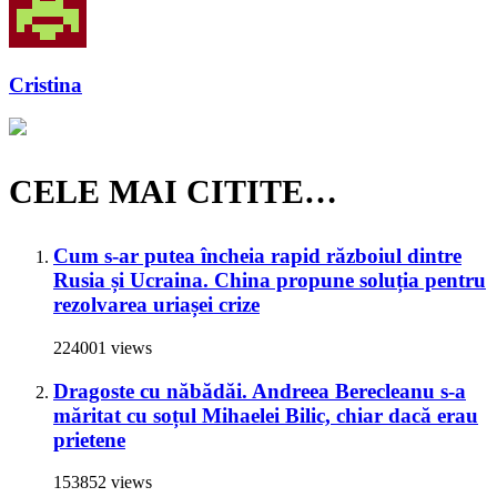
Cristina
CELE MAI CITITE…
Cum s-ar putea încheia rapid războiul dintre
Rusia și Ucraina. China propune soluția pentru
rezolvarea uriașei crize
224001 views
Dragoste cu năbădăi. Andreea Berecleanu s-a
măritat cu soțul Mihaelei Bilic, chiar dacă erau
prietene
153852 views