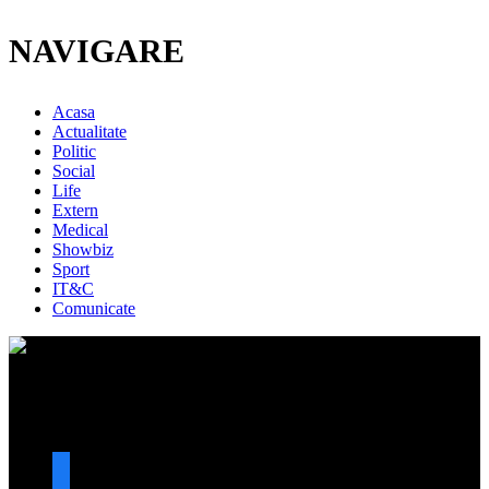
NAVIGARE
Acasa
Actualitate
Politic
Social
Life
Extern
Medical
Showbiz
Sport
IT&C
Comunicate
URMARESTE-NE
facebook