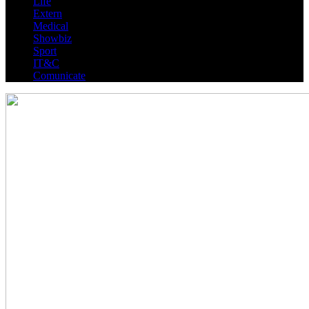
Life
Extern
Medical
Showbiz
Sport
IT&C
Comunicate