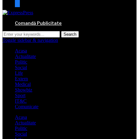
mail
Comandă Publicitate
Toggle sidebar & navigation
Acasa
Actualitate
Politic
Social
Life
Extern
Medical
Showbiz
Sport
IT&C
Comunicate
Acasa
Actualitate
Politic
Social