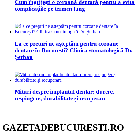
Cum îngrijești o coroană dentară pentru a evita
complicațiile pe termen lung
La ce prețuri ne așteptăm pentru coroane
dentare în București? Clinica stomatologică Dr.
Șerban
Mituri despre implantul dentar: durere,
respingere, durabilitate și recuperare
GAZETADEBUCURESTI.RO