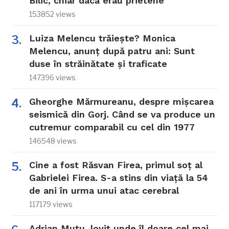
Bilic, chiar dacă erau prietene
153852 views
Luiza Melencu trăiește? Monica
Melencu, anunț după patru ani: Sunt
duse în străinătate și traficate
147396 views
Gheorghe Mărmureanu, despre mișcarea
seismică din Gorj. Când se va produce un
cutremur comparabil cu cel din 1977
146548 views
Cine a fost Răsvan Firea, primul soț al
Gabrielei Firea. S-a stins din viață la 54
de ani în urma unui atac cerebral
117179 views
Adrian Mutu, lovit unde îl doare cel mai