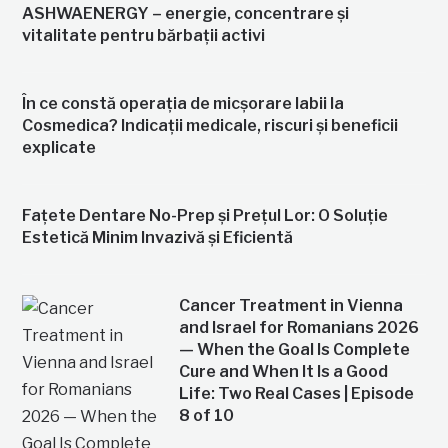
ASHWAENERGY – energie, concentrare și
vitalitate pentru bărbații activi
În ce constă operația de micșorare labii la
Cosmedica? Indicații medicale, riscuri și beneficii
explicate
Fațete Dentare No-Prep și Prețul Lor: O Soluție
Estetică Minim Invazivă și Eficientă
Cancer Treatment in Vienna
and Israel for Romanians 2026
— When the Goal Is Complete
Cure and When It Is a Good
Life: Two Real Cases | Episode
8 of 10