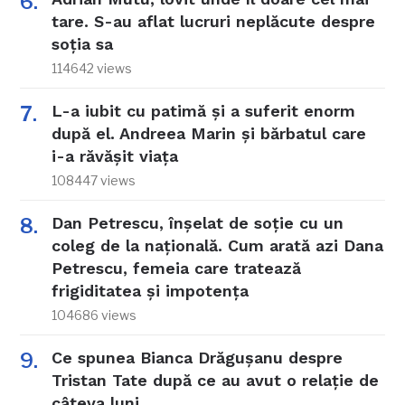
tare. S-au aflat lucruri neplăcute despre
soția sa
114642 views
L-a iubit cu patimă și a suferit enorm
după el. Andreea Marin și bărbatul care
i-a răvășit viața
108447 views
Dan Petrescu, înșelat de soție cu un
coleg de la națională. Cum arată azi Dana
Petrescu, femeia care tratează
frigiditatea și impotența
104686 views
Ce spunea Bianca Drăgușanu despre
Tristan Tate după ce au avut o relație de
câteva luni