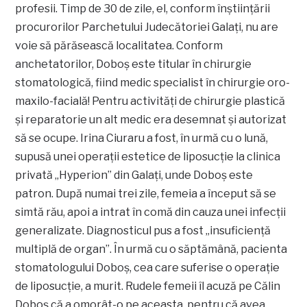
profesii. Timp de 30 de zile, el, conform înştiinţării
procurorilor Parchetului Judecătoriei Galaţi, nu are
voie să părăsească localitatea. Conform
anchetatorilor, Doboş este titular în chirurgie
stomatologică,
fiind medic specialist în chirurgie oro-
maxilo-facială! Pentru activităţi de chirurgie plastică
şi reparatorie un alt medic era desemnat şi autorizat
să se ocupe. Irina Ciuraru a fost, în urmă cu o lună,
supusă unei operaţii estetice de liposucţie la clinica
privată „Hyperion” din Galaţi, unde Doboş este
patron. După numai trei zile, femeia a început să se
simtă rău, apoi a intrat în comă din cauza unei infecţii
generalizate. Diagnosticul pus a fost „insuficienţă
multiplă de organ”. În urmă cu o săptămână, pacienta
stomatologului Doboş, cea care suferise o operaţie
de liposucţie, a murit. Rudele femeii îl acuză pe Călin
Doboş că a omorât-o pe aceasta, pentru că avea