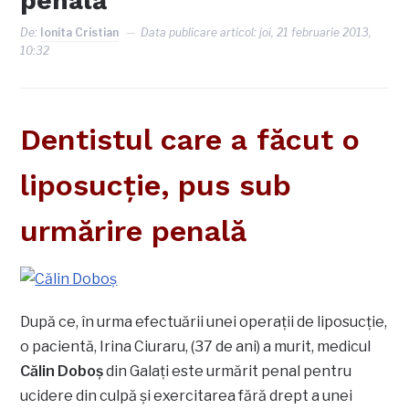
penală
De:
Ionita Cristian
Data publicare articol:
joi, 21 februarie 2013,
10:32
Dentistul care a făcut o
liposucţie, pus sub
urmărire penală
După ce, în urma efectuării unei operaţii de liposucţie,
o pacientă, Irina Ciuraru, (37 de ani) a murit, medicul
Călin Doboş
din Galaţi este urmărit penal pentru
ucidere din culpă şi exercitarea fără drept a unei