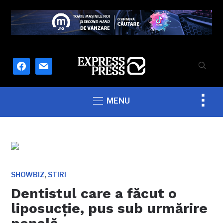
facebook
mail
Togg
MENU
sideb
&
navig
,
SHOWBIZ
STIRI
Dentistul care a făcut o
liposucţie, pus sub urmărire