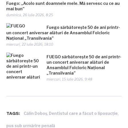
Fuego: „Acolo sunt doamnele mele. Mă servesc cu ce au
mai bun”
duminică, 26 iulie 2026, 8:25
Fuego sărbătorește 50 de ani printr-
un concert aniversar alături de Ansamblul Folcloric
Național „Transilvania”
miercuri, 22 iulie 2026, 18:10
FUEGO sărbătorește 50 de ani printr-
un concert aniversar alături de
Ansamblul Folcloric Național
„Transilvania”
miercuri, 15 iulie 2026, 9:48
TAGS:
,
,
Călin Doboş
Dentistul care a făcut o liposucţie
pus sub urmărire penală