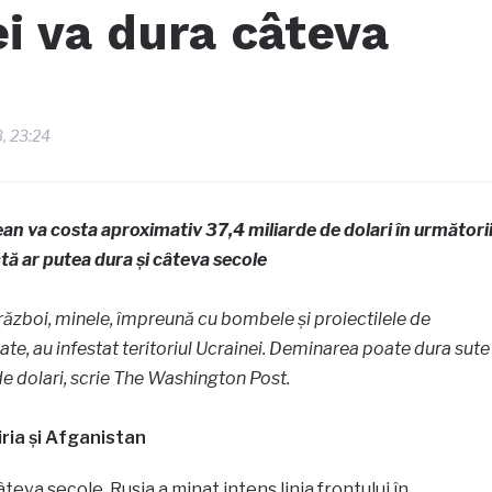
i va dura câteva
3, 23:24
an va costa aproximativ 37,4 miliarde de dolari în următori
tă ar putea dura şi câteva secole
 război, minele, împreună cu bombele și proiectilele de
date, au infestat teritoriul Ucrainei. Deminarea poate dura sute
de dolari, scrie The Washington Post.
iria şi Afganistan
eva secole. Rusia a minat intens linia frontului în