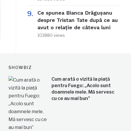
Ce spunea Bianca Drăgușanu
despre Tristan Tate după ce au
avut o relație de câteva luni
103880 views
SHOWBIZ
Cum arată o vizită la piață
pentru Fuego: „Acolo sunt
doamnele mele. Mă servesc
cu ce au mai bun”