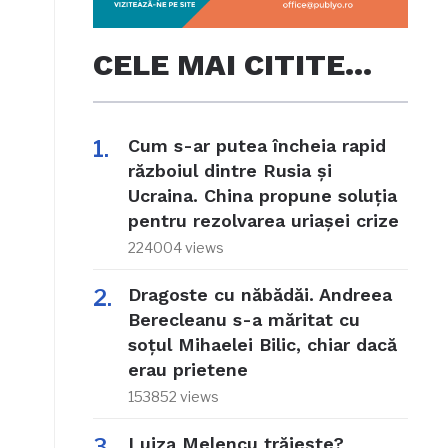
CELE MAI CITITE…
Cum s-ar putea încheia rapid
războiul dintre Rusia și
Ucraina. China propune soluția
pentru rezolvarea uriașei crize
224004 views
Dragoste cu năbădăi. Andreea
Berecleanu s-a măritat cu
soțul Mihaelei Bilic, chiar dacă
erau prietene
153852 views
Luiza Melencu trăiește?