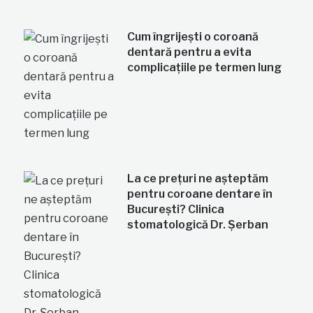
Cum îngrijești o coroană
dentară pentru a evita
complicațiile pe termen lung
La ce prețuri ne așteptăm
pentru coroane dentare în
București? Clinica
stomatologică Dr. Șerban