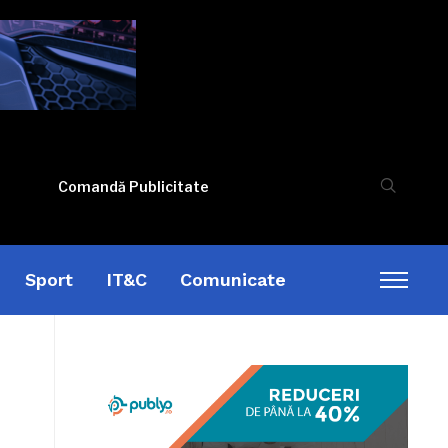
Comandă Publicitate
Sport
IT&C
Comunicate
Toggl
sideb
&
naviga