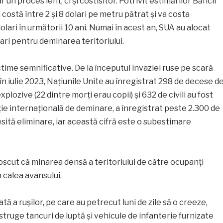
 un proces lent, ci și costisitor. Potrivit estimărilor Băncii
ostă între 2 și 8 dolari pe metru pătrat și va costa
olari în următorii 10 ani. Numai în acest an, SUA au alocat
ari pentru deminarea teritoriului.
ctime semnificative. De la începutul invaziei ruse pe scară
în iulie 2023, Națiunile Unite au înregistrat 298 de decese d
explozive (22 dintre morți erau copii) și 632 de civili au fost
ție internațională de deminare, a înregistrat peste 2.300 de
sită eliminare, iar această cifră este o subestimare
oscut că minarea densă a teritoriului de către ocupanți
 calea avansului.
ă a rușilor, pe care au petrecut luni de zile să o creeze,
truge tancuri de luptă și vehicule de infanterie furnizate