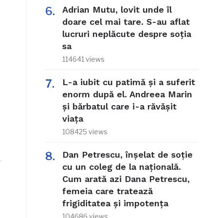
Adrian Mutu, lovit unde îl
doare cel mai tare. S-au aflat
lucruri neplăcute despre soția
sa
114641 views
L-a iubit cu patimă și a suferit
enorm după el. Andreea Marin
și bărbatul care i-a răvășit
viața
108425 views
Dan Petrescu, înșelat de soție
cu un coleg de la națională.
Cum arată azi Dana Petrescu,
femeia care tratează
frigiditatea și impotența
104686 views