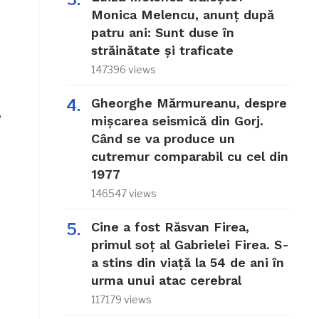
Monica Melencu, anunț după
patru ani: Sunt duse în
străinătate și traficate
147396 views
Gheorghe Mărmureanu, despre
e
mișcarea seismică din Gorj.
Când se va produce un
cutremur comparabil cu cel din
1977
146547 views
Cine a fost Răsvan Firea,
primul soț al Gabrielei Firea. S-
a stins din viață la 54 de ani în
urma unui atac cerebral
117179 views