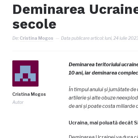
Deminarea Ucraine
secole
De:
Cristina Mogos
Data publicare articol:
luni, 24 iulie 202
Deminarea teritoriului ucraine
10 ani, iar deminarea complec
În timpul anului și jumătate de
Cristina Mogos
artilerie și alte obuze neexplo
Autor
de ani și poate costa miliarde 
Ucraina, mai poluată decât S
Deminarea Ucrainei va dura cât