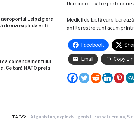
Ucrainei de către partenerii să
 aeroportul Leipzig era
Medicii de luptă care lucrează
ă drona exploda ar fi
antiterestre sunt acum printr
Facebook
Sha
Email
Copy Lin
erea comandamentului
a. Ce țară NATO preia
TAGS:
,
,
,
,
Afganistan
explozivi
genisti
razboi ucraina
Sir