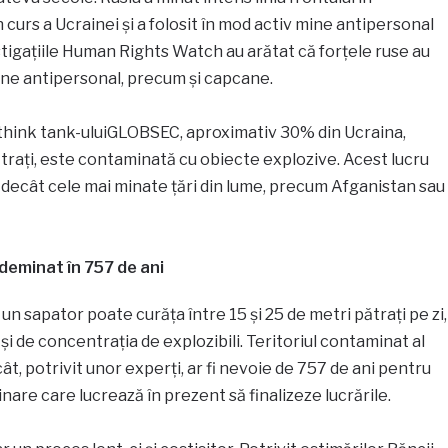
curs a Ucrainei și a folosit în mod activ mine antipersonal
stigațiile Human Rights Watch au arătat că forțele ruse au
 mine antipersonal, precum și capcane.
l think tank-uluiGLOBSEC, aproximativ 30% din Ucraina,
trați, este contaminată cu obiecte explozive. Acest lucru
ă decât cele mai minate țări din lume, precum Afganistan sau
 deminat în 757 de ani
un sapator poate curăța între 15 și 25 de metri pătrați pe zi,
și de concentrația de explozibili. Teritoriul contaminat al
ât, potrivit unor experți, ar fi nevoie de 757 de ani pentru
are care lucrează în prezent să finalizeze lucrările.