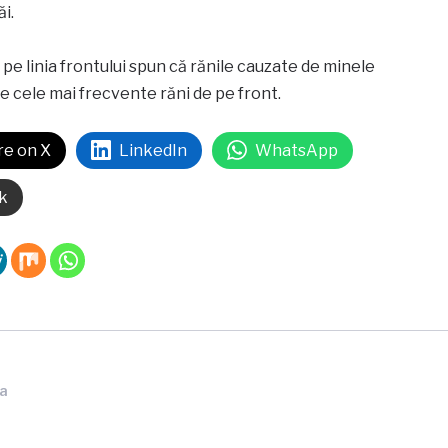
i.
 pe linia frontului spun că rănile cauzate de minele
e cele mai frecvente răni de pe front.
re on X
LinkedIn
WhatsApp
k
ia