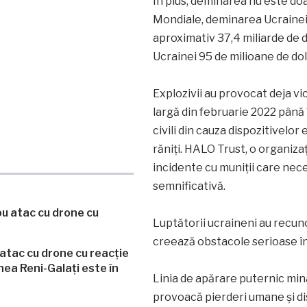
În plus, deminarea nu este doar
Mondiale, deminarea Ucrainei c
aproximativ 37,4 miliarde de d
Ucrainei 95 de milioane de dol
Explozivii au provocat deja vi
largă din februarie 2022 până 
civili din cauza dispozitivelor 
răniți. HALO Trust, o organiza
incidente cu muniții care nece
semnificativă.
Luptătorii ucraineni au recun
creează obstacole serioase în
 atac cu drone cu reacție
ea Reni-Galați este în
Linia de apărare puternic minat
provoacă pierderi umane și dis