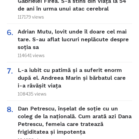
Gabrielei Firea. S-a stins din viață la 54
de ani în urma unui atac cerebral
117179 views
Adrian Mutu, lovit unde îl doare cel mai
tare. S-au aflat lucruri neplăcute despre
soția sa
114641 views
L-a iubit cu patimă și a suferit enorm
după el. Andreea Marin și bărbatul care
i-a răvășit viața
108435 views
Dan Petrescu, înșelat de soție cu un
coleg de la națională. Cum arată azi Dana
Petrescu, femeia care tratează
frigiditatea și impotența