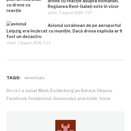
drone cu reacție asupra României.
Regiunea Reni-Galați este în vizor
vineri, 7 august 2026, 7:07
Avionul ucrainean de pe aeroportul
Leipzig era încărcat cu muniție. Dacă drona exploda ar fi
fost un dezastru
vineri, 7 august 2026, 5:13
TAGS:
,
american
,
De ce l-a sunat Mark Zuckerberg pe Barack Obama
,
,
,
,
Facebook
fondatorul
Guvernului
practicile
teme