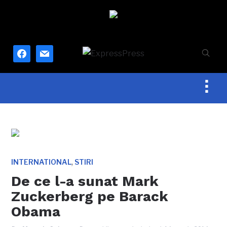
facebook
mail
Togg
sideb
&
navig
,
INTERNATIONAL
STIRI
De ce l-a sunat Mark
Zuckerberg pe Barack
Obama