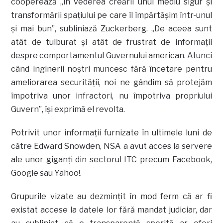
cooperează „în vederea creării unui mediu sigur şi
transformării spaţiului pe care îl împărtăşim într-unul
şi mai bun”, subliniază Zuckerberg. „De aceea sunt
atât de tulburat şi atât de frustrat de informaţii
despre comportamentul Guvernului american. Atunci
când inginerii noştri muncesc fără încetare pentru
ameliorarea securităţii, noi ne gândim să protejăm
împotriva unor infractori, nu împotriva propriului
Guvern”, îşi exprimă el revolta.
Potrivit unor informaţii furnizate în ultimele luni de
către Edward Snowden, NSA a avut acces la servere
ale unor giganţi din sectorul ITC precum Facebook,
Google sau Yahoo!.
Grupurile vizate au dezminţit în mod ferm că ar fi
existat accese la datele lor fără mandat judiciar, dar