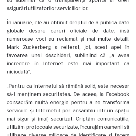
au subliniat că o transparenţă sporită ar oferi
asigurări utilizatorilor serviciilor lor.
În ianuarie, ele au obţinut dreptul de a publica date
globale despre cereri oficiale de date, însă
numeroase voci au reclamat şi mai multe detalii.
Mark Zuckerberg a reiterat, joi, acest apel în
favoarea unei deschideri, subliniind că „a avea
încredere în Internet este mai important ca
niciodată”.
„Pentru ca Internetul să rămână solid, este necesar
să-i menţinem securitatea. De aceea, la Facebook
consacrăm multă energie pentru a ne transforma
serviciile şi Internetul per ansamblu într-un spaţiu
mai sigur şi (mai) securizat. Criptăm comunicaţiile,
utilizăm protocoale securizate, încurajăm oamenii să
utilizeze diverse mijloace de identificare şi facem