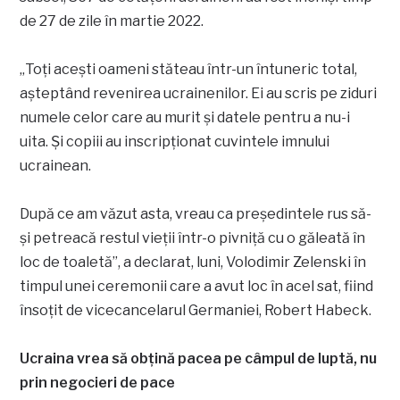
de 27 de zile în martie 2022.
„Toţi aceşti oameni stăteau într-un întuneric total,
aşteptând revenirea ucrainenilor. Ei au scris pe ziduri
numele celor care au murit şi datele pentru a nu-i
uita. Şi copiii au inscripţionat cuvintele imnului
ucrainean.
După ce am văzut asta, vreau ca preşedintele rus să-
şi petreacă restul vieţii într-o pivniţă cu o găleată în
loc de toaletă”, a declarat, luni, Volodimir Zelenski în
timpul unei ceremonii care a avut loc în acel sat, fiind
însoţit de vicecancelarul Germaniei, Robert Habeck.
Ucraina vrea să obțină pacea pe câmpul de luptă, nu
prin negocieri de pace