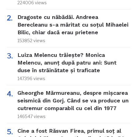
224006 views
Dragoste cu năbădăi. Andreea
Berecleanu s-a măritat cu soțul Mihaelei
Bilic, chiar dacă erau prietene
153852 views
Luiza Melencu trăiește? Monica
Melencu, anunț după patru ani: Sunt
duse în străinătate și traficate
147396 views
Gheorghe Mărmureanu, despre mișcarea
seismică din Gorj. Când se va produce un
cutremur comparabil cu cel din 1977
146547 views
Cine a fost Răsvan Firea, primul soț al