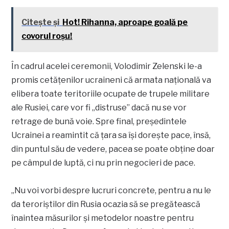
Citește și
Hot! Rihanna, aproape goală pe
covorul roşu!
În cadrul acelei ceremonii, Volodimir Zelenski le-a
promis cetățenilor ucraineni că armata națională va
elibera toate teritoriile ocupate de trupele militare
ale Rusiei, care vor fi „distruse” dacă nu se vor
retrage de bună voie. Spre final, președintele
Ucrainei a reamintit că țara sa își dorește pace, însă,
din puntul său de vedere, pacea se poate obține doar
pe câmpul de luptă, ci nu prin negocieri de pace.
„Nu voi vorbi despre lucruri concrete, pentru a nu le
da teroriştilor din Rusia ocazia să se pregătească
înaintea măsurilor şi metodelor noastre pentru