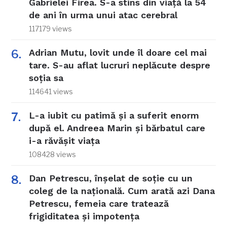
Gabrielei Firea. S-a stins din viață la 54
de ani în urma unui atac cerebral
117179 views
Adrian Mutu, lovit unde îl doare cel mai
tare. S-au aflat lucruri neplăcute despre
soția sa
114641 views
L-a iubit cu patimă și a suferit enorm
după el. Andreea Marin și bărbatul care
i-a răvășit viața
108428 views
Dan Petrescu, înșelat de soție cu un
coleg de la națională. Cum arată azi Dana
Petrescu, femeia care tratează
frigiditatea și impotența