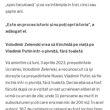
„spectaculoasă” și se va întâmpla în trei, cinci sau
șapte ani.
„Este un proces istoric și nu poți opri istoria”, a
adăugat el.
Volodimir Zelenski vrea să îl închidă pe viaţă pe
Vladimir Putin într-o pivniţă, fără toaletă
Vă amintim că luni, 3 aprilie 2023, președintele
Ucrainei, Volodimir Zelenski, a recunoscut că își
dorește ca președintele Rusiei, Vladimir Putin, să fie
închis într-o pivniţă, fără toaletă. Declarația sa a fost
făcută după ce a vizitat un sat ucrainean eliberat în
urmă cu un an de zile, unde 11 persoane au murit în
subsolul unei şcoli care era mai mic de 200 m2. În acel
subsol, 367 de cetățeni ucraineni au fost închişi timp