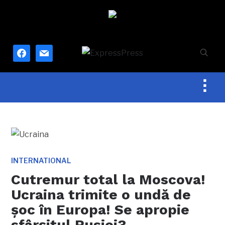
facebook
mail
Togg
sideb
&
navig
INTERNATIONAL
Cutremur total la Moscova!
Ucraina trimite o undă de
șoc în Europa! Se apropie
sfârșitul Rusiei?