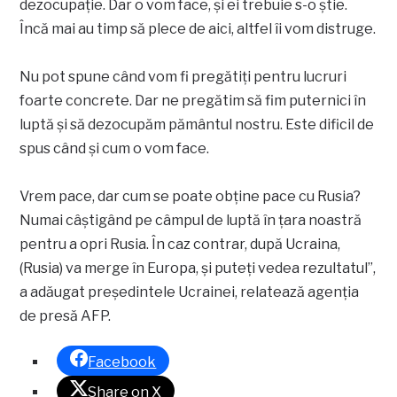
dezocupaţie. Dar o vom face, şi ei trebuie s-o ştie.
Încă mai au timp să plece de aici, altfel îi vom distruge.
Nu pot spune când vom fi pregătiţi pentru lucruri
foarte concrete. Dar ne pregătim să fim puternici în
luptă şi să dezocupăm pământul nostru. Este dificil de
spus când şi cum o vom face.
Vrem pace, dar cum se poate obţine pace cu Rusia?
Numai câştigând pe câmpul de luptă în ţara noastră
pentru a opri Rusia. În caz contrar, după Ucraina,
(Rusia) va merge în Europa, şi puteţi vedea rezultatul”,
a adăugat președintele Ucrainei, relatează agenția
de presă AFP.
Facebook
Share on X