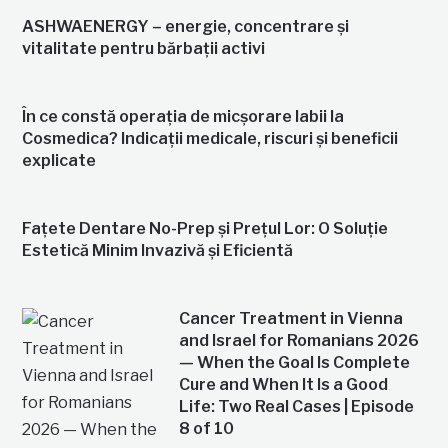
ASHWAENERGY – energie, concentrare și
vitalitate pentru bărbații activi
În ce constă operația de micșorare labii la
Cosmedica? Indicații medicale, riscuri și beneficii
explicate
Fațete Dentare No-Prep și Prețul Lor: O Soluție
Estetică Minim Invazivă și Eficientă
Cancer Treatment in Vienna
and Israel for Romanians 2026
— When the Goal Is Complete
Cure and When It Is a Good
Life: Two Real Cases | Episode
8 of 10