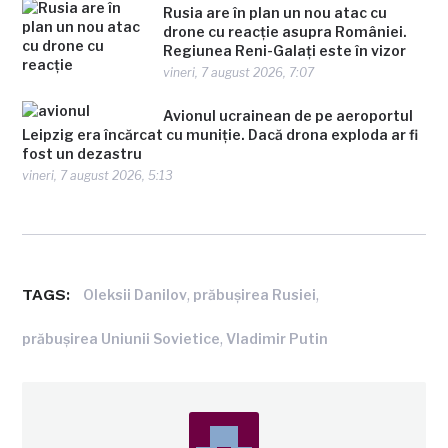
Rusia are în plan un nou atac cu
drone cu reacție asupra României.
Regiunea Reni-Galați este în vizor
vineri, 7 august 2026, 7:07
Avionul ucrainean de pe aeroportul
Leipzig era încărcat cu muniție. Dacă drona exploda ar fi
fost un dezastru
vineri, 7 august 2026, 5:13
TAGS:
,
,
Oleksii Danilov
prăbușirea Rusiei
,
prăbușirea Uniunii Sovietice
Vladimir Putin