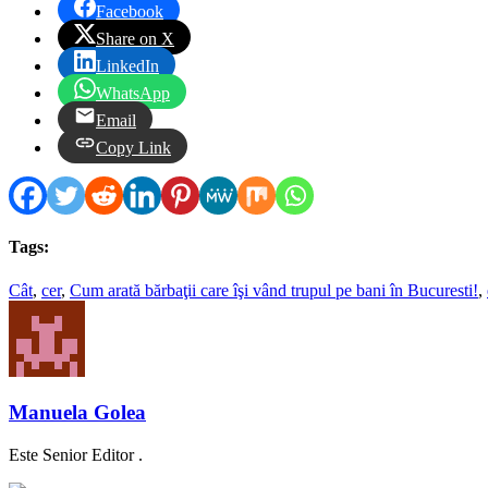
Facebook
Share on X
LinkedIn
WhatsApp
Email
Copy Link
Tags:
Cât
,
cer
,
Cum arată bărbaţii care îşi vând trupul pe bani în Bucuresti!
,
Manuela Golea
Este Senior Editor .