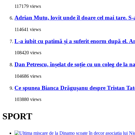
117179 views
Adrian Mutu, lovit unde îl doare cel mai tare. S-a
114641 views
L-a iubit cu patimă și a suferit enorm după el. A
108420 views
Dan Petrescu, înșelat de soție cu un coleg de la 
104686 views
Ce spunea Bianca Drăgușanu despre Tristan Tate 
103880 views
SPORT