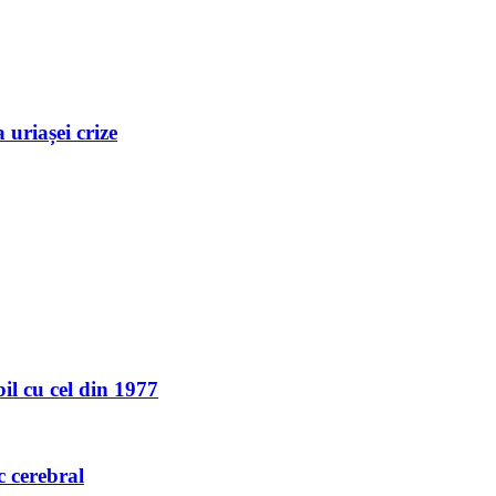
uriașei crize
l cu cel din 1977
c cerebral