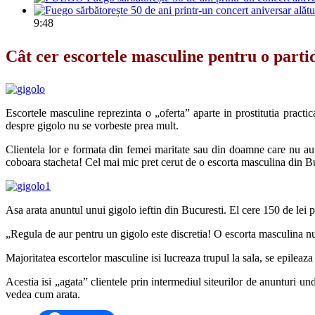
9:48
Cât cer escortele masculine pentru o parti
Escortele masculine reprezinta o „oferta” aparte in prostitutia practi
despre gigolo nu se vorbeste prea mult.
Clientela lor e formata din femei maritate sau din doamne care nu au p
coboara stacheta! Cel mai mic pret cerut de o escorta masculina din Bu
Asa arata anuntul unui gigolo ieftin din Bucuresti. El cere 150 de lei p
„Regula de aur pentru un gigolo este discretia! O escorta masculina nu
Majoritatea escortelor masculine isi lucreaza trupul la sala, se epileaza 
Acestia isi „agata” clientele prin intermediul siteurilor de anunturi un
vedea cum arata.