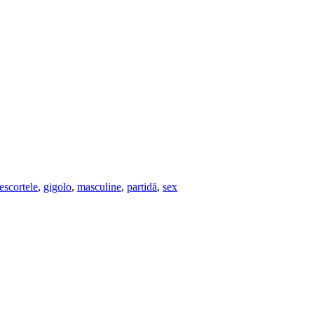
escortele
,
gigolo
,
masculine
,
partidă
,
sex