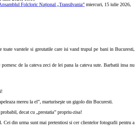
 Ansamblul Folcloric Național „Transilvania”
miercuri, 15 iulie 2026,
toate varstele si greutatile care isi vand trupul pe bani in Bucuresti,
 pornesc de la cateva zeci de lei pana la cateva sute. Barbatii insa nu
i!
apeleaza mereu la el”, marturiseşte un gigolo din Bucuresti.
, probabil, decat cu „prestatia” propriu-zisa!
. Cei din urma sunt mai pretentiosi si cer clientelor fotografii pentru a