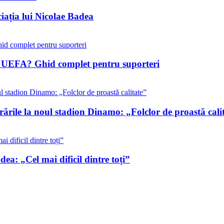
iația lui Nicolae Badea
ile UEFA? Ghid complet pentru suporteri
rările la noul stadion Dinamo: „Folclor de proastă cali
ea: „Cel mai dificil dintre toți”