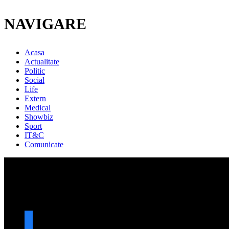
NAVIGARE
Acasa
Actualitate
Politic
Social
Life
Extern
Medical
Showbiz
Sport
IT&C
Comunicate
URMARESTE-NE
facebook