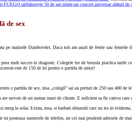
FUEGO sărbătorește 50 de ani printr-un concert aniversar alături de
dă de sex
cata pe malurile Dambovitei. Daca toti am auzit de fetele sau femeile de 
rea mult succes in dragoste. Colegele lor de breasla practica tarife ce
curesti este de 150 de lei pentru o partida de amor!
entru o partida de sex, insa „colegii” sai au preturi de 250 sau 400 de le
 are nevoie de un numar mare de cliente. E suficient sa fie cateva care 
si merg la solar. Exista, insa, si barbati obisnuiti care nu ies in evidenta
de isi posteaza numerele de telefon, iar cei mai prudenti adresele de mail