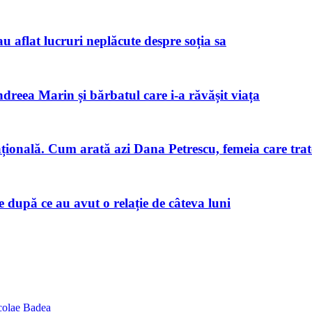
u aflat lucruri neplăcute despre soția sa
ndreea Marin și bărbatul care i-a răvășit viața
națională. Cum arată azi Dana Petrescu, femeia care trat
după ce au avut o relație de câteva luni