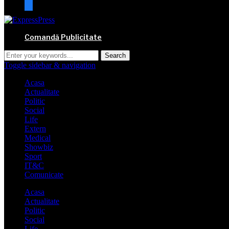
mail
Comandă Publicitate
Toggle sidebar & navigation
Acasa
Actualitate
Politic
Social
Life
Extern
Medical
Showbiz
Sport
IT&C
Comunicate
Acasa
Actualitate
Politic
Social
Life