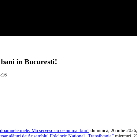
 bani în Bucuresti!
8:16
t doamnele mele. Mă servesc cu ce au mai bun”
duminică, 26 iulie 2026
ersar alături de Ansamblul Folcloric Național „Transilvania”
miercuri, 2