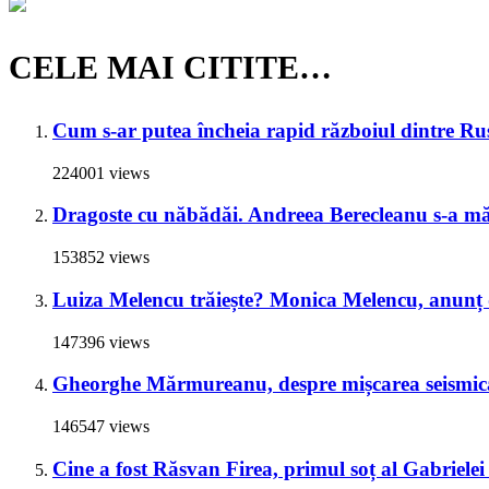
CELE MAI CITITE…
Cum s-ar putea încheia rapid războiul dintre Rus
224001 views
Dragoste cu năbădăi. Andreea Berecleanu s-a mări
153852 views
Luiza Melencu trăiește? Monica Melencu, anunț du
147396 views
Gheorghe Mărmureanu, despre mișcarea seismică
146547 views
Cine a fost Răsvan Firea, primul soț al Gabrielei 