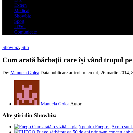
Extern
Medical
Showbiz
Sport
IT&C
Comunicate
Showbiz
,
Stiri
Cum arată bărbaţii care îşi vând trupul pe
De:
Manuela Golea
Data publicare articol:
miercuri, 26 martie 2014, 
Manuela Golea
Autor
Alte știri din Showbiz:
Cum arată o vizită la piață pentru Fuego: „Acolo sun
Fuego sărbătorește 50 de ani printr-un concert aniv