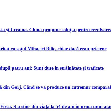
ia și Ucraina. China propune soluția pentru rezolvarea 
tat cu soțul Mihaelei Bilic, chiar dacă erau prietene
pă patru ani: Sunt duse în străinătate și traficate
 din Gorj. Când se va produce un cutremur comparabi
Firea. S-a stins din viață la 54 de ani în urma unui ata