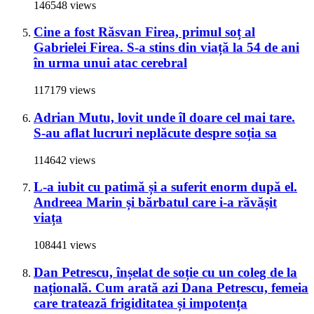
146548 views
Cine a fost Răsvan Firea, primul soț al
Gabrielei Firea. S-a stins din viață la 54 de ani
în urma unui atac cerebral
117179 views
Adrian Mutu, lovit unde îl doare cel mai tare.
S-au aflat lucruri neplăcute despre soția sa
114642 views
L-a iubit cu patimă și a suferit enorm după el.
Andreea Marin și bărbatul care i-a răvășit
viața
108441 views
Dan Petrescu, înșelat de soție cu un coleg de la
națională. Cum arată azi Dana Petrescu, femeia
care tratează frigiditatea și impotența