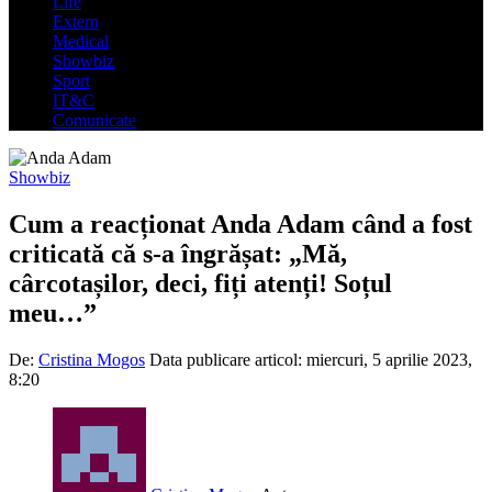
Life
Extern
Medical
Showbiz
Sport
IT&C
Comunicate
Showbiz
Cum a reacționat Anda Adam când a fost
criticată că s-a îngrășat: „Mă,
cârcotașilor, deci, fiți atenți! Soțul
meu…”
De:
Cristina Mogos
Data publicare articol:
miercuri, 5 aprilie 2023,
8:20