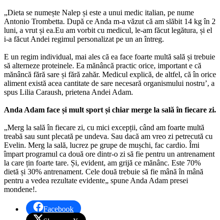
„Dieta se numește Nalep și este a unui medic italian, pe nume
Antonio Trombetta. După ce Anda m-a văzut că am slăbit 14 kg în 2
luni, a vrut și ea.Eu am vorbit cu medicul, le-am făcut legătura, și el
i-a făcut Andei regimul personalizat pe un an întreg.
E un regim individual, mai ales că ea face foarte multă sală și trebuie
să alterneze proteinele. Ea mănâncă practic orice, important e că
mănâncă fără sare și fără zahăr. Medicul explică, de altfel, că în orice
aliment există acea cantitate de sare necesară organismului nostru’, a
spus Lilia Caraush, prietena Andei Adam.
Anda Adam face și mult sport și chiar merge la sală în fiecare zi.
„Merg la sală în fiecare zi, cu mici excepții, când am foarte multă
treabă sau sunt plecată pe undeva. Sau dacă am vreo zi petrecută cu
Evelin. Merg la sală, lucrez pe grupe de mușchi, fac cardio. Îmi
împart programul ca două ore dintr-o zi să fie pentru un antrenament
la care țin foarte tare. Și, evident, am grijă ce mănânc. Este 70%
dietă și 30% antrenament. Cele două trebuie să fie mână în mână
pentru a vedea rezultate evidente„ spune Anda Adam presei
mondene!.
Facebook