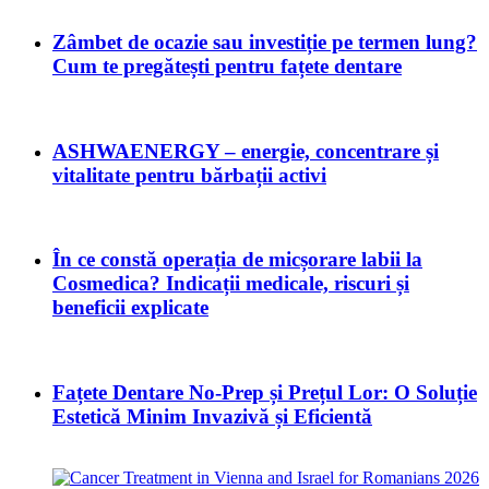
Zâmbet de ocazie sau investiție pe termen lung?
Cum te pregătești pentru fațete dentare
ASHWAENERGY – energie, concentrare și
vitalitate pentru bărbații activi
În ce constă operația de micșorare labii la
Cosmedica? Indicații medicale, riscuri și
beneficii explicate
Fațete Dentare No-Prep și Prețul Lor: O Soluție
Estetică Minim Invazivă și Eficientă