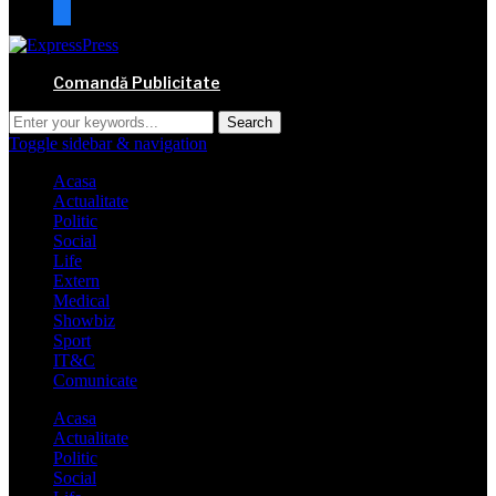
mail
Comandă Publicitate
Toggle sidebar & navigation
Acasa
Actualitate
Politic
Social
Life
Extern
Medical
Showbiz
Sport
IT&C
Comunicate
Acasa
Actualitate
Politic
Social