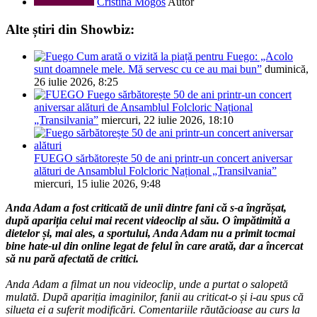
Cristina Mogos
Autor
Alte știri din Showbiz:
Cum arată o vizită la piață pentru Fuego: „Acolo
sunt doamnele mele. Mă servesc cu ce au mai bun”
duminică,
26 iulie 2026, 8:25
Fuego sărbătorește 50 de ani printr-un concert
aniversar alături de Ansamblul Folcloric Național
„Transilvania”
miercuri, 22 iulie 2026, 18:10
FUEGO sărbătorește 50 de ani printr-un concert aniversar
alături de Ansamblul Folcloric Național „Transilvania”
miercuri, 15 iulie 2026, 9:48
Anda Adam a fost criticată de unii dintre fani că s-a îngrășat,
după apariția celui mai recent videoclip al său. O împătimită a
dietelor și, mai ales, a sportului, Anda Adam nu a primit tocmai
bine hate-ul din online legat de felul în care arată, dar a încercat
să nu pară afectată de critici.
Anda Adam a filmat un nou videoclip, unde a purtat o salopetă
mulată. După apariția imaginilor, fanii au criticat-o și i-au spus că
silueta ei a suferit modificări. Comentariile răutăcioase au curs la