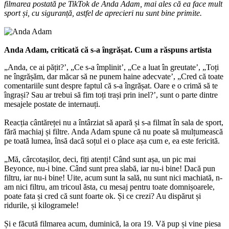
filmarea postată pe TikTok de Anda Adam, mai ales că ea face mult
sport și, cu siguranță, astfel de aprecieri nu sunt bine primite.
Anda Adam, criticată că s-a îngrășat. Cum a răspuns artista
„Anda, ce ai pățit?’, „Ce s-a împlinit’, „Ce a luat în greutate’, „Toți
ne îngrășăm, dar măcar să ne punem haine adecvate’, „Cred că toate
comentariile sunt despre faptul că s-a îngrășat. Oare e o crimă să te
îngrași? Sau ar trebui să fim toți trași prin inel?’, sunt o parte dintre
mesajele postate de internauți.
Reacția cântăreței nu a întârziat să apară și s-a filmat în sala de sport,
fără machiaj și filtre. Anda Adam spune că nu poate să mulțumească
pe toată lumea, însă dacă soțul ei o place așa cum e, ea este fericită.
„Mă, cârcotașilor, deci, fiți atenți! Când sunt așa, un pic mai
Beyonce, nu-i bine. Când sunt prea slabă, iar nu-i bine! Dacă pun
filtru, iar nu-i bine! Uite, acum sunt la sală, nu sunt nici machiată, n-
am nici filtru, am tricoul ăsta, cu mesaj pentru toate domnișoarele,
poate fata și cred că sunt foarte ok. Și ce crezi? Au dispărut și
ridurile, și kilogramele!
Și e făcută filmarea acum, duminică, la ora 19. Vă pup și vine piesa