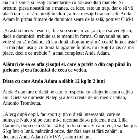
aia cu Tzancă și lăsați comentariile că toți ascultați manele. Și
oricum, piesa noastră nu e manea, ca idee, este un trap, dar o să vă
placă tare și o să o auziți în club’, a fost mesajul transmis de Anda
Adam în prima filmare de duminică seara de la sală, potrivit Click!
„Și astăzi lucrez fesieri și fac și o serie cu voi, aici, ca să vedeți că,
dacă e duminică, trebuie să te menții în formă. O savarină nu am
voie și eu să mănânc, că iau două kilograme și mă ceartă lumea asta!
Tu mă placi așa și cu două kilograme în plus, nu? Soțul a zis că mă
place, deci e ce trebuie!’, a mai completat Anda Adam.
Alături de ea se afla și soțul ei, care a privit-o din cap până în
picioare și era încântat de ceea ce vedea.
Dieta cu care Anda Adam a slăbit 12 kg în 2 luni
Anda Adam are o dietă pe care o respecta cu sfințenie acum câțiva
ani. Dieta se numește Nalep și a fost creată de un medic italian,
Antonio Trombetta.
„Alerg după copil, fac sport şi ţin o dietă interesantă, care se
numește Nalep și pe care mi-a recomandat-o prietena mea, Lilia
Caraush, după ce a slăbit 14 kg în două luni. Eu am reușit să dau jos
6 kg într-o lună, mâncând orice, dar fără sare și fără zahăr’, a
declarat Anda Adam în VIVA!, acum trei ani.