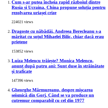
Cum s-ar putea încheia rapid războiul dintre
Rusia și Ucraina. China propune soluția pentru
rezolvarea uriașei crize
224021 views
Dragoste cu năbădăi. Andreea Berecleanu s-a
măritat cu soțul Mihaelei Bilic, chiar dacă erau
prietene
153852 views
Luiza Melencu trăiește? Monica Melencu,
anunț după patru ani: Sunt duse în străinătate
și traficate
147396 views
Gheorghe Mărmureanu, despre mișcarea
seismică din Gorj. Când se va produce un
cutremur comparabil cu cel din 1977