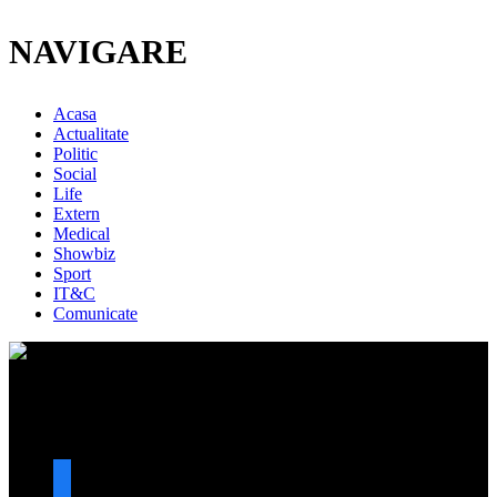
NAVIGARE
Acasa
Actualitate
Politic
Social
Life
Extern
Medical
Showbiz
Sport
IT&C
Comunicate
URMARESTE-NE
facebook