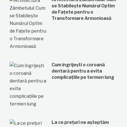
se Stabilește Numărul Optim
de Fațete pentru o
Transformare Armonioasă
Cum îngrijești o coroană
dentară pentru a evita
complicațiile pe termen lung
La ce prețuri ne așteptăm