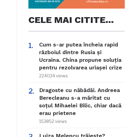
CELE MAI CITITE…
Cum s-ar putea încheia rapid
războiul dintre Rusia și
Ucraina. China propune soluția
pentru rezolvarea uriașei crize
224034 views
Dragoste cu năbădăi. Andreea
Berecleanu s-a măritat cu
soțul Mihaelei Bilic, chiar dacă
erau prietene
153852 views
Luiza Melencu trăiește?