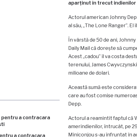
aparţinut în trecut indienilor
Actorul american Johnny Depp 
al său, „The Lone Ranger”. El 
În vârstă de 50 de ani, Johnny
Daily Mail că doreşte să cump
Acest „cadou” îl va costa dest
terenului, James Cwyvczynski,
milioane de dolari.
Această sumă este considerată
care au fost comise numeroase
Depp.
Actorul a reamintit faptul că
amerindienilor, întrucât, pe 2
Miniconjou s-au înfruntat în a
pentru a contracara