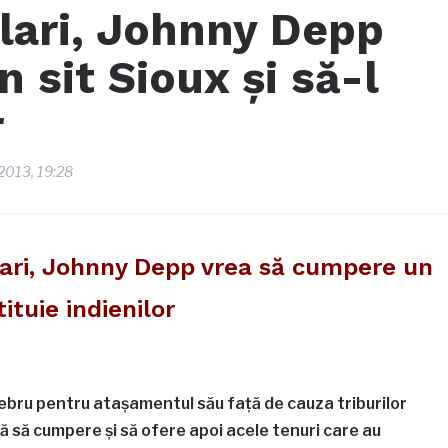
lari, Johnny Depp
 sit Sioux şi să-l
r
 2013, 19:28
lari, Johnny Depp vrea să cumpere un
tituie indienilor
ebru pentru ataşamentul său faţă de cauza triburilor
 să cumpere şi să ofere apoi acele tenuri care au