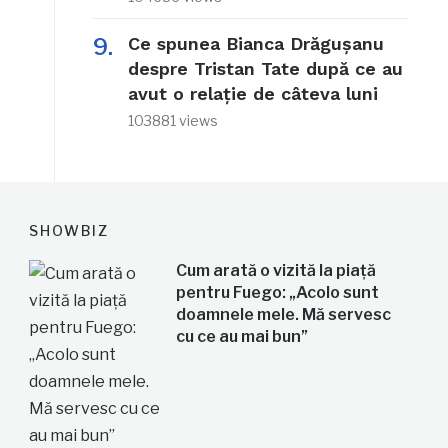
Ce spunea Bianca Drăgușanu
despre Tristan Tate după ce au
avut o relație de câteva luni
103881 views
SHOWBIZ
Cum arată o vizită la piață
pentru Fuego: „Acolo sunt
doamnele mele. Mă servesc
cu ce au mai bun”