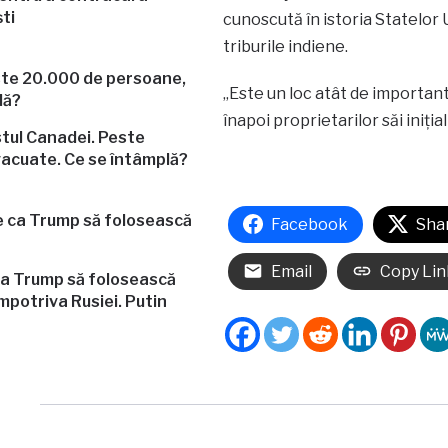
ti
cunoscută în istoria Statelor 
triburile indiene.
„Este un loc atât de important 
înapoi proprietarilor săi iniţi
stul Canadei. Peste
acuate. Ce se întâmplă?
Facebook
Sha
Email
Copy Lin
a Trump să folosească
mpotriva Rusiei. Putin