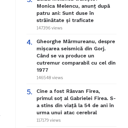
Monica Melencu, anunț după
patru ani: Sunt duse în
străinătate și traficate
147396 views
Gheorghe Mărmureanu, despre
mișcarea seismică din Gorj.
Când se va produce un
cutremur comparabil cu cel din
1977
146548 views
Cine a fost Răsvan Firea,
primul soț al Gabrielei Firea. S-
a stins din viață la 54 de ani în
urma unui atac cerebral
117179 views