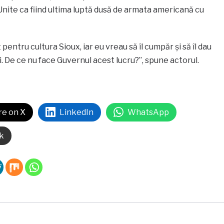
Unite ca fiind ultima luptă dusă de armata americană cu
pentru cultura Sioux, iar eu vreau să îl cumpăr şi să îl dau
ali. De ce nu face Guvernul acest lucru?”, spune actorul.
re on X
LinkedIn
WhatsApp
k