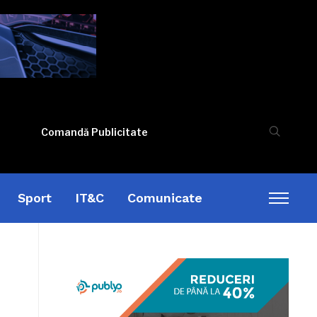
Comandă Publicitate
Sport
IT&C
Comunicate
Toggl
sideb
&
naviga