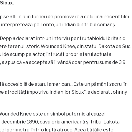
 Sioux.
se aflî în plin turneu de promovare a celui mai recent film
îl interpretează pe Tonto, un indian din tribul comanş.
 Depp a declarat într-un interviu pentru tabloidul britanic
ere terenul istoric Wounded Knee, din statul Dakota de Sud.
ul de scump pe actor, întrucât proprietarul actual al
 a spus că va accepta să îl vândă doar pentru suma de 3,9
 accesibilă de starul american. „Este un pământ sacru, în
 atrocităţi împotriva indienilor Sioux”, a declarat Johnny
 Wounded Knee este un simbol puternic al cauzei
9 decembrie 1890, cavaleria americană şi tribul Lakota
cel perimetru, într-o luptă atroce. Acea bătălie este