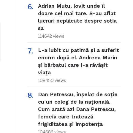
Adrian Mutu, lovit unde îl
doare cel mai tare. S-au aflat
lucruri neplăcute despre soția
sa
114642 views
L-a iubit cu patimă și a suferit
enorm după el. Andreea Marin
și bărbatul care i-a răvășit
viața
108450 views
Dan Petrescu, înșelat de soție
cu un coleg de la națională.
Cum arată azi Dana Petrescu,
femeia care tratează
frigiditatea și impotența
104686 views