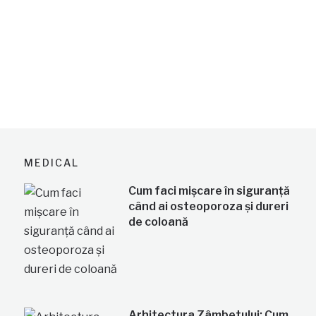
MEDICAL
Cum faci mișcare în siguranță
când ai osteoporoza și dureri
de coloană
Arhitectura Zâmbetului: Cum