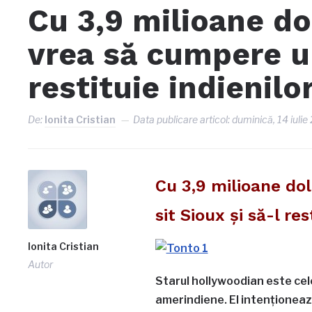
Cu 3,9 milioane do
vrea să cumpere un
restituie indienilo
De:
Ionita Cristian
Data publicare articol:
duminică, 14 iulie
Cu 3,9 milioane do
sit Sioux şi să-l res
Ionita Cristian
Autor
Starul hollywoodian este cel
amerindiene. El intenţionează