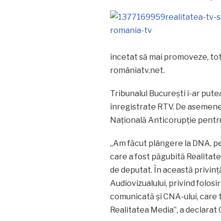
încetat să mai promoveze, tot 
româniatv.net.
Tribunalul Bucureşti i-ar pute
înregistrate RTV. De asemenea, 
Naţională Anticorupţie pentr
„Am făcut plângere la DNA, pe
care a fost păgubită Realitatea
de deputat. În această privinţă
Audiovizualului, privind folosi
comunicată şi CNA-ului, care 
Realitatea Media”, a declarat 