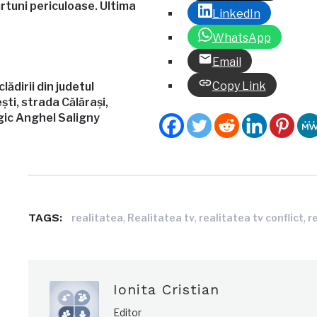
rtuni periculoase. Ultima
LinkedIn
WhatsApp
Email
Copy Link
ădirii din judetul
ști, strada Călărași,
gic Anghel Saligny
TAGS:
,
,
,
realitatea
Realitatea tv
realitatea tv conflict
r
Ionita Cristian
Editor