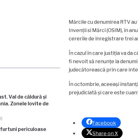
Mărcile cu denumirea RTV au fo
Invenţii si Mărci (OSIM), în an
cererile de înregistrare trei an
În cazul în care justiţia va da
fi nevoit să renunţe la denumir
judecătorească prin care inte
În octombrie, aceeaşi instanţ
prejudiciată şi care este cuan
. Val de căldură și
nia. Zonele lovite de
48
Facebook
Share on X