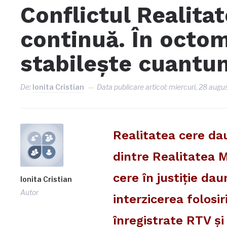
Conflictul Realita
continuă. În octom
stabileşte cuantu
De:
Ionita Cristian
Data publicare articol:
miercuri, 28 augu
Realitatea cere dau
dintre Realitatea M
cere în justiţie da
Ionita Cristian
Autor
interzicerea folosir
înregistrate RTV ş