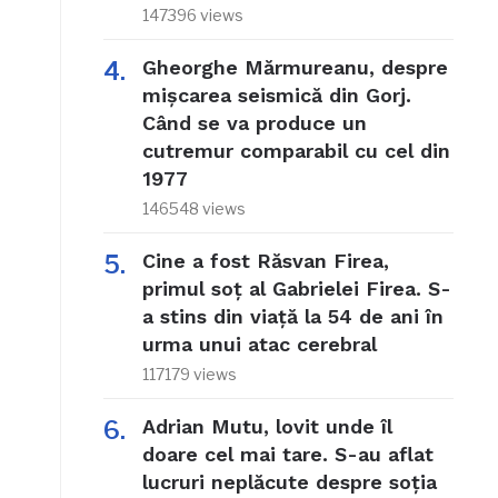
147396 views
Gheorghe Mărmureanu, despre
mișcarea seismică din Gorj.
Când se va produce un
cutremur comparabil cu cel din
1977
146548 views
Cine a fost Răsvan Firea,
primul soț al Gabrielei Firea. S-
a stins din viață la 54 de ani în
urma unui atac cerebral
117179 views
Adrian Mutu, lovit unde îl
doare cel mai tare. S-au aflat
lucruri neplăcute despre soția