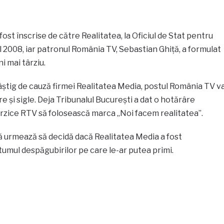
st înscrise de către Realitatea, la Oficiul de Stat pentru
ul 2008, iar patronul România TV, Sebastian Ghiţă, a formulat
i mai târziu.
 câştig de cauză firmei Realitatea Media, postul România TV v
e şi sigle. Deja Tribunalul Bucureşti a dat o hotărâre
rzice RTV să folosească marca „Noi facem realitatea”.
ă urmează să decidă dacă Realitatea Media a fost
tumul despăgubirilor pe care le-ar putea primi.