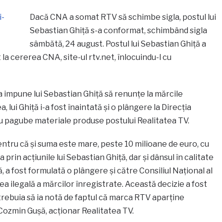
Dacă CNA a somat RTV să schimbe sigla, postul lui
Sebastian Ghiţă s-a conformat, schimbând sigla
sâmbătă, 24 august. Postul lui Sebastian Ghiță a
la cererea CNA, site-ul rtv.net, înlocuindu-l cu
a impune lui Sebastian Ghiţă să renunţe la mărcile
lui Ghiţă i-a fost înaintată şi o plângere la Direcţia
u pagube materiale produse postului Realitatea TV.
ntru că şi suma este mare, peste 10 milioane de euro, cu
 prin acţiunile lui Sebastian Ghiţă, dar şi dânsul în calitate
, a fost formulată o plângere şi către Consiliul Naţional al
rea ilegală a mărcilor înregistrate. Această decizie a fost
trebuia să ia notă de faptul că marca RTV aparţine
Cozmin Guşă, acţionar Realitatea TV.