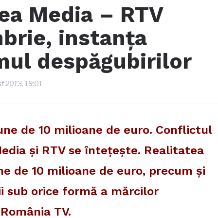
tea Media – RTV
brie, instanţa
mul despăgubirilor
st 2013, 19:01
ne de 10 milioane de euro. Conflictul
edia şi RTV se înteţeşte. Realitatea
une de 10 milioane de euro, precum şi
ii sub orice formă a mărcilor
i România TV.