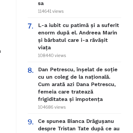
sa
114641 views
L-a iubit cu patimă și a suferit
enorm după el. Andreea Marin
și bărbatul care i-a răvășit
viața
a
108440 views
Dan Petrescu, înșelat de soție
cu un coleg de la națională.
Cum arată azi Dana Petrescu,
femeia care tratează
frigiditatea și impotența
104686 views
Ce spunea Bianca Drăgușanu
despre Tristan Tate după ce au