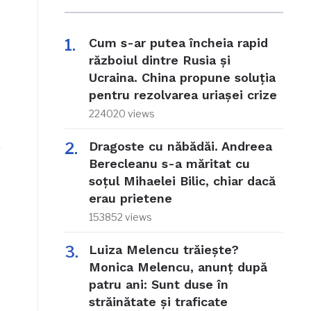
Cum s-ar putea încheia rapid
războiul dintre Rusia și
Ucraina. China propune soluția
pentru rezolvarea uriașei crize
224020 views
Dragoste cu năbădăi. Andreea
Berecleanu s-a măritat cu
soțul Mihaelei Bilic, chiar dacă
erau prietene
153852 views
Luiza Melencu trăiește?
Monica Melencu, anunț după
patru ani: Sunt duse în
străinătate și traficate