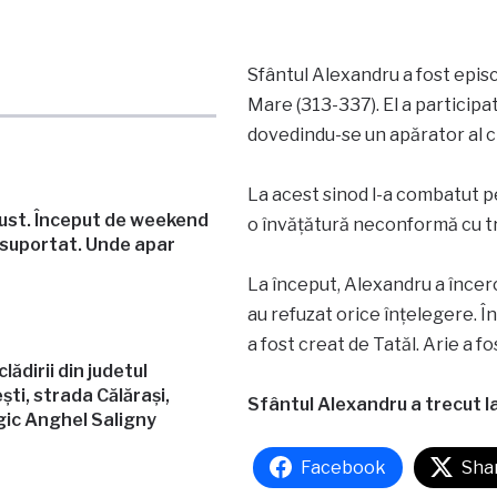
Sfântul Alexandru a fost episc
Mare (313-337). El a participa
dovedindu-se un apărator al c
La acest sinod l-a combatut pe 
ust. Început de weekend
o învățătură neconformă cu trad
 suportat. Unde apar
La început, Alexandru a încerca
au refuzat orice înțelegere. În 
a fost creat de Tatăl. Arie a 
ădirii din judetul
ști, strada Călărași,
Sfântul Alexandru a trecut la
gic Anghel Saligny
Facebook
Sha