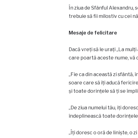
În ziua de Sfânful Alexandru, s
trebuie să fii milostiv cu cei n
Mesaje de felicitare
Dacă vreți să le urați „La mulț
care poartă aceste nume, vă o
„Fie ca din această zi sfântă, î
soare care să îți aducă fericire
și toate dorințele să ți se împl
„De ziua numelui tău, iți doresc
îndeplinească toate dorințele!
„Îți doresc o oră de liniște, o 