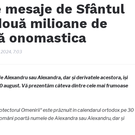
 mesaje de Sfântul
două milioane de
ză onomastica
t 2024, 7:03
 Alexandru sau Alexandra, dar și derivatele acestora, își
 august. Vă prezentăm câteva dintre cele mai frumoase
otectorul Omenirii“ este prăznuit în calendarul ortodox pe 30
români poartă numele de Alexandra sau Alexandru, dar și