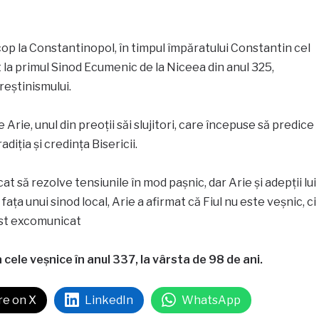
op la Constantinopol, în timpul împăratului Constantin cel
t la primul Sinod Ecumenic de la Niceea din anul 325,
reștinismului.
Arie, unul din preoții săi slujitori, care începuse să predice
iția și credința Bisericii.
t să rezolve tensiunile în mod pașnic, dar Arie și adepții lui
fața unui sinod local, Arie a afirmat că Fiul nu este veșnic, ci
fost excomunicat
 cele veșnice în anul 337, la vârsta de 98 de ani.
re on X
LinkedIn
WhatsApp