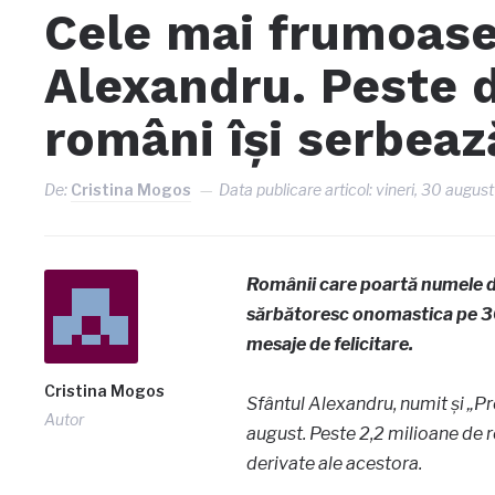
Cele mai frumoase
Alexandru. Peste 
români își serbea
De:
Cristina Mogos
Data publicare articol:
vineri, 30 augus
Românii care poartă numele de
sărbătoresc onomastica pe 30
mesaje de felicitare.
Cristina Mogos
Sfântul Alexandru, numit și „Pr
Autor
august. Peste 2,2 milioane de 
derivate ale acestora.