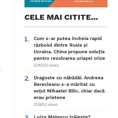
CELE MAI CITITE…
Cum s-ar putea încheia rapid
războiul dintre Rusia și
Ucraina. China propune soluția
pentru rezolvarea uriașei crize
224005 views
t
Dragoste cu năbădăi. Andreea
Berecleanu s-a măritat cu
soțul Mihaelei Bilic, chiar dacă
erau prietene
153852 views
Luiza Melencu trăiește?