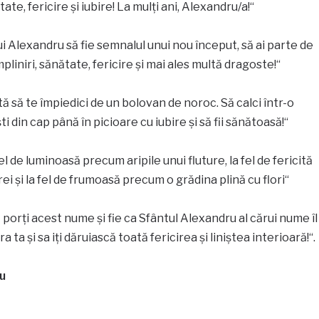
te, fericire și iubire! La mulți ani, Alexandru/a!“
 Alexandru să fie semnalul unui nou început, să ai parte de
pliniri, sănătate, fericire și mai ales multă dragoste!“
ată să te împiedici de un bolovan de noroc. Să calci într-o
ti din cap până în picioare cu iubire și să fii sănătoasă!“
 fel de luminoasă precum aripile unui fluture, la fel de fericită
 și la fel de frumoasă precum o grădina plină cu flori“
că porți acest nume și fie ca Sfântul Alexandru al cărui nume îl
 ta și sa iți dăruiască toată fericirea și liniștea interioară!“.
u