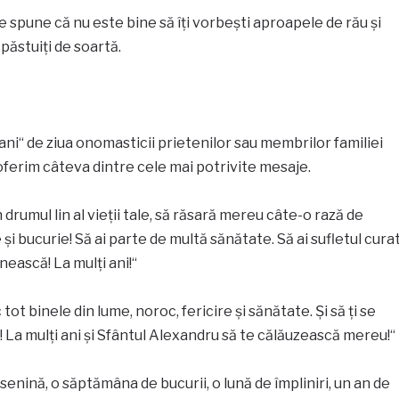
e spune că nu este bine să îți vorbești aproapele de rău și
ăpăstuiți de soartă.
i ani“ de ziua onomasticii prietenilor sau membrilor familiei
ferim câteva dintre cele mai potrivite mesaje.
n drumul lin al vieții tale, să răsară mereu câte-o rază de
 și bucurie! Să ai parte de multă sănătate. Să ai sufletul cura
inească! La mulți ani!“
 tot binele din lume, noroc, fericire și sănătate. Și să ți se
 La mulți ani și Sfântul Alexandru să te călăuzească mereu!“
zi senină, o săptămâna de bucurii, o lună de împliniri, un an de