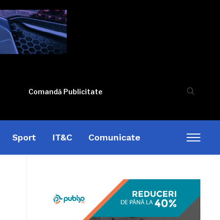
Comandă Publicitate
Sport
IT&C
Comunicate
Toggl
sideb
&
naviga