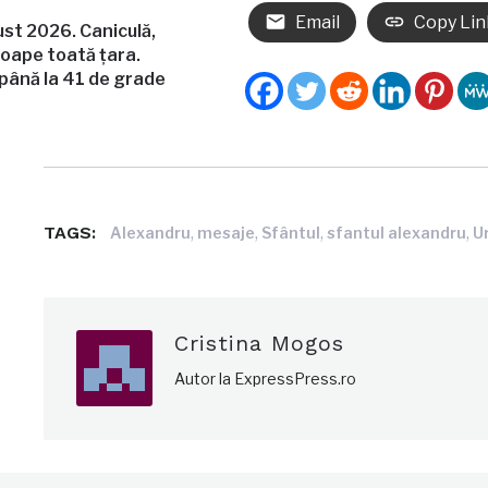
Email
Copy Lin
t 2026. Caniculă,
roape toată țara.
până la 41 de grade
TAGS:
,
,
,
,
Alexandru
mesaje
Sfântul
sfantul alexandru
Ur
Cristina Mogos
Autor la ExpressPress.ro