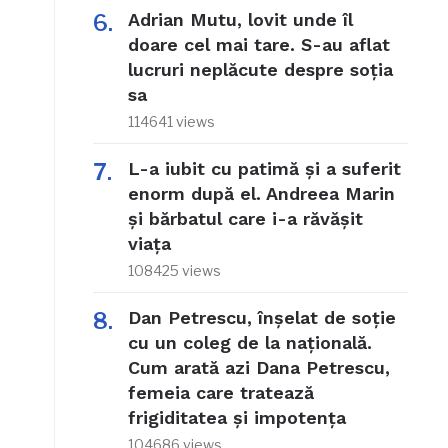
Adrian Mutu, lovit unde îl
doare cel mai tare. S-au aflat
lucruri neplăcute despre soția
sa
114641 views
L-a iubit cu patimă și a suferit
enorm după el. Andreea Marin
și bărbatul care i-a răvășit
viața
108425 views
Dan Petrescu, înșelat de soție
cu un coleg de la națională.
Cum arată azi Dana Petrescu,
femeia care tratează
frigiditatea și impotența
104686 views