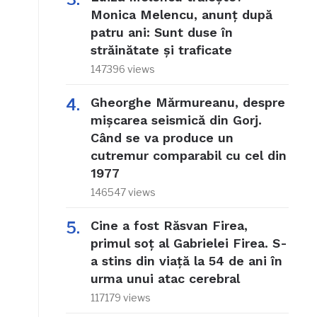
Monica Melencu, anunț după
patru ani: Sunt duse în
străinătate și traficate
147396 views
Gheorghe Mărmureanu, despre
mișcarea seismică din Gorj.
Când se va produce un
cutremur comparabil cu cel din
1977
146547 views
Cine a fost Răsvan Firea,
primul soț al Gabrielei Firea. S-
a stins din viață la 54 de ani în
urma unui atac cerebral
117179 views