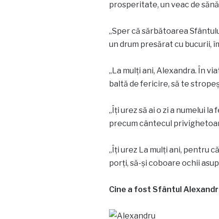
prosperitate, un veac de sănăta
„Sper că sărbătoarea Sfântului
un drum presărat cu bucurii, îm
„La mulți ani, Alexandra. În vi
baltă de fericire, să te stropeș
„Îți urez să ai o zi a numelui la
precum cântecul privighetoarei
„Îți urez La mulți ani, pentru 
porți, să-și coboare ochii asupra
Cine a fost Sfântul Alexandr