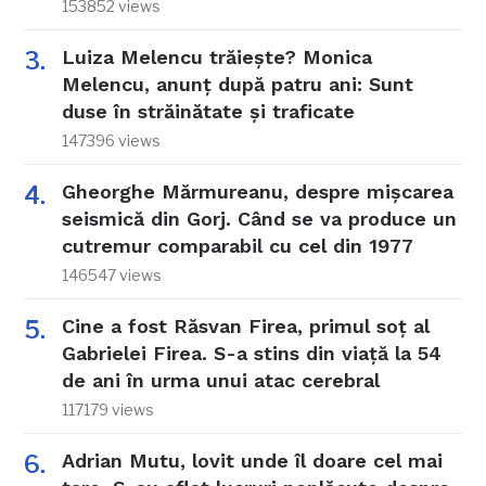
153852 views
Luiza Melencu trăiește? Monica
Melencu, anunț după patru ani: Sunt
duse în străinătate și traficate
147396 views
Gheorghe Mărmureanu, despre mișcarea
seismică din Gorj. Când se va produce un
cutremur comparabil cu cel din 1977
146547 views
Cine a fost Răsvan Firea, primul soț al
Gabrielei Firea. S-a stins din viață la 54
de ani în urma unui atac cerebral
117179 views
Adrian Mutu, lovit unde îl doare cel mai