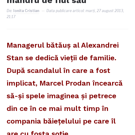
mândru de fiul său
De:
Ionita Cristian
Data publicare articol:
marți, 27 august 2013,
21:17
Managerul bătăuş al Alexandrei
Stan se dedică vieţii de familie.
După scandalul în care a fost
implicat, Marcel Prodan încearcă
să-şi spele imaginea şi petrece
din ce în ce mai mult timp în
compania băieţelului pe care îl
are cu fosta soţie.