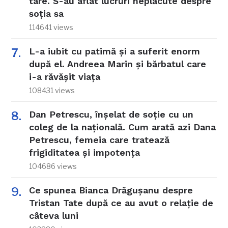
tare. S-au aflat lucruri neplăcute despre
soția sa
114641 views
L-a iubit cu patimă și a suferit enorm
după el. Andreea Marin și bărbatul care
i-a răvășit viața
108431 views
Dan Petrescu, înșelat de soție cu un
coleg de la națională. Cum arată azi Dana
Petrescu, femeia care tratează
frigiditatea și impotența
104686 views
Ce spunea Bianca Drăgușanu despre
Tristan Tate după ce au avut o relație de
câteva luni