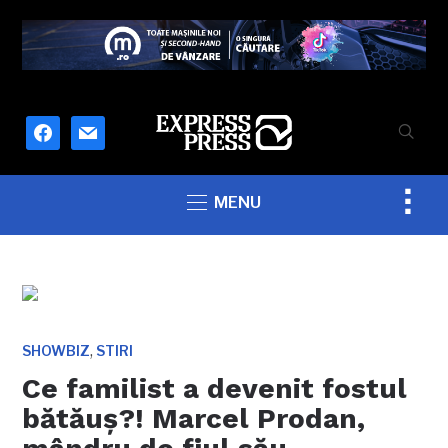
facebook
mail
Togg
MENU
sideb
&
navig
,
SHOWBIZ
STIRI
Ce familist a devenit fostul
bătăuş?! Marcel Prodan,