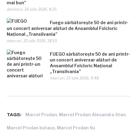
mai bun”
duminică, 26 iulie 2026, 8:25
Fuego sărbătorește 50 de ani printr-
un concert aniversar alături de Ansamblul Folcloric
Național „Transilvania”
miercuri, 22 iulie 2026, 18:10
FUEGO sărbătorește 50 de ani printr-
un concert aniversar alături de
Ansamblul Folcloric Național
„Transilvania”
miercuri, 15 iulie 2026, 9:48
TAGS:
,
,
Marcel Prodan
Marcel Prodan Alexandra Stan
,
Marcel Prodan bataus
Marcel Prodan fiu