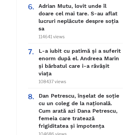
Adrian Mutu, lovit unde îl
doare cel mai tare. S-au aflat
lucruri neplăcute despre soția
sa
114641 views
L-a iubit cu patimă și a suferit
enorm după el. Andreea Marin
și bărbatul care i-a răvășit
viața
108437 views
Dan Petrescu, înșelat de soție
cu un coleg de la națională.
Cum arată azi Dana Petrescu,
femeia care tratează
frigiditatea și impotența
104686 views