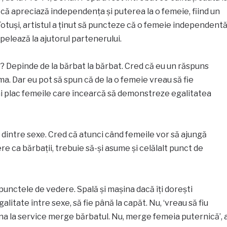
că apreciază independența și puterea la o femeie, fiind un
 Totuși, artistul a ținut să puncteze că o femeie independent
apelează la ajutorul partenerului.
e? Depinde de la bărbat la bărbat. Cred că eu un răspuns
a. Dar eu pot să spun că de la o femeie vreau să fie
i plac femeile care încearcă să demonstreze egalitatea
 dintre sexe. Cred că atunci când femeile vor să ajungă
e ca bărbații, trebuie să-și asume și celălalt punct de
 punctele de vedere. Spală și mașina dacă îți dorești
litate între sexe, să fie până la capăt. Nu, ‘vreau să fiu
na la service merge bărbatul. Nu, merge femeia puternică’, 