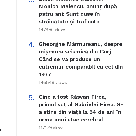
Monica Melencu, anunț după
patru ani: Sunt duse în
ă
străinătate și traficate
147396 views
Gheorghe Mărmureanu, despre
mișcarea seismică din Gorj.
Când se va produce un
cutremur comparabil cu cel din
1977
146548 views
Cine a fost Răsvan Firea,
primul soț al Gabrielei Firea. S-
a stins din viață la 54 de ani în
urma unui atac cerebral
117179 views
a