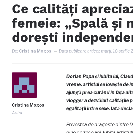
Ce calități apreci
femeie: „Spală și 
dorești independe
De:
Cristina Mogos
Data publicare articol:
marți, 18 aprilie 
Dorian Popa și iubita lui, Clau
vreme, artistul se lovește de 
ajungă prea curând în fața alt
vlogger a dezvăluit calitățile 
Cristina Mogos
egalității între sexe. Iată decla
Autor
Povestea de dragoste dintre Do
bine de zece ani. Iubita artistul