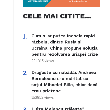
CELE MAI CITITE…
Cum s-ar putea încheia rapid
războiul dintre Rusia și
Ucraina. China propune soluția
pentru rezolvarea uriașei crize
224015 views
Dragoste cu năbădăi. Andreea
Berecleanu s-a măritat cu
soțul Mihaelei Bilic, chiar dacă
erau prietene
153852 views
Luiza Melencu trăiește?
a