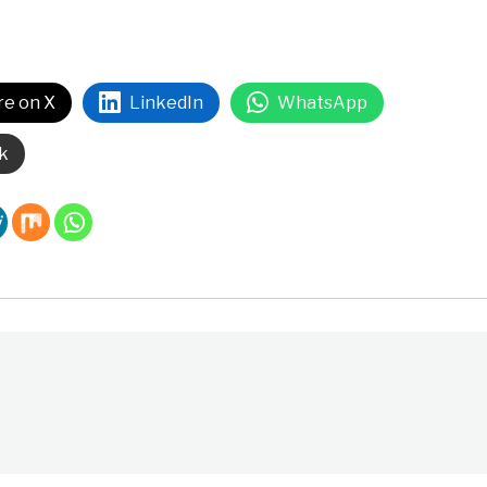
re on X
LinkedIn
WhatsApp
k