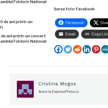
amblul Folcloric Național
Sursa foto: Facebook
Facebook
Sha
Email
Copy Lin
de ani printr-un concert
amblul Folcloric Național
Cristina Mogos
Autor la ExpressPress.ro