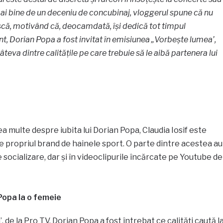
bine de un deceniu de concubinaj, vloggerul spune că nu
că, motivând că, deocamdată, își dedică tot timpul
t, Dorian Popa a fost invitat în emisiunea „Vorbește lumea’,
âteva dintre calitățile pe care trebuie să le aibă partenera lui
a multe despre iubita lui Dorian Popa, Claudia Iosif este
e propriul brand de hainele sport. O parte dintre acestea au
socializare, dar și în videoclipurile încărcate pe Youtube de
Popa la o femeie
de la Pro TV, Dorian Popa a fost întrebat ce calități caută l