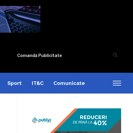
Comandă Publicitate
Sport
IT&C
Comunicate
Toggl
sideb
&
naviga