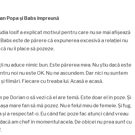
ian Popa și Babs împreună
udia Iosif a explicat motivul pentru care nu se mai afișează
. Babs este de părere că expunerea excesivă a relației nu
ă nu îi place să pozeze.
ții nu aduce nimic bun. Este părerea mea. Nu știu dacă este
entru noi nu este OK. Nu ne ascundem. Dar nici nu suntem
 filmări. Fiecare cu treaba lui. Acasă e acasă.
pe Dorian o să vezi că el are temă. Este doar el în poze. Și
n așa mare fan să mă pozez. Nu e felul meu de femeie. Și fug,
ta și a respectat-o. Eu când fac poze fac atunci când vreau
c dacă am chef în momentul acela. De obicei nu prea sunt cu
.