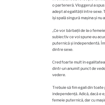
o parteneră. Vloggerul a spus 
adept al egalității între sexe.
își spală singură mașina și nu 
„Ce vor bărbații de la o femei
subiectiv ce voi spune eu acum
puternică și independentă. Îm
dintre sexe.
Cred foarte mult în egalitatea
dintr-un anumit punct de veder
vedere.
Trebuie să fim egali din toate
independență. Adică, dacă e ega
femeie puternică, dar cu mași