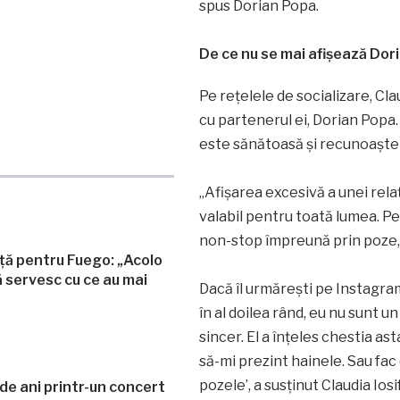
spus Dorian Popa.
De ce nu se mai afișează Dor
Pe rețelele de socializare, Cla
cu partenerul ei, Dorian Popa
este sănătoasă și recunoaște c
„Afișarea excesivă a unei rela
valabil pentru toată lumea. P
non-stop împreună prin poze, și
ață pentru Fuego: „Acolo
 servesc cu ce au mai
Dacă îl urmărești pe Instagram 
în al doilea rând, eu nu sunt u
sincer. El a înțeles chestia as
să-mi prezint hainele. Sau fa
pozele’, a susținut Claudia Iosif
e ani printr-un concert