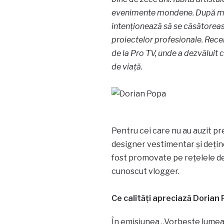
evenimente mondene. După mai 
intenționează să se căsătoreas
proiectelor profesionale. Recen
de la Pro TV, unde a dezvăluit c
de viață.
Pentru cei care nu au auzit pre
designer vestimentar și dețin
fost promovate pe rețelele de 
cunoscut vlogger.
Ce calități apreciază Dorian 
În emisiunea „Vorbește lumea’, 