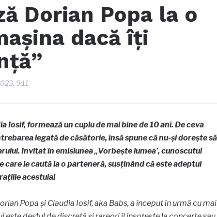
ază Dorian Popa la o
mașina dacă îți
nță”
2023, 9:11
dia Iosif, formează un cuplu de mai bine de 10 ani. De ceva
întrebarea legată de căsătorie, însă spune că nu-și dorește să
arului. Invitat în emisiunea „Vorbește lumea’, cunoscutul
pe care le caută la o parteneră, susținând că este adeptul
rațiile acestuia!
rian Popa și Claudia Iosif, aka Babs, a început în urmă cu mai
ui este destul de discretă și rareori îl însoțește la concerte sau