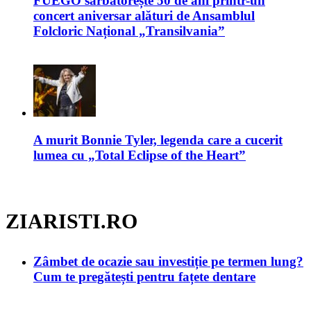
FUEGO sărbătorește 50 de ani printr-un
concert aniversar alături de Ansamblul
Folcloric Național „Transilvania”
A murit Bonnie Tyler, legenda care a cucerit
lumea cu „Total Eclipse of the Heart”
ZIARISTI.RO
Zâmbet de ocazie sau investiție pe termen lung?
Cum te pregătești pentru fațete dentare