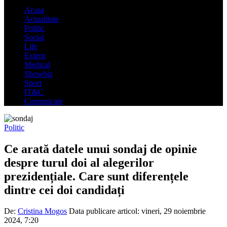
Acasa
Actualitate
Politic
Social
Life
Extern
Medical
Showbiz
Sport
IT&C
Comunicate
Politic
Ce arată datele unui sondaj de opinie
despre turul doi al alegerilor
prezidențiale. Care sunt diferențele
dintre cei doi candidați
De:
Cristina Mogos
Data publicare articol:
vineri, 29 noiembrie
2024, 7:20