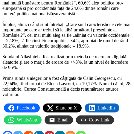
mai multă bunăstare pentru România?”, 60,6% aleg politica pro-
europeană și pro-occidentală față de 24.6% dintre români care
preferă politica naționalistă/suveranistă.
În plus, atunci când sunt întrebați „Care sunt caracteristicile cele mai
importante pe care ar trebui să le aibă următorul președinte al
României?”, cei mai mulți aleg să fie „aliniat cu valorile occidentale”
– 52.8%, să fie cinstit/incoruptibil – 34.5, apropiat de omul de rând –
30.2%, aliniat cu valorile tradiționale – 18.9%.
Sondajul AtlasIntel a fost realizat prin metoda de recrutare digitală
aleatorie și are o marjă de eroare de +/-3%, la un nivel de încredere
de 95%.
Prima rundă a alegerilor a fost câștigată de Călin Georgescu, cu
22,94%, fiind urmat de Elena Lasconi, cu 19,17%. Numai că joi, 28
noiembrie, Curtea Constituțională a decis renumărarea tuturor
voturilor.
Facebook
Share on X
LinkedIn
WhatsApp
Email
Copy Link