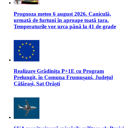
Prognoza meteo 6 august 2026. Caniculă,
urmată de furtuni în aproape toată țara.
Temperaturile vor urca până la 41 de grade
Realizare Grădinița P+1E cu Program
Prelungit, în Comuna Frumușani, Județul
Călărași, Sat Orăști