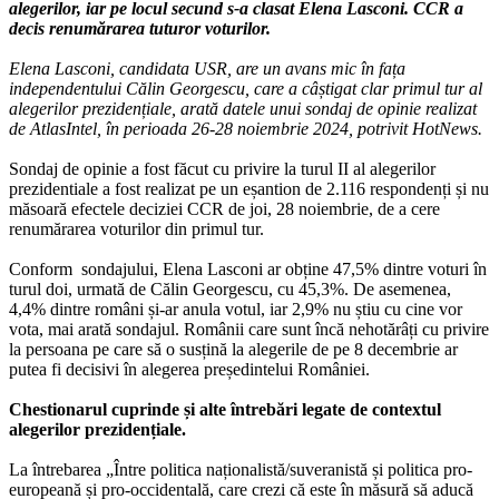
alegerilor, iar pe locul secund s-a clasat Elena Lasconi. CCR a
decis renumărarea tuturor voturilor.
Elena Lasconi, candidata USR, are un avans mic în fața
independentului Călin Georgescu, care a câștigat clar primul tur al
alegerilor prezidențiale, arată datele unui sondaj de opinie realizat
de AtlasIntel, în perioada 26-28 noiembrie 2024, potrivit HotNews.
Sondaj de opinie a fost făcut cu privire la turul II al alegerilor
prezidentiale a fost realizat pe un eșantion de 2.116 respondenți și nu
măsoară efectele deciziei CCR de joi, 28 noiembrie, de a cere
renumărarea voturilor din primul tur.
Conform sondajului, Elena Lasconi ar obține 47,5% dintre voturi în
turul doi, urmată de Călin Georgescu, cu 45,3%. De asemenea,
4,4% dintre români și-ar anula votul, iar 2,9% nu știu cu cine vor
vota, mai arată sondajul. Românii care sunt încă nehotărâți cu privire
la persoana pe care să o susțină la alegerile de pe 8 decembrie ar
putea fi decisivi în alegerea președintelui României.
Chestionarul cuprinde și alte întrebări legate de contextul
alegerilor prezidențiale.
La întrebarea „Între politica naționalistă/suveranistă și politica pro-
europeană și pro-occidentală, care crezi că este în măsură să aducă