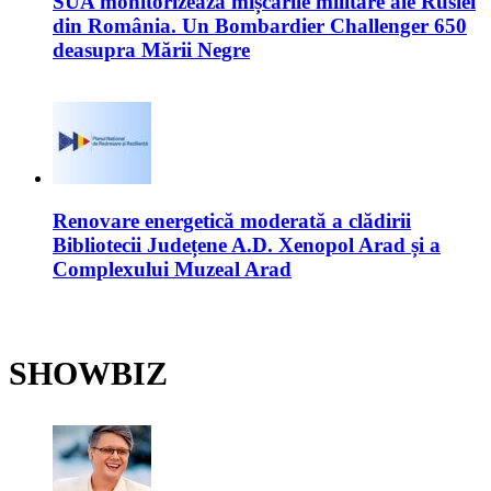
SUA monitorizează mișcările militare ale Rusiei
din România. Un Bombardier Challenger 650
deasupra Mării Negre
Renovare energetică moderată a clădirii
Bibliotecii Județene A.D. Xenopol Arad și a
Complexului Muzeal Arad
SHOWBIZ