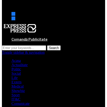
URMARESTE-NE
facebook
mail
Comandă Publicitate
Toggle sidebar & navigation
Acasa
Actualitate
Politic
Social
Life
Extern
Medical
Showbiz
Sport
IT&C
Comunicate