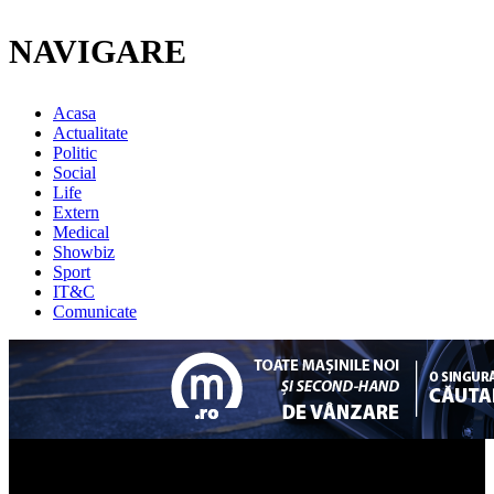
NAVIGARE
Acasa
Actualitate
Politic
Social
Life
Extern
Medical
Showbiz
Sport
IT&C
Comunicate