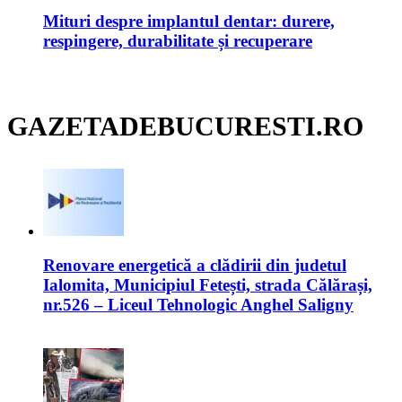
Mituri despre implantul dentar: durere,
respingere, durabilitate și recuperare
GAZETADEBUCURESTI.RO
Renovare energetică a clădirii din judetul
Ialomita, Municipiul Fetești, strada Călărași,
nr.526 – Liceul Tehnologic Anghel Saligny