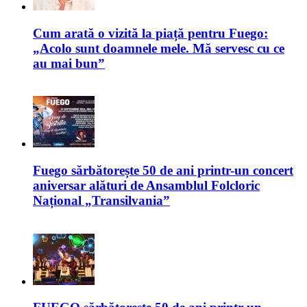
Cum arată o vizită la piață pentru Fuego:
„Acolo sunt doamnele mele. Mă servesc cu ce
au mai bun”
Fuego sărbătorește 50 de ani printr-un concert
aniversar alături de Ansamblul Folcloric
Național „Transilvania”