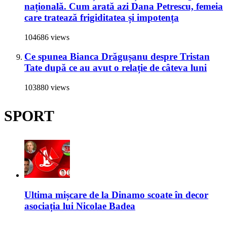
națională. Cum arată azi Dana Petrescu, femeia
care tratează frigiditatea și impotența
104686 views
Ce spunea Bianca Drăgușanu despre Tristan
Tate după ce au avut o relație de câteva luni
103880 views
SPORT
Ultima mișcare de la Dinamo scoate în decor
asociația lui Nicolae Badea