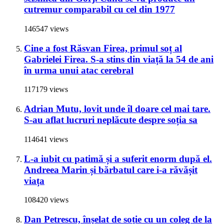
cutremur comparabil cu cel din 1977
146547 views
Cine a fost Răsvan Firea, primul soț al
Gabrielei Firea. S-a stins din viață la 54 de ani
în urma unui atac cerebral
117179 views
Adrian Mutu, lovit unde îl doare cel mai tare.
S-au aflat lucruri neplăcute despre soția sa
114641 views
L-a iubit cu patimă și a suferit enorm după el.
Andreea Marin și bărbatul care i-a răvășit
viața
108420 views
Dan Petrescu, înșelat de soție cu un coleg de la