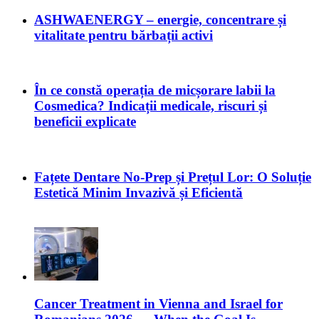
ASHWAENERGY – energie, concentrare și
vitalitate pentru bărbații activi
În ce constă operația de micșorare labii la
Cosmedica? Indicații medicale, riscuri și
beneficii explicate
Fațete Dentare No-Prep și Prețul Lor: O Soluție
Estetică Minim Invazivă și Eficientă
Cancer Treatment in Vienna and Israel for