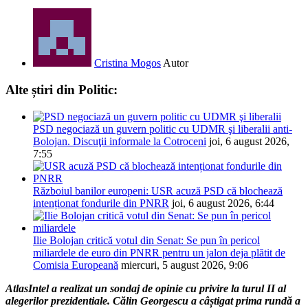
Cristina Mogos
Autor
Alte știri din Politic:
PSD negociază un guvern politic cu UDMR şi liberalii anti-
Bolojan. Discuţii informale la Cotroceni
joi, 6 august 2026,
7:55
Războiul banilor europeni: USR acuză PSD că blochează
intenționat fondurile din PNRR
joi, 6 august 2026, 6:44
Ilie Bolojan critică votul din Senat: Se pun în pericol
miliardele de euro din PNRR pentru un jalon deja plătit de
Comisia Europeană
miercuri, 5 august 2026, 9:06
AtlasIntel a realizat un sondaj de opinie cu privire la turul II al
alegerilor prezidentiale. Călin Georgescu a câștigat prima rundă a