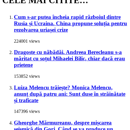
CELE MAI CITITE…
Cum s-ar putea încheia rapid războiul dintre
Rusia și Ucraina. China propune soluția pentru
rezolvarea uriașei crize
224001 views
Dragoste cu năbădăi. Andreea Berecleanu s-a
măritat cu soțul Mihaelei Bilic, chiar dacă erau
prietene
153852 views
Luiza Melencu trăiește? Monica Melencu,
anunț după patru ani: Sunt duse în străinătate
și traficate
147396 views
Gheorghe Mărmureanu, despre mișcarea
seismică din Gorj. Când se va produce un