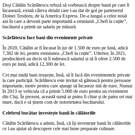
Deși Cătălin Scărlătescu refuză să vorbească despre banii pe care îi
încasează, există câteva detalii care l-au dat de gol pe partenerul
Doinei Teodoru, de la America Express. De-a lungul a celor nouă
ani în care a devenit parte importantă a emisiunii „Chefi la cuțite”,
bucătarul a primit un salariu pe măsură.
Scărlătescu face bani din evenimente private
În 2020, Cătălin ar fi încasat în jur de 1.500 de euro pe lună, adică
7,382 de lei, pentru emisiunea „Chefi la cuțite”. Ulterior, în 2021,
producătorii au decis să îi mărească salariul și să îi ofere 2.500 de
euro pe lună, adică 12,300 de lei.
Cei mai mulți bani reușește, însă, să îi facă din evenimentele private
la care participă. Scărlătescu este invitat să gătească pentru persoane
importante, motiv pentru care ajunge să încaseze mii de euro. Numai
în 2013 se vehicula că a primit 5.000 de euro pentru un eveniment
din Cluj. În prezent, această sumă ar putea fi chiar și de patru ori mai
mare, dacă e să ținem cont de notorietatea bucătarului.
Celebrul bucătar investește banii în călătoriile
Cătălin Scărlătescu a admis, însă, că își investește banii în călătoriile
ce l-au ajutat să descopere cele mai bune preparate culinare.