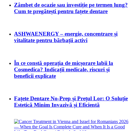
Zâmbet de ocazie sau investiție pe termen lung?
Cum te pregătești pentru fațete dentare
ASHWAENERGY – energie, concentrare și
vitalitate pentru bărbații activi
În ce constă operația de micșorare labii la
Cosmedica? Indicații medicale, riscuri și
beneficii explicate
Fațete Dentare No-Prep și Prețul Lor: O Soluție
Estetică Minim Invazivă și Eficientă