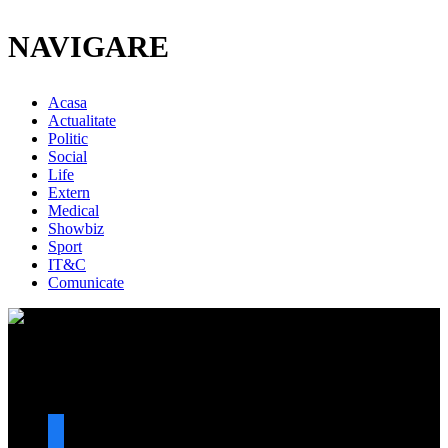
NAVIGARE
Acasa
Actualitate
Politic
Social
Life
Extern
Medical
Showbiz
Sport
IT&C
Comunicate
URMARESTE-NE
facebook