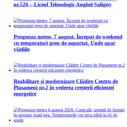
nr.526 – Liceul Tehnologic Anghel Saligny
Prognoza meteo, 7 august. Început de weekend
cu temperaturi greu de suportat. Unde apar
vijeliile
Reabilitare și modernizare Clădire Centru de
Plasament nr.2 în vederea creșterii eficienței
energetice