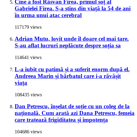
Cine a fost Răsvan Firea, primul soț al
Gabrielei Firea. S-a stins din viață la 54 de ani
în urma unui atac cerebral
117179 views
Adrian Mutu, lovit unde îl doare cel mai tare.
S-au aflat lucruri neplăcute despre soția sa
114641 views
L-a iubit cu patimă și a suferit enorm după el.
Andreea Marin și bărbatul care i-a răvășit
viața
108435 views
Dan Petrescu, înșelat de soție cu un coleg de la
națională. Cum arată azi Dana Petrescu, femeia
care tratează frigiditatea și impotența
104686 views