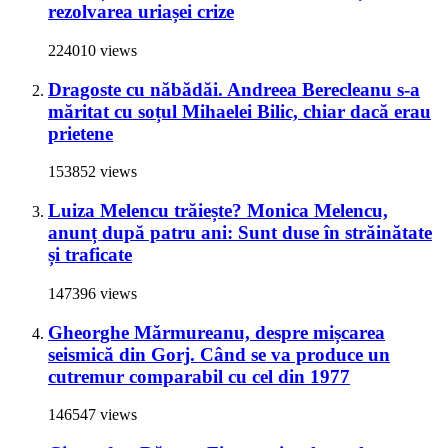
rezolvarea uriașei crize
224010 views
Dragoste cu năbădăi. Andreea Berecleanu s-a
măritat cu soțul Mihaelei Bilic, chiar dacă erau
prietene
153852 views
Luiza Melencu trăiește? Monica Melencu,
anunț după patru ani: Sunt duse în străinătate
și traficate
147396 views
Gheorghe Mărmureanu, despre mișcarea
seismică din Gorj. Când se va produce un
cutremur comparabil cu cel din 1977
146547 views