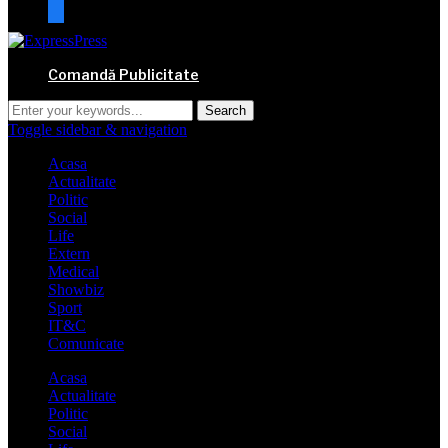
mail
Comandă Publicitate
Toggle sidebar & navigation
Acasa
Actualitate
Politic
Social
Life
Extern
Medical
Showbiz
Sport
IT&C
Comunicate
Acasa
Actualitate
Politic
Social