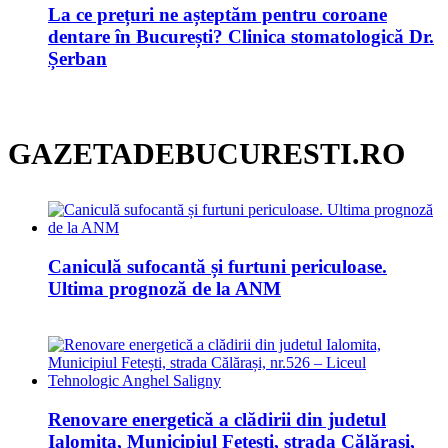
La ce prețuri ne așteptăm pentru coroane
dentare în București? Clinica stomatologică Dr.
Șerban
GAZETADEBUCURESTI.RO
Caniculă sufocantă și furtuni periculoase.
Ultima prognoză de la ANM
Renovare energetică a clădirii din judetul
Ialomita, Municipiul Fetești, strada Călărași,