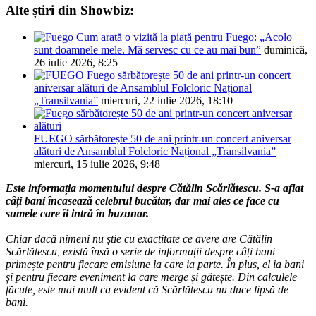
Alte știri din Showbiz:
Cum arată o vizită la piață pentru Fuego: „Acolo
sunt doamnele mele. Mă servesc cu ce au mai bun”
duminică,
26 iulie 2026, 8:25
Fuego sărbătorește 50 de ani printr-un concert
aniversar alături de Ansamblul Folcloric Național
„Transilvania”
miercuri, 22 iulie 2026, 18:10
FUEGO sărbătorește 50 de ani printr-un concert aniversar
alături de Ansamblul Folcloric Național „Transilvania”
miercuri, 15 iulie 2026, 9:48
Este informația momentului despre Cătălin Scărlătescu. S-a aflat
câți bani încasează celebrul bucătar, dar mai ales ce face cu
sumele care îi intră în buzunar.
Chiar dacă nimeni nu știe cu exactitate ce avere are Cătălin
Scărlătescu, există însă o serie de informații despre câți bani
primește pentru fiecare emisiune la care ia parte. În plus, el ia bani
și pentru fiecare eveniment la care merge și gătește. Din calculele
făcute, este mai mult ca evident că Scărlătescu nu duce lipsă de
bani.