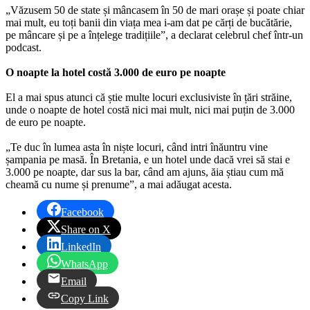
„Văzusem 50 de state și mâncasem în 50 de mari orașe și poate chiar
mai mult, eu toți banii din viața mea i-am dat pe cărți de bucătărie,
pe mâncare și pe a înțelege tradițiile”, a declarat celebrul chef într-un
podcast.
O noapte la hotel costă 3.000 de euro pe noapte
El a mai spus atunci că știe multe locuri exclusiviste în țări străine,
unde o noapte de hotel costă nici mai mult, nici mai puțin de 3.000
de euro pe noapte.
„Te duc în lumea asta în niște locuri, când intri înăuntru vine
șampania pe masă. În Bretania, e un hotel unde dacă vrei să stai e
3.000 pe noapte, dar sus la bar, când am ajuns, ăia știau cum mă
cheamă cu nume și prenume”, a mai adăugat acesta.
Facebook
Share on X
LinkedIn
WhatsApp
Email
Copy Link