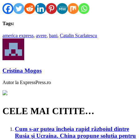
Tags:
america express
,
avere
,
bani
,
Catalin Scarlatescu
Cristina Mogos
Autor la ExpressPress.ro
CELE MAI CITITE…
Cum s-ar putea încheia rapid războiul dintre
Rusia și Ucraina. China propune soluția pentru