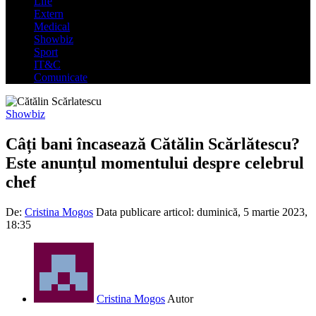
Life
Extern
Medical
Showbiz
Sport
IT&C
Comunicate
Showbiz
Câți bani încasează Cătălin Scărlătescu?
Este anunțul momentului despre celebrul
chef
De:
Cristina Mogos
Data publicare articol:
duminică, 5 martie 2023,
18:35
Cristina Mogos
Autor