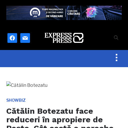
facebook
mail
Togg
sideb
&
navig
SHOWBIZ
Cătălin Botezatu face
reduceri în apropiere de