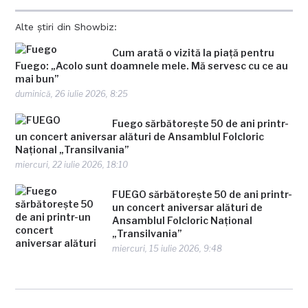
Alte știri din Showbiz:
Cum arată o vizită la piață pentru
Fuego: „Acolo sunt doamnele mele. Mă servesc cu ce au
mai bun”
duminică, 26 iulie 2026, 8:25
Fuego sărbătorește 50 de ani printr-
un concert aniversar alături de Ansamblul Folcloric
Național „Transilvania”
miercuri, 22 iulie 2026, 18:10
FUEGO sărbătorește 50 de ani printr-
un concert aniversar alături de
Ansamblul Folcloric Național
„Transilvania”
miercuri, 15 iulie 2026, 9:48