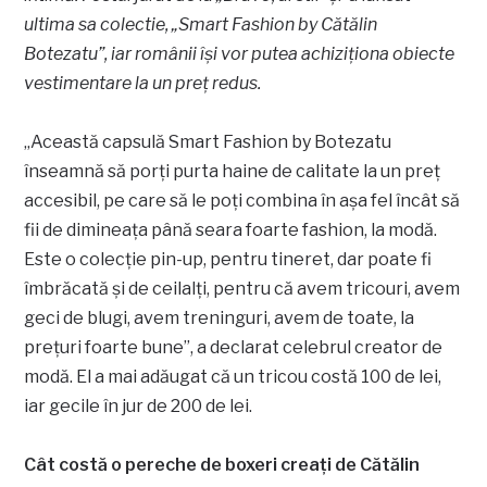
ultima sa colectie, „Smart Fashion by Cătălin
Botezatu”, iar românii își vor putea achiziționa obiecte
vestimentare la un preț redus.
„Această capsulă Smart Fashion by Botezatu
înseamnă să porți purta haine de calitate la un preț
accesibil, pe care să le poți combina în așa fel încât să
fii de dimineața până seara foarte fashion, la modă.
Este o colecție pin-up, pentru tineret, dar poate fi
îmbrăcată și de ceilalți, pentru că avem tricouri, avem
geci de blugi, avem treninguri, avem de toate, la
prețuri foarte bune”, a declarat celebrul creator de
modă. El a mai adăugat că un tricou costă 100 de lei,
iar gecile în jur de 200 de lei.
Cât costă o pereche de boxeri creați de Cătălin