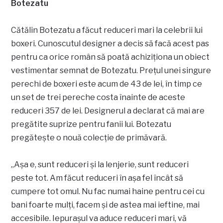
Botezatu
Cătălin Botezatu a făcut reduceri mari la celebrii lui
boxeri. Cunoscutul designer a decis să facă acest pas
pentru ca orice român să poată achiziționa un obiect
vestimentar semnat de Botezatu. Prețul unei singure
perechi de boxeri este acum de 43 de lei, în timp ce
un set de trei pereche costa înainte de aceste
reduceri 357 de lei. Designerul a declarat că mai are
pregătite suprize pentru fanii lui. Botezatu
pregătește o nouă colecție de primăvară.
„Așa e, sunt reduceri și la lenjerie, sunt reduceri
peste tot. Am făcut reduceri în așa fel încât să
cumpere tot omul. Nu fac numai haine pentru cei cu
bani foarte mulți, facem și de astea mai ieftine, mai
accesibile. Iepurașul va aduce reduceri mari, vă