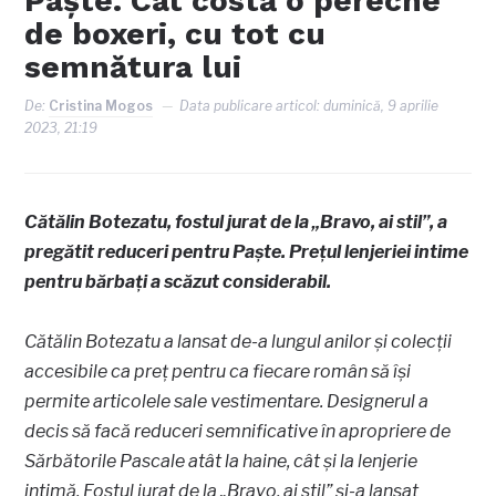
Paște. Cât costă o pereche
de boxeri, cu tot cu
semnătura lui
De:
Cristina Mogos
Data publicare articol:
duminică, 9 aprilie
2023, 21:19
Cătălin Botezatu, fostul jurat de la „Bravo, ai stil”, a
pregătit reduceri pentru Paște. Prețul lenjeriei intime
pentru bărbați a scăzut considerabil.
Cătălin Botezatu a lansat de-a lungul anilor și colecții
accesibile ca preț pentru ca fiecare român să își
permite articolele sale vestimentare. Designerul a
decis să facă reduceri semnificative în apropriere de
Sărbătorile Pascale atât la haine, cât și la lenjerie
intimă. Fostul jurat de la „Bravo, ai stil” și-a lansat