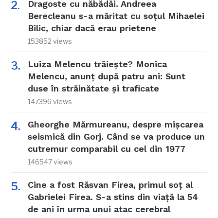
Dragoste cu năbădăi. Andreea
Berecleanu s-a măritat cu soțul Mihaelei
Bilic, chiar dacă erau prietene
153852 views
Luiza Melencu trăiește? Monica
Melencu, anunț după patru ani: Sunt
duse în străinătate și traficate
147396 views
Gheorghe Mărmureanu, despre mișcarea
seismică din Gorj. Când se va produce un
cutremur comparabil cu cel din 1977
146547 views
Cine a fost Răsvan Firea, primul soț al
Gabrielei Firea. S-a stins din viață la 54
de ani în urma unui atac cerebral