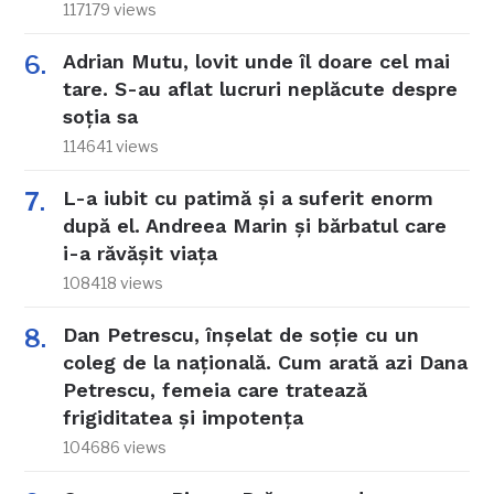
117179 views
Adrian Mutu, lovit unde îl doare cel mai
tare. S-au aflat lucruri neplăcute despre
soția sa
114641 views
L-a iubit cu patimă și a suferit enorm
după el. Andreea Marin și bărbatul care
i-a răvășit viața
108418 views
Dan Petrescu, înșelat de soție cu un
coleg de la națională. Cum arată azi Dana
Petrescu, femeia care tratează
frigiditatea și impotența
104686 views