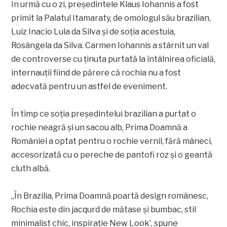
În urmă cu o zi, președintele Klaus Iohannis a fost
primit la Palatul Itamaraty, de omologul său brazilian,
Luiz Inacio Lula da Silva și de soția acestuia,
Rosângela da Silva. Carmen Iohannis a stârnit un val
de controverse cu ținuta purtată la întâlnirea oficială,
internauții fiind de părere că rochia nu a fost
adecvată pentru un astfel de eveniment.
În timp ce soția președintelui brazilian a purtat o
rochie neagră și un sacou alb, Prima Doamnă a
României a optat pentru o rochie vernil, fără mâneci,
accesorizată cu o pereche de pantofi roz și o geantă
cluth albă.
„În Brazilia, Prima Doamnă poartă design românesc,
Rochia este din jacqurd de mătase și bumbac, stil
minimalist chic, inspirație New Look’, spune