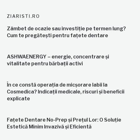
ZIARISTI.RO
Zâmbet de ocazie sau investiție pe termen lung?
Cum te pregătești pentru fațete dentare
ASHWAENERGY – energie, concentrare și
vitalitate pentru bărbații activi
În ce constă operația de micșorare labii la
Cosmedica? Indicații medicale, riscuri și beneficii
explicate
Fațete Dentare No-Prep și Prețul Lor: O Soluție
Estetică Minim Invazivă și Eficientă