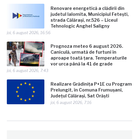
Renovare energetică a clădirii din
judetul Ialomita, Municipiul Fetești,
strada Călărași, nr.526 – Liceul
Tehnologic Anghel Saligny
joi, 6 august 2026, 16:56
Prognoza meteo 6 august 2026.
Caniculă, urmată de furtuni în
aproape toată țara. Temperaturile
vor urca până la 41 de grade
joi, 6 august 2026, 7:43
Realizare Grădinița P+1E cu Program
Prelungit, în Comuna Frumușani,
Județul Călărași, Sat Orăști
joi, 6 august 2026, 7:16