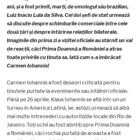
ani, și a fost primit, marți, de omologul său brazilian,
Luiz Inacio Lula da Silva. Cei doi șefi de stat urmează
să discute despre schimburile comerciale între cele
două țări și despre întărirea relațiilor bilaterale.
Imaginile din prima zi a vizitei oficiale au stârnit un val
de reacții, căci Prima Doamnă a României a atras
toate privirile cu ținuta sa. Iată cum s-a îmbrăcat
Carmen Iohannis!
Carmen Iohannis a fost deseori criticată pentru
ținutele purtate la evenimente sau întâlniri oficiale.
Până pe 26 aprilie, Klaus Iohannis se află într-un un
turneu în America Latină, iar, astăzi, urmează să aibă
mai multe întrevederi cu autorităţile locale din Rio de
Janeiro. Toți ochii au fost ațintiți spre Prima Doamnă
a României, căci rochia purtată de aceasta a fost