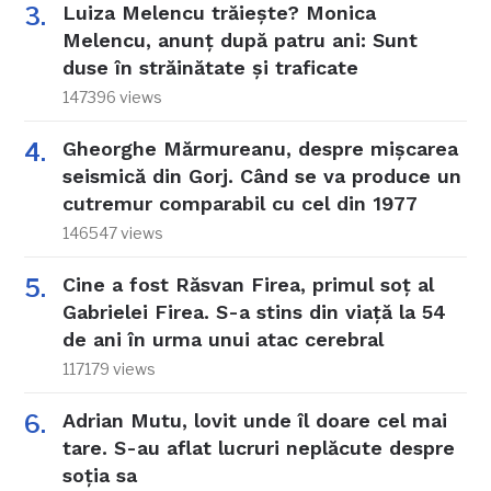
Luiza Melencu trăiește? Monica
Melencu, anunț după patru ani: Sunt
duse în străinătate și traficate
147396 views
Gheorghe Mărmureanu, despre mișcarea
seismică din Gorj. Când se va produce un
cutremur comparabil cu cel din 1977
146547 views
Cine a fost Răsvan Firea, primul soț al
Gabrielei Firea. S-a stins din viață la 54
de ani în urma unui atac cerebral
117179 views
Adrian Mutu, lovit unde îl doare cel mai
tare. S-au aflat lucruri neplăcute despre
soția sa