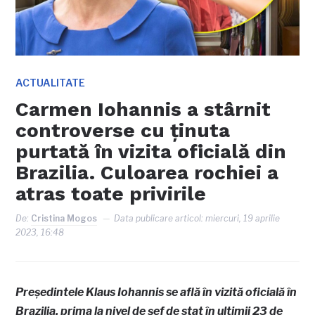
ACTUALITATE
Carmen Iohannis a stârnit
controverse cu ținuta
purtată în vizita oficială din
Brazilia. Culoarea rochiei a
atras toate privirile
De:
Cristina Mogos
Data publicare articol:
miercuri, 19 aprilie
2023, 16:48
Președintele Klaus Iohannis se află în vizită oficială în
Brazilia, prima la nivel de şef de stat în ultimii 23 de