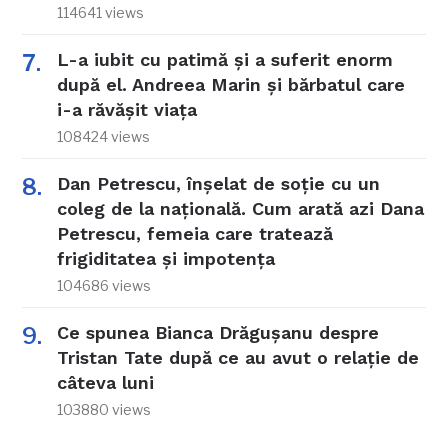
114641 views
L-a iubit cu patimă și a suferit enorm
după el. Andreea Marin și bărbatul care
i-a răvășit viața
108424 views
Dan Petrescu, înșelat de soție cu un
coleg de la națională. Cum arată azi Dana
Petrescu, femeia care tratează
frigiditatea și impotența
104686 views
Ce spunea Bianca Drăgușanu despre
Tristan Tate după ce au avut o relație de
câteva luni
103880 views