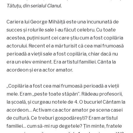
Tătuțu, din serialul Clanul.
Cariera lui George Mihăiță este una încununată de
succes și rolurile sale l-au făcut celebru. Cu toate
acestea, puțini sunt cei care știu cum a fost copilăria
actorului. Recent el a mărturisit că cea mai frumoasă
perioadă a vieții sale a fost copilăria, chiar dacă nu
era un elev eminent. Era artistul familiei. Cânta la
acordeon și era actor amator.
„Copilăria a fost cea mai frumoasă perioadă a vieții
mele. Eram „peste toate stăpân”. Râdeau profesorii,
la școală, și curgeau notele de 4. O bucurie! Cântam la
acordeon… Activam ca actor amator pe scena casei
de cultură. Ce treburi gospodărești? Eram artistul
familiei… cum să-mi rup degetele? Țin minte, fratele