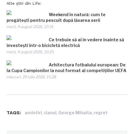
Alte știri din Life:
Weekend în natură: cum te
pregătești pentru pescuit după lăsarea serii
marți, 4 august 2026, 10:31
Ce trebuie să ai în vedere înainte să
investești într-o bicicletă electrică
marți, 4 august 2026, 10:25
Arhitectura fotbalului european: De
la Cupa Campionilor la noul format al competițiilor UEFA
miercuri, 29 iulie 2026, 15:28
TAGS:
,
,
,
amintiri
clanul
George Mihaita
regret