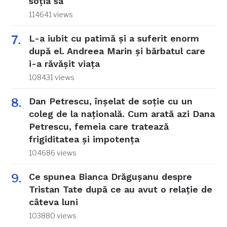
soția sa
114641 views
L-a iubit cu patimă și a suferit enorm
după el. Andreea Marin și bărbatul care
i-a răvășit viața
108431 views
Dan Petrescu, înșelat de soție cu un
coleg de la națională. Cum arată azi Dana
Petrescu, femeia care tratează
frigiditatea și impotența
104686 views
Ce spunea Bianca Drăgușanu despre
Tristan Tate după ce au avut o relație de
câteva luni
103880 views