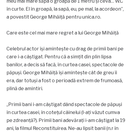
meu mai mare săpa o groapă de 1 metru și ceva… W.C
în curte. El în groapă, la sapă, eu, pe mal, la acordeon”,
a povestit George Mihăiță pentru unica.ro.
Care este cel mai mare regret a lui George Mihăiță
Celebrul actor își amintește cu drag de primii bani pe
care i-a câștigat. Pentru că a simțit din plin lipsa
banilor, a decis să facă, în curtea casei, spectacole de
păpuși. George Mihăiță își amintește cât de greu îi
era, dar totuși a fost o perioadă extrem de frumoasă,
plină de amintiri.
„Primii bani i-am câștigat dând spectacole de păpuși
în curtea casei, în cotețul câinelui (l-ați văzut cumva
pe zdreanță?). Primii bani adevărați i-am câștigat la 19
ani, la filmul Reconstituirea. Ne-au lipsit banii (n.r în