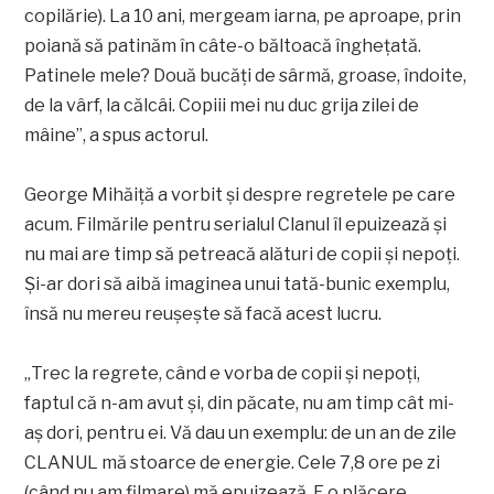
copilărie). La 10 ani, mergeam iarna, pe aproape, prin
poiană să patinăm în câte-o băltoacă înghețată.
Patinele mele? Două bucăți de sârmă, groase, îndoite,
de la vârf, la călcâi. Copiii mei nu duc grija zilei de
mâine”, a spus actorul.
George Mihăiță a vorbit și despre regretele pe care
acum. Filmările pentru serialul Clanul îl epuizează și
nu mai are timp să petreacă alături de copii și nepoți.
Și-ar dori să aibă imaginea unui tată-bunic exemplu,
însă nu mereu reușește să facă acest lucru.
„Trec la regrete, când e vorba de copii și nepoți,
faptul că n-am avut și, din păcate, nu am timp cât mi-
aș dori, pentru ei. Vă dau un exemplu: de un an de zile
CLANUL mă stoarce de energie. Cele 7,8 ore pe zi
(când nu am filmare) mă epuizează. E o plăcere