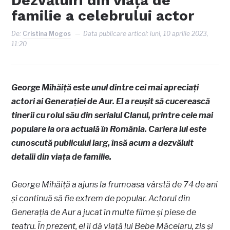
Dezvăluiri din viața de
familie a celebrului actor
De:
Cristina Mogos
Data publicare articol:
luni, 10 aprilie 2023,
11:20
George Mihăiță este unul dintre cei mai apreciați
actori ai Generației de Aur. El a reușit să cucerească
tinerii cu rolul său din serialul Clanul, printre cele mai
populare la ora actuală în România. Cariera lui este
cunoscută publicului larg, însă acum a dezvăluit
detalii din viața de familie.
George Mihăiță a ajuns la frumoasa vârstă de 74 de ani
și continuă să fie extrem de popular. Actorul din
Generația de Aur a jucat în multe filme și piese de
teatru. În prezent, el îi dă viață lui Bebe Măcelaru, zis și