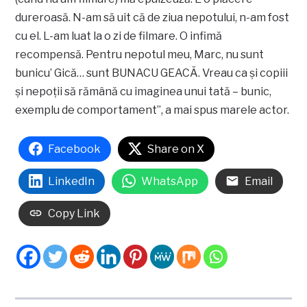
dureroasă. N-am să uit că de ziua nepotului, n-am fost
cu el. L-am luat la o zi de filmare. O infimă
recompensă. Pentru nepotul meu, Marc, nu sunt
bunicu’ Gică… sunt BUNACU GEACĂ. Vreau ca și copiii
și nepoții să rămână cu imaginea unui tată – bunic,
exemplu de comportament”, a mai spus marele actor.
Facebook
Share on X
LinkedIn
WhatsApp
Email
Copy Link