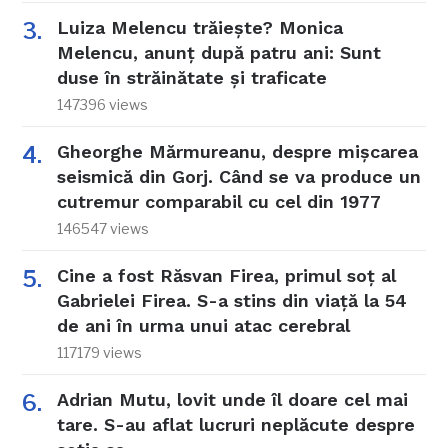
Luiza Melencu trăiește? Monica
Melencu, anunț după patru ani: Sunt
duse în străinătate și traficate
147396 views
Gheorghe Mărmureanu, despre mișcarea
seismică din Gorj. Când se va produce un
cutremur comparabil cu cel din 1977
146547 views
Cine a fost Răsvan Firea, primul soț al
Gabrielei Firea. S-a stins din viață la 54
de ani în urma unui atac cerebral
117179 views
Adrian Mutu, lovit unde îl doare cel mai
tare. S-au aflat lucruri neplăcute despre