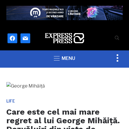
facebook
mail
Togg
MENU
sideb
&
navig
LIFE
Care este cel mai mare
regret al lui George Mihăiță.