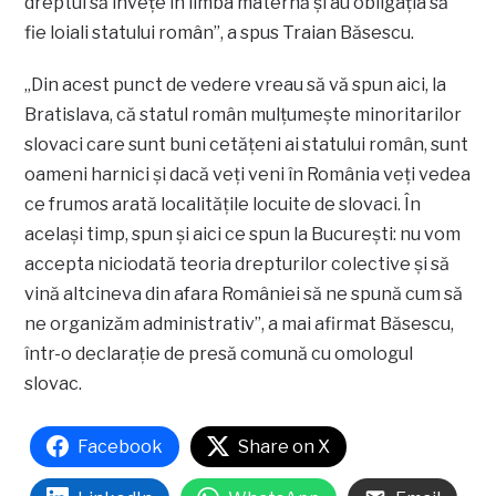
dreptul să înveţe în limba maternă şi au obligaţia să
fie loiali statului român”, a spus Traian Băsescu.
„Din acest punct de vedere vreau să vă spun aici, la
Bratislava, că statul român mulţumeşte minoritarilor
slovaci care sunt buni cetăţeni ai statului român, sunt
oameni harnici şi dacă veţi veni în România veţi vedea
ce frumos arată localităţile locuite de slovaci. În
acelaşi timp, spun şi aici ce spun la Bucureşti: nu vom
accepta niciodată teoria drepturilor colective şi să
vină altcineva din afara României să ne spună cum să
ne organizăm administrativ”, a mai afirmat Băsescu,
într-o declaraţie de presă comună cu omologul
slovac.
Facebook
Share on X