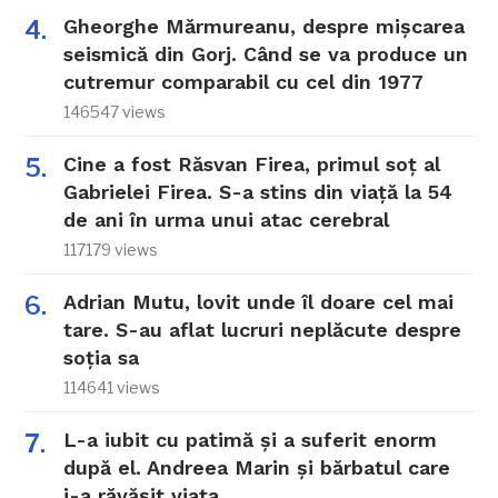
Gheorghe Mărmureanu, despre mișcarea
seismică din Gorj. Când se va produce un
cutremur comparabil cu cel din 1977
146547 views
Cine a fost Răsvan Firea, primul soț al
Gabrielei Firea. S-a stins din viață la 54
de ani în urma unui atac cerebral
117179 views
Adrian Mutu, lovit unde îl doare cel mai
tare. S-au aflat lucruri neplăcute despre
soția sa
114641 views
L-a iubit cu patimă și a suferit enorm
după el. Andreea Marin și bărbatul care
i-a răvășit viața