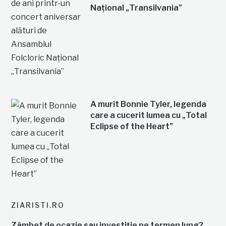
Național „Transilvania”
A murit Bonnie Tyler, legenda
care a cucerit lumea cu „Total
Eclipse of the Heart”
ZIARISTI.RO
Zâmbet de ocazie sau investiție pe termen lung?