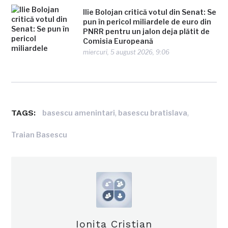
Ilie Bolojan critică votul din Senat: Se
pun în pericol miliardele de euro din
PNRR pentru un jalon deja plătit de
Comisia Europeană
miercuri, 5 august 2026, 9:06
TAGS:
,
,
basescu amenintari
basescu bratislava
Traian Basescu
Ionita Cristian