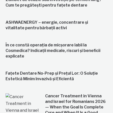
Cum te pregătești pentru fațete dentare
ASHWAENERGY – energie, concentrare și
vitalitate pentru bărbații activi
În ce constă operația de micșorare labii la
Cosmedica? Indicații medicale, riscuri și beneficii
explicate
Fațete Dentare No-Prep și Prețul Lor: O Soluție
Estetică Minim Invazivă și Eficientă
Cancer Treatment in Vienna
and Israel for Romanians 2026
— When the Goal Is Complete
Cure and When It Is a Good