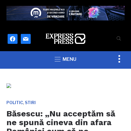
facebook
mail
Togg
MENU
sideb
&
navig
,
POLITIC
STIRI
Băsescu: „Nu acceptăm să
ne spună cineva din afara