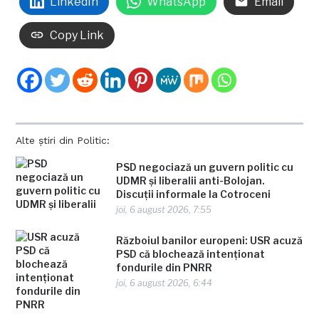
LinkedIn
WhatsApp
Email
Copy Link
Alte știri din Politic:
PSD negociază un guvern politic cu
UDMR şi liberalii anti-Bolojan.
Discuţii informale la Cotroceni
joi, 6 august 2026, 7:55
Războiul banilor europeni: USR acuză
PSD că blochează intenționat
fondurile din PNRR
joi, 6 august 2026, 6:44