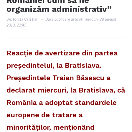
României cum să ne
organizăm administrativ”
De:
Ionita Cristian
Data publicare articol:
miercuri, 28 august
2013, 22:45
Reacţie de avertizare din partea
preşedintelui, la Bratislava.
Preşedintele Traian Băsescu a
declarat miercuri, la Bratislava, că
România a adoptat standardele
europene de tratare a
minorităţilor, menţionând