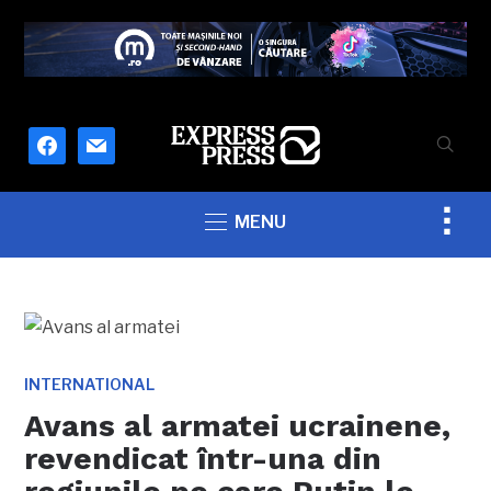
facebook
mail
Togg
MENU
sideb
&
navig
INTERNATIONAL
Avans al armatei ucrainene,
revendicat într-una din