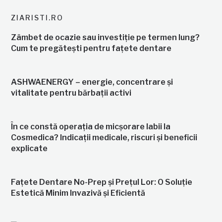
ZIARISTI.RO
Zâmbet de ocazie sau investiție pe termen lung?
Cum te pregătești pentru fațete dentare
ASHWAENERGY – energie, concentrare și
vitalitate pentru bărbații activi
În ce constă operația de micșorare labii la
Cosmedica? Indicații medicale, riscuri și beneficii
explicate
Fațete Dentare No-Prep și Prețul Lor: O Soluție
Estetică Minim Invazivă și Eficientă