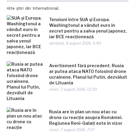
Alte știri din International:
Tensiuni între SUA și Europa.
Washingtonul a vândut euro în
secret pentru a salva yenul japonez,
iar BCE reacționează
sâmbătă, 8 august 2026, 6:40
Avertisment fără precedent. Rusia
ar putea ataca NATO folosind drone
ucrainene. Planul lui Putin, dezvăluit
de Lituania
vineri, 7 august 2026, 12:30
Rusia are în plan un nou atac cu
drone cu reacție asupra României.
Regiunea Reni-Galați este în vizor
vineri, 7 august 2026, 7:07