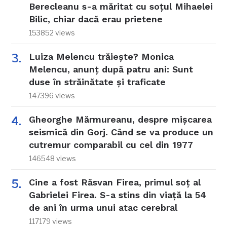
Berecleanu s-a măritat cu soțul Mihaelei
Bilic, chiar dacă erau prietene
153852 views
Luiza Melencu trăiește? Monica
Melencu, anunț după patru ani: Sunt
duse în străinătate și traficate
147396 views
Gheorghe Mărmureanu, despre mișcarea
seismică din Gorj. Când se va produce un
cutremur comparabil cu cel din 1977
146548 views
Cine a fost Răsvan Firea, primul soț al
Gabrielei Firea. S-a stins din viață la 54
de ani în urma unui atac cerebral
117179 views