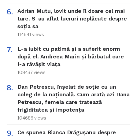
Adrian Mutu, lovit unde îl doare cel mai
tare. S-au aflat lucruri neplăcute despre
soția sa
114641 views
L-a iubit cu patimă și a suferit enorm
după el. Andreea Marin și bărbatul care
i-a răvășit viața
108437 views
Dan Petrescu, înșelat de soție cu un
coleg de la națională. Cum arată azi Dana
Petrescu, femeia care tratează
frigiditatea și impotența
104686 views
Ce spunea Bianca Drăgușanu despre