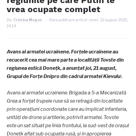
regiunile pe care Putin le
vrea ocupate complet
De:
Cristina Mogos
Data publicare articol:
vineri, 22 august 2025,
14:14
Avans al armatei ucrainene. Forțele ucrainene au
recucerit cea mai mare parte a localității Tovste din
regiunea estică Donețk, a anunțat joi, 21 august,
Grupul de Forțe Dnipro din cadrul armatei Kievulu
i.
Avans al armatei ucrainene. Brigada a 5-a Mecanizată
Grea a forțat trupele ruse să se retragă din localitate
prin operațiuni coordonate care au implicat infanteria,
unități de drone și artilerie, potrivit armatei. Tovste
este un sat situat pe linia frontului, la sud-vest de orașul
Donețk aflat sub ocupația rusă, și în apropierea