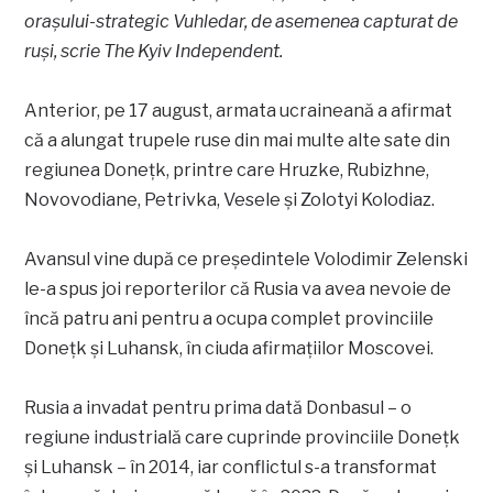
orașului-strategic Vuhledar, de asemenea capturat de
ruși, scrie The Kyiv Independent.
Anterior, pe 17 august, armata ucraineană a afirmat
că a alungat trupele ruse din mai multe alte sate din
regiunea Donețk, printre care Hruzke, Rubizhne,
Novovodiane, Petrivka, Vesele și Zolotyi Kolodiaz.
Avansul vine după ce președintele Volodimir Zelenski
le-a spus joi reporterilor că Rusia va avea nevoie de
încă patru ani pentru a ocupa complet provinciile
Donețk și Luhansk, în ciuda afirmațiilor Moscovei.
Rusia a invadat pentru prima dată Donbasul – o
regiune industrială care cuprinde provinciile Donețk
și Luhansk – în 2014, iar conflictul s-a transformat