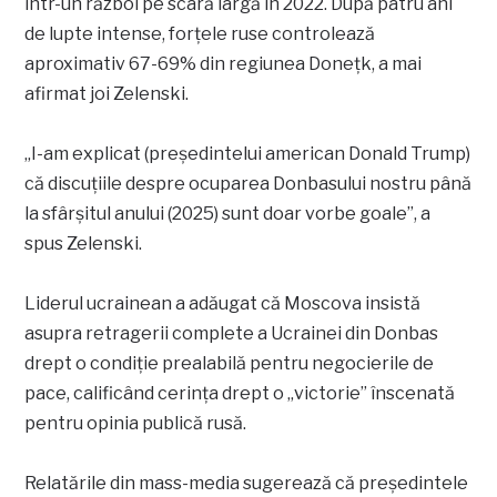
într-un război pe scară largă în 2022. După patru ani
de lupte intense, forțele ruse controlează
aproximativ 67-69% din regiunea Donețk, a mai
afirmat joi Zelenski.
„I-am explicat (președintelui american Donald Trump)
că discuțiile despre ocuparea Donbasului nostru până
la sfârșitul anului (2025) sunt doar vorbe goale”, a
spus Zelenski.
Liderul ucrainean a adăugat că Moscova insistă
asupra retragerii complete a Ucrainei din Donbas
drept o condiție prealabilă pentru negocierile de
pace, calificând cerința drept o „victorie” înscenată
pentru opinia publică rusă.
Relatările din mass-media sugerează că președintele