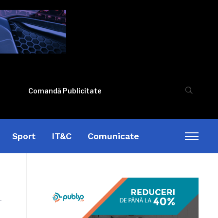
Comandă Publicitate
Sport
IT&C
Comunicate
Toggl
sideb
&
naviga