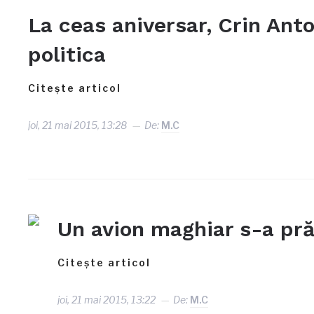
La ceas aniversar, Crin Ant
politica
Citește articol
joi, 21 mai 2015, 13:28
De:
M.C
Un avion maghiar s-a pră
Citește articol
joi, 21 mai 2015, 13:22
De:
M.C