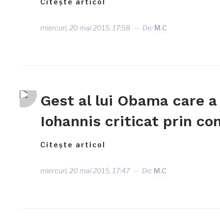
Citește articol
miercuri, 20 mai 2015, 17:58
De:
M.C
Gest al lui Obama care a 
Iohannis criticat prin c
Citește articol
miercuri, 20 mai 2015, 17:47
De:
M.C