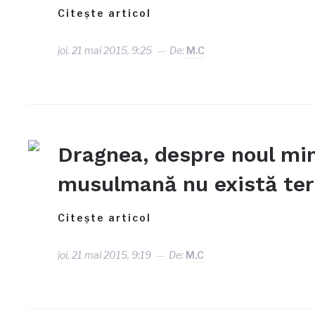
Citește articol
joi, 21 mai 2015, 9:25
De:
M.C
Dragnea, despre noul minis
musulmană nu există ter
Citește articol
joi, 21 mai 2015, 9:19
De:
M.C