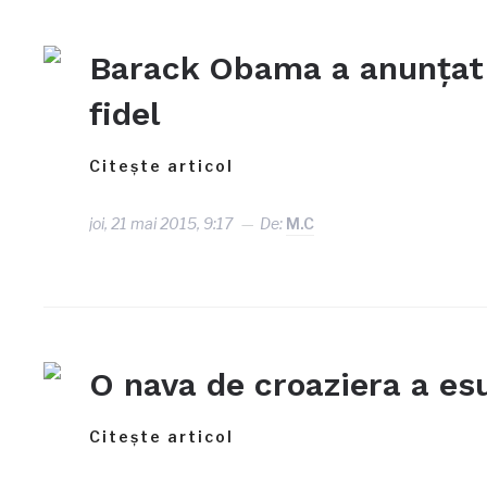
Barack Obama a anunțat 
fidel
Citește articol
joi, 21 mai 2015, 9:17
De:
M.C
O nava de croaziera a es
Citește articol