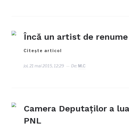
Încă un artist de renume 
Citește articol
joi, 21 mai 2015, 12:29
De:
M.C
Camera Deputaților a lua
PNL