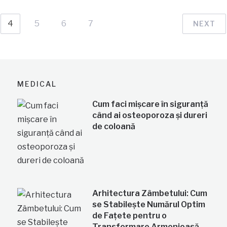
4
5
6
7
NEXT
MEDICAL
Cum faci mișcare în siguranță
când ai osteoporoza și dureri
de coloană
Arhitectura Zâmbetului: Cum
se Stabilește Numărul Optim
de Fațete pentru o
Transformare Armonioasă