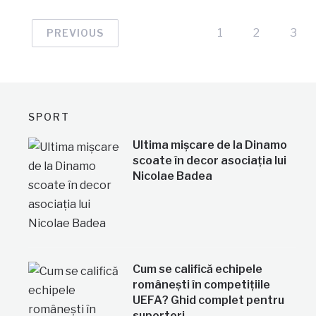
1
2
3
PREVIOUS
SPORT
Ultima mișcare de la Dinamo
scoate în decor asociația lui
Nicolae Badea
Cum se califică echipele
românești în competițiile
UEFA? Ghid complet pentru
suporteri