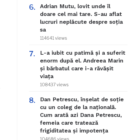
Adrian Mutu, lovit unde îl
doare cel mai tare. S-au aflat
lucruri neplăcute despre soția
sa
114641 views
L-a iubit cu patimă și a suferit
enorm după el. Andreea Marin
și bărbatul care i-a răvășit
viața
108437 views
Dan Petrescu, înșelat de soție
cu un coleg de la națională.
Cum arată azi Dana Petrescu,
femeia care tratează
frigiditatea și impotența
104686 views