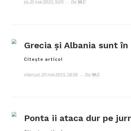
joi, 21 mai 2015, 9:05
De:
M.C
Grecia și Albania sunt în
Citește articol
miercuri, 20 mai 2015, 18:36
De:
M.C
Ponta ii ataca dur pe jurn