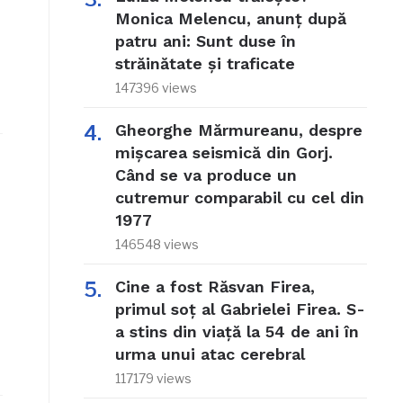
Monica Melencu, anunț după
patru ani: Sunt duse în
străinătate și traficate
147396 views
Gheorghe Mărmureanu, despre
mișcarea seismică din Gorj.
Când se va produce un
cutremur comparabil cu cel din
1977
146548 views
Cine a fost Răsvan Firea,
primul soț al Gabrielei Firea. S-
a stins din viață la 54 de ani în
urma unui atac cerebral
117179 views