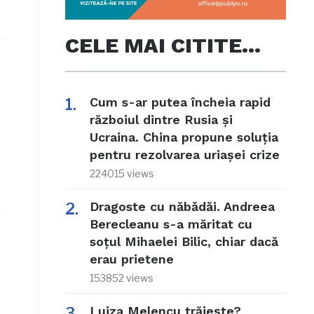
CELE MAI CITITE…
Cum s-ar putea încheia rapid
războiul dintre Rusia și
Ucraina. China propune soluția
pentru rezolvarea uriașei crize
224015 views
Dragoste cu năbădăi. Andreea
Berecleanu s-a măritat cu
soțul Mihaelei Bilic, chiar dacă
erau prietene
153852 views
Luiza Melencu trăiește?