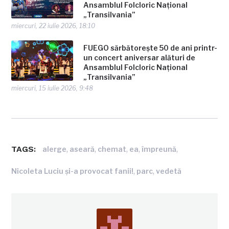
Ansamblul Folcloric Național
„Transilvania”
miercuri, 22 iulie 2026, 18:10
FUEGO sărbătorește 50 de ani printr-
un concert aniversar alături de
Ansamblul Folcloric Național
„Transilvania”
miercuri, 15 iulie 2026, 9:48
TAGS:
,
,
,
,
,
alerge
aseară
chemat
ea
împreună
,
,
Nicoleta Luciu şi-a provocat fanii!
parc
vedetă