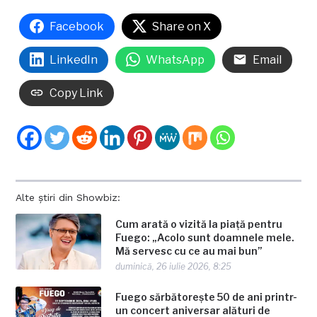
Facebook
Share on X
LinkedIn
WhatsApp
Email
Copy Link
Alte știri din Showbiz:
Cum arată o vizită la piață pentru
Fuego: „Acolo sunt doamnele mele.
Mă servesc cu ce au mai bun”
duminică, 26 iulie 2026, 8:25
Fuego sărbătorește 50 de ani printr-
un concert aniversar alături de