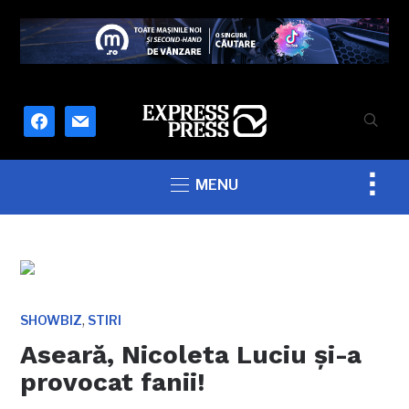
facebook
mail
Togg
MENU
sideb
&
navig
,
SHOWBIZ
STIRI
Aseară, Nicoleta Luciu şi-a
provocat fanii!