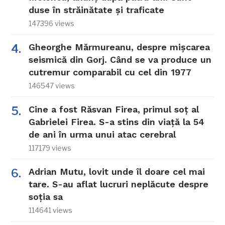
duse în străinătate și traficate
147396 views
Gheorghe Mărmureanu, despre mișcarea
seismică din Gorj. Când se va produce un
cutremur comparabil cu cel din 1977
146547 views
Cine a fost Răsvan Firea, primul soț al
Gabrielei Firea. S-a stins din viață la 54
de ani în urma unui atac cerebral
117179 views
Adrian Mutu, lovit unde îl doare cel mai
tare. S-au aflat lucruri neplăcute despre
soția sa
114641 views