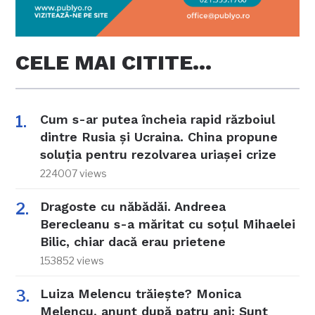
CELE MAI CITITE…
Cum s-ar putea încheia rapid războiul
dintre Rusia și Ucraina. China propune
soluția pentru rezolvarea uriașei crize
224007 views
Dragoste cu năbădăi. Andreea
Berecleanu s-a măritat cu soțul Mihaelei
Bilic, chiar dacă erau prietene
153852 views
Luiza Melencu trăiește? Monica
Melencu, anunț după patru ani: Sunt